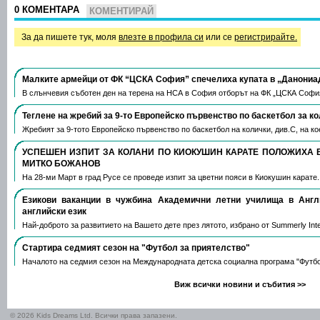
0 КОМЕНТАРА
КОМЕНТИРАЙ
За да пишете тук, моля
влезте в профила си
или се
регистрирайте.
Малките армейци от ФК “ЦСКА София” спечелиха купата в „Данониа
В слънчевия съботен ден на терена на НСА в София отборът на ФК „ЦСКА Софи
Теглене на жребий за 9-то Европейско първенство по баскетбол за к
Жребият за 9-тото Европейско първенство по баскетбол на колички, див.С, на 
УСПЕШЕН ИЗПИТ ЗА КОЛАНИ ПО КИОКУШИН КАРАТЕ ПОЛОЖИХА 
МИТКО БОЖАНОВ
На 28-ми Март в град Русе се проведе изпит за цветни пояси в Киокушин карате
Езикови ваканции​ в чужбина Академични летни училища в Анг
английски език
Най-доброто за развитието на Вашето дете през лятото, избрано от Summerly Inte
Стартира седмият сезон на "Футбол за приятелство"
Началото на седмия сезон на Международната детска социална програма "Футб
Виж всички новини и събития >>
© 2026 Kids Dreams Ltd. Всички права запазени.