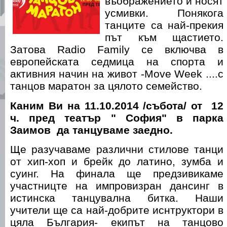
въображението и носят
усмивки. Понякога
танците са най-прекия
път към щастието.
Затова Radio Family се включва в
европейската седмица на спорта и
активния начин на живот -Move Week ....с
танцов маратон за цялото семейство.
Каним Ви на 11.10.2014 /събота/ от 12
ч. пред театър " София" в парка
Заимов да танцуваме заедно.
Ще разучаваме различни стилове танци
от хип-хоп и брейк до латино, зумба и
суинг. На финала ще предзивикаме
участницте на импровизран дансинг в
истинска танцувална битка. Наши
учители ще са най-добрите иснтруктори в
цяла България- екипът на танцово