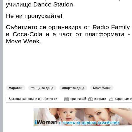
училище Dance Station.
Не ни пропускайте!
Събитието се организира от Radio Family
и Coca-Cola и е част от платформата -
Move Week.
маратон
танци за деца
спорт за деца
Move Week
Виж всички новини и събития >>
принтирай
изпрати
харесвам
(