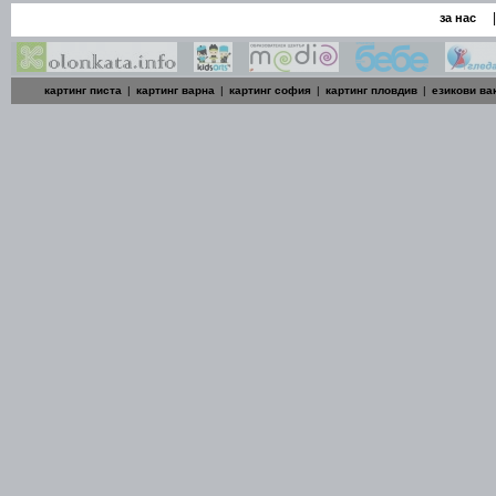
|
за нас
картинг писта
|
картинг варна
|
картинг софия
|
картинг пловдив
|
езикови ва