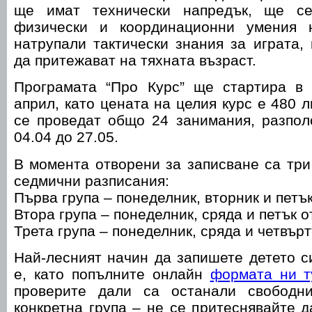
ще имат технически напредък, ще с
физически и координационни умения
натрупали тактически знания за играта,
да притежават на тяхната възраст.
Програмата “Про Курс” ще стартира в
април, като цената на целия курс е 480 
се проведат общо 24 занимания, разпол
04.04 до 27.05.
В момента отворени за записване са три
седмични разписания:
Първа група – понеделник, вторник и петък
Втора група – понеделник, сряда и петък от
Трета група – понеделник, сряда и четвъртъ
Най-лесният начин да запишете детето си
е, като попълните онлайн
формата ни т
проверите дали са останали свободн
конкретна група – не се притеснявайте д