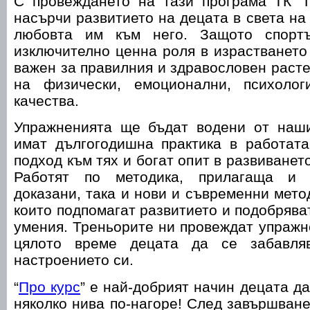
С провеждането на тази програма ТК “
насърчи развитието на децата в света на
любовта им към него. Защото спорт
изключително ценна роля в израстването 
важен за правилния и здравословен расте
на физически, емоционални, психолог
качества.
Упражненията ще бъдат водени от наши
имат дългогодишна практика в работата
подход към тях и богат опит в развиванет
Работят по методика, прилагаща и 
доказани, така и нови и съвременни мето
които подпомагат развитието и подобрява
умения. Треньорите ни провеждат упражне
цялото време децата да се забавля
настроението си.
“
Про курс
” е най-добрият начин децата да
няколко нива по-нагоре! След завършване