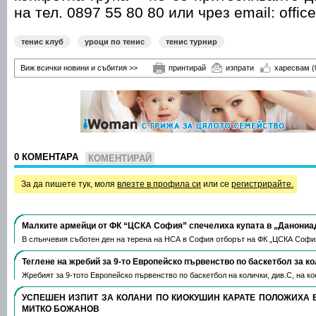
на тел.
0897 55 80 80
или чрез email: offic
тенис клуб
уроци по тенис
тенис турнир
Виж всички новини и събития >>
принтирай
изпрати
харесвам
(
0 КОМЕНТАРА
КОМЕНТИРАЙ
За да пишете тук, моля
влезте в профила си
или се
регистрирайте.
Малките армейци от ФК “ЦСКА София” спечелиха купата в „Данониа
В слънчевия съботен ден на терена на НСА в София отборът на ФК „ЦСКА Софи
Теглене на жребий за 9-то Европейско първенство по баскетбол за к
Жребият за 9-тото Европейско първенство по баскетбол на колички, див.С, на 
УСПЕШЕН ИЗПИТ ЗА КОЛАНИ ПО КИОКУШИН КАРАТЕ ПОЛОЖИХА 
МИТКО БОЖАНОВ