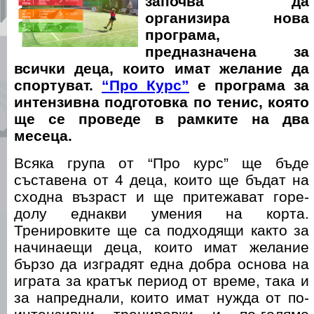
започва да
организира нова
програма,
предназначена за
всички деца, които имат желание да
спортуват.
“Про Курс”
е програма за
интензивна подготовка по тенис, която
ще се проведе в рамките на два
месеца.
Всяка група от “Про курс” ще бъде
съставена от 4 деца, които ще бъдат на
сходна възраст и ще притежават горе-
долу еднакви умения на корта.
Тренировките ще са подходящи както за
начинаещи деца, които имат желание
бързо да изградят една добра основа на
играта за кратък период от време, така и
за напреднали, които имат нужда от по-