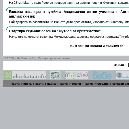
На 28-ми Март в град Русе се проведе изпит за цветни пояси в Киокушин карате
Езикови ваканции​ в чужбина Академични летни училища в Анг
английски език
Най-доброто за развитието на Вашето дете през лятото, избрано от Summerly Inte
Стартира седмият сезон на "Футбол за приятелство"
Началото на седмия сезон на Международната детска социална програма "Футб
Виж всички новини и събития >>
© 2026 Kids Dreams Ltd. Всички права запазени.
|
за нас
картинг писта
|
картинг варна
|
картинг софия
|
картинг пловдив
|
езикови ва