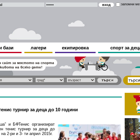
запомни ме
и бази
лагери
екипировка
спорт за дец
енис турнир за деца до 10 години
ша” и БФТенис организират
ен тенис турнир за деца до
 на 2-ри и 3- ти април 2015г.