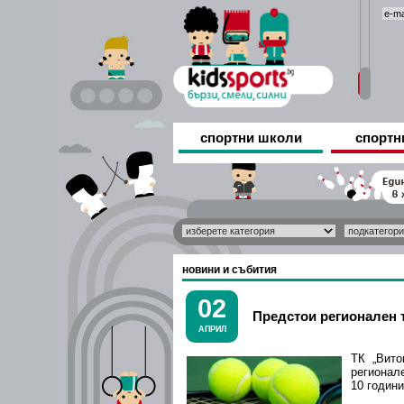
спортни школи
спортн
новини и събития
02
Предстои регионален т
АПРИЛ
ТК „Вито
регионал
10 години