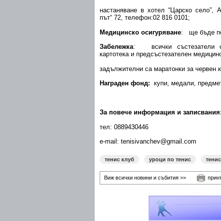
настаняване в хотел “Царско село”, 
път“ 72, телефон:02 816 0101;
Медицинско осигуряване
: ще бъде п
Забележка
: всички състезатели с
картотека и предсъстезателен медицинс
задължителни са маратонки за червен к
Награден фонд:
купи, медали, предме
За повече информация и записвания
тел: 0889430446
e-mail: tenisivanchev@gmail.com
тенис клуб
уроци по тенис
тенис
Виж всички новини и събития >>
прин