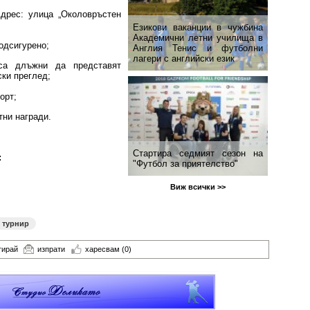
Адрес: улица „Околовръстен
Езикови ваканции​ в чужбина
Академични летни училища в
одсигурено;
Англия Тенис и футболни
лагери с английски език
а длъжни да представят
ки преглед;
орт;
тни награди.
Стартира седмият сезон на
:
"Футбол за приятелство"
Виж всички >>
 турнир
тирай
изпрати
харесвам
(0)