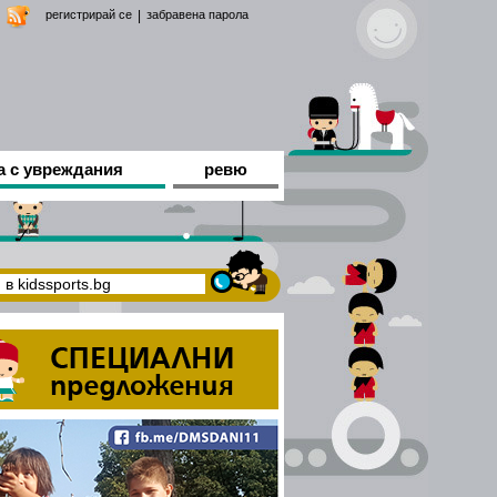
регистрирай се
|
забравена парола
а с увреждания
ревю