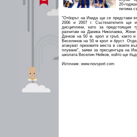
20-годи
петима с
"Отборът на Изида ще се представи въ
2006 и 2007 г. Състезателите ще 
дисциплини, като за предстоящия 
разчитам на Даника Николаева, Жени
Дачков на 50 м. крол и гръб, както 
Веселинов на 50 м крол и бруст. Отд
атакуват призовите места в своите въ
плуване", заяви за пресцентъра на Из
школата Веселин Нейков, който ще бъде
Източник: www.novsport.com