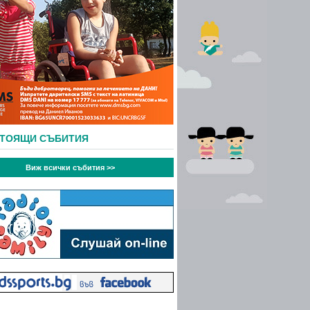
СТОЯЩИ СЪБИТИЯ
Виж всички събития >>