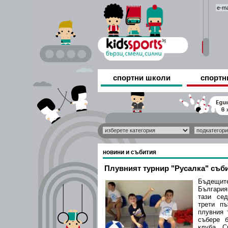
спортни школи
спортн
новини и събития
Плувният турнир "Русалка" събир
Бъдещит
България
тази се
трети п
плувния 
събере 
клуба. С