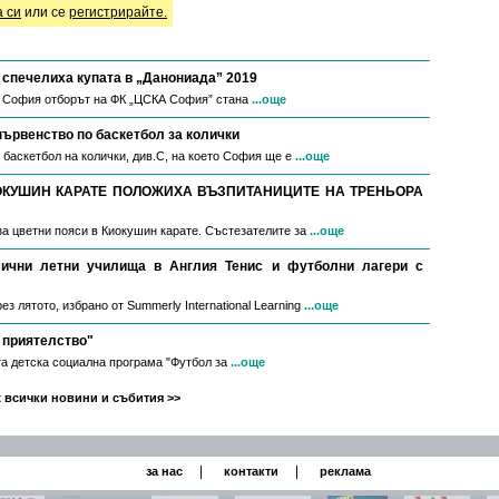
а си
или се
регистрирайте.
спечелиха купата в „Данониада” 2019
в София отборът на ФК „ЦСКА София” стана
...още
първенство по баскетбол за колички
 баскетбол на колички, див.С, на което София ще е
...още
ОКУШИН КАРАТЕ ПОЛОЖИХА ВЪЗПИТАНИЦИТЕ НА ТРЕНЬОРА
за цветни пояси в Киокушин карате. Състезателите за
...още
мични летни училища в Англия Тенис и футболни лагери с
з лятото, избрано от Summerly International Learning
...още
 приятелство"
а детска социална програма "Футбол за
...още
 всички новини и събития >>
|
|
за нас
контакти
реклама