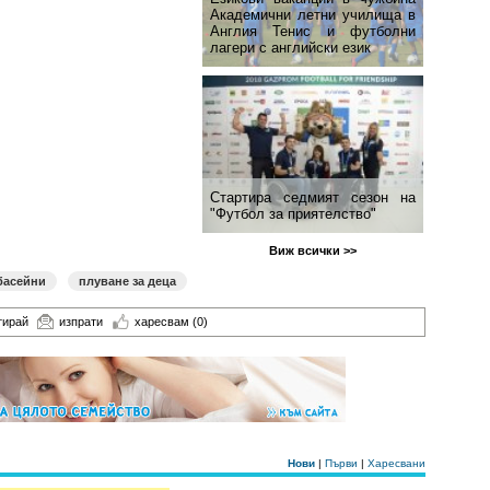
Академични летни училища в
Англия Тенис и футболни
лагери с английски език
Стартира седмият сезон на
"Футбол за приятелство"
Виж всички >>
басейни
плуване за деца
тирай
изпрати
харесвам
(0)
Нови
|
Първи
|
Харесвани