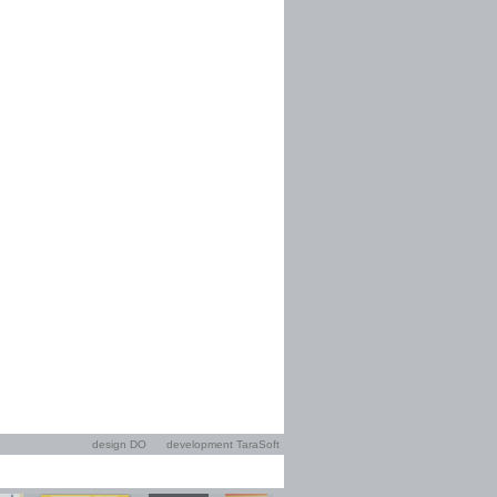
design DO
development TaraSoft