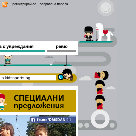
регистрирай се
|
забравена парола
а с увреждания
ревю