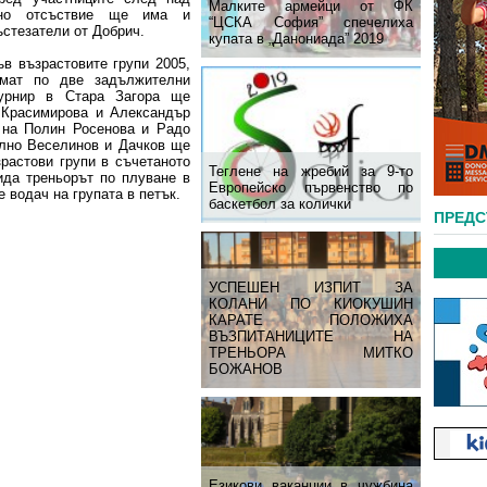
Малките армейци от ФК
шно отсъствие ще има и
“ЦСКА София” спечелиха
ъстезатели от Добрич.
купата в „Данониада” 2019
в възрастовите групи 2005,
имат по две задължителни
турнир в Стара Загора ще
 Красимирова и Александър
и на Полин Росенова и Радо
елно Веселинов и Дачков ще
зрастови групи в съчетаното
Теглене на жребий за 9-то
ида треньорът по плуване в
Европейско първенство по
 водач на групата в петък.
баскетбол за колички
ПРЕД
УСПЕШЕН ИЗПИТ ЗА
КОЛАНИ ПО КИОКУШИН
КАРАТЕ ПОЛОЖИХА
ВЪЗПИТАНИЦИТЕ НА
ТРЕНЬОРА МИТКО
БОЖАНОВ
Езикови ваканции​ в чужбина