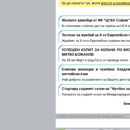
За да пишете тук, моля
влезте в профил
Малките армейци от ФК “ЦСКА София” 
В слънчевия съботен ден на терена на НСА 
Теглене на жребий за 9-то Европейско 
Жребият за 9-тото Европейско първенство по
УСПЕШЕН ИЗПИТ ЗА КОЛАНИ ПО КИ
МИТКО БОЖАНОВ
На 28-ми Март в град Русе се проведе изпит 
Езикови ваканции​ в чужбина Акаде
английски език
Най-доброто за развитието на Вашето дете пре
Стартира седмият сезон на "Футбол за
Началото на седмия сезон на Международнат
Виж
© 2026 Kids Dreams Ltd. Всички права запазени.