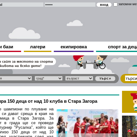
запомни ме
и бази
лагери
екипировка
спорт за дец
а 150 деца от над 10 клуба в Стара Загора
е шампиони по плуване на
 си дават среща в края на
дмица в Стара Загора. За
ът в града ще се проведе
турнир "Русалка", който ще
близо 150 деца от над 10
ред участниците след над