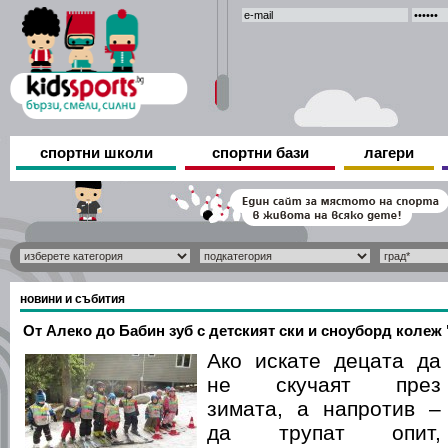
спортни школи
спортни бази
лагери
новини и събития
От Алеко до Бабин зуб с детският ски и сноуборд колеж
Ако искате децата да
не скучаят през
зимата, а напротив –
да трупат опит,