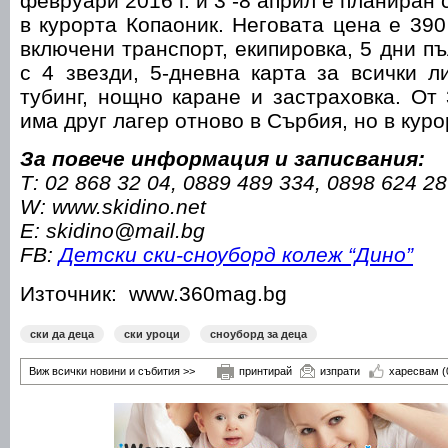
февруари 2016 г. и 3 -8 април е планиран 
в курорта Копаоник. Неговата цена е 390
включени транспорт, екипировка, 5 дни п
с 4 звезди, 5-дневна карта за всички 
тубинг, нощно каране и застраховка. От
има друг лагер отново в Сърбия, но в куро
За повече информация и записвания:
Т:
02 868 32 04
,
0889 489 334
,
0898 624 28
W: www.skidino.net
E: skidino@mail.bg
FB:
Детски ски-сноуборд колеж “Дино”
Източник: www.360mag.bg
ски да деца
ски уроци
сноуборд за деца
Виж всички новини и събития >>
принтирай
изпрати
харесвам
(