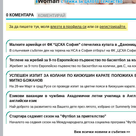
0 КОМЕНТАРА
КОМЕНТИРАЙ
За да пишете тук, моля
влезте в профила си
или се
регистрирайте.
Малките армейци от ФК “ЦСКА София” спечелиха купата в „Данониа
В слънчевия съботен ден на терена на НСА в София отборът на ФК „ЦСКА Софи
Теглене на жребий за 9-то Европейско първенство по баскетбол за к
Жребият за 9-тото Европейско първенство по баскетбол на колички, див.С, на 
УСПЕШЕН ИЗПИТ ЗА КОЛАНИ ПО КИОКУШИН КАРАТЕ ПОЛОЖИХА 
МИТКО БОЖАНОВ
На 28-ми Март в град Русе се проведе изпит за цветни пояси в Киокушин карате
Езикови ваканции​ в чужбина Академични летни училища в Анг
английски език
Най-доброто за развитието на Вашето дете през лятото, избрано от Summerly Inte
Стартира седмият сезон на "Футбол за приятелство"
Началото на седмия сезон на Международната детска социална програма "Футб
Виж всички новини и събития >>