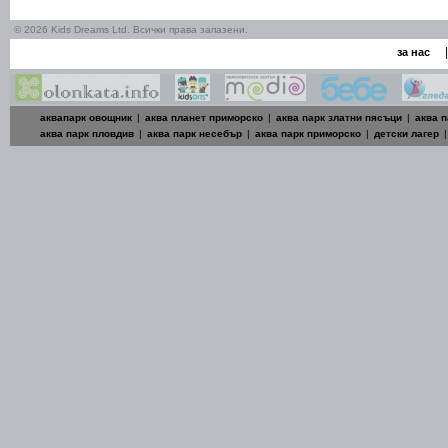
© 2026 Kids Dreams Ltd. Всички права запазени.
|
за нас
аквапарк овощник
|
аква планет приморско
|
аква парк златни пясъци
|
аква п
аква парк пловдив
|
аква парк несебър
|
аква парк приморско
|
детски лагер
|