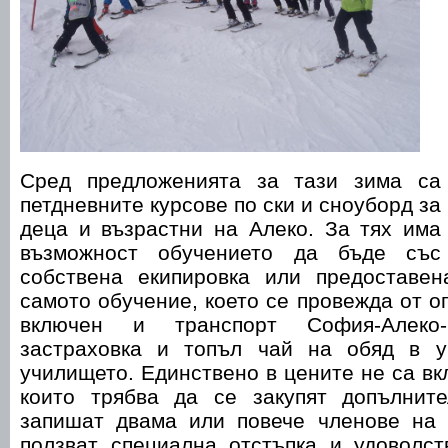
Сред предложенията за тази зима са
петдневните курсове по ски и сноуборд за
деца и възрастни на Алеко. За тях има
възможност обучението да бъде със
собствена екипировка или предоставен
самото обучение, което се провежда от о
включен и транспорт София-Алеко-
застраховка и топъл чай на обяд в у
училището. Единствено в цените не са вк
които трябва да се закупят допълнит
запишат двама или повече членове на 
ползват специална отстъпка и удоволст