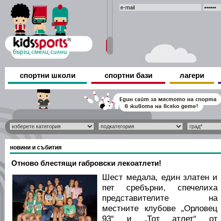
спортни школи
спортни бази
лагери
новини и събития
Отново блестящи габровски лекоатлети!
Шест медала, един златен и
пет сребърни, спечелиха
представителите на
местните клубове „Орловец
93“ и „Тот атлет“ от