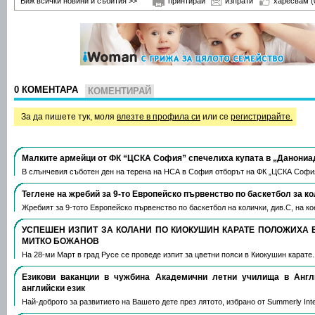
Виж всички новини и събития >>
принтирай
изпрати
харесвам
(
0 КОМЕНТАРА
КОМЕНТИРАЙ
За да пишете тук, моля
влезте в профила си
или се
регистрирайте.
Малките армейци от ФК “ЦСКА София” спечелиха купата в „Данониа
В слънчевия съботен ден на терена на НСА в София отборът на ФК „ЦСКА Софи
Теглене на жребий за 9-то Европейско първенство по баскетбол за к
Жребият за 9-тото Европейско първенство по баскетбол на колички, див.С, на 
УСПЕШЕН ИЗПИТ ЗА КОЛАНИ ПО КИОКУШИН КАРАТЕ ПОЛОЖИХА 
МИТКО БОЖАНОВ
На 28-ми Март в град Русе се проведе изпит за цветни пояси в Киокушин карате
Езикови ваканции​ в чужбина Академични летни училища в Анг
английски език
Най-доброто за развитието на Вашето дете през лятото, избрано от Summerly Inte