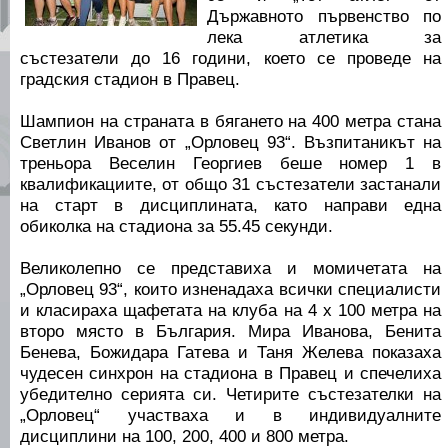
Държавното първенство по
лека атлетика за
състезатели до 16 години, което се проведе на
градския стадион в Правец.
Шампион на страната в бягането на 400 метра стана
Светлин Иванов от „Орловец 93“. Възпитаникът на
треньора Веселин Георгиев беше номер 1 в
квалификациите, от общо 31 състезатели застанали
на старт в дисциплината, като направи една
обиколка на стадиона за 55.45 секунди.
Великолепно се представиха и момичетата на
„Орловец 93“, които изненадаха всички специалисти
и класираха щафетата на клуба на 4 х 100 метра на
второ място в България. Мира Иванова, Бенита
Бенева, Божидара Гатева и Таня Желева показаха
чудесен синхрон на стадиона в Правец и спечелиха
убедително серията си. Четирите състезателки на
„Орловец“ участваха и в индивидуалните
дисциплини на 100, 200, 400 и 800 метра.