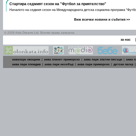
Стартира седмият сезон на "Футбол за приятелство"
Началото на седмия сезон на Международната детска социална програма "Футб
Виж всички новини и събития >>
© 2026 Kids Dreams Ltd. Всички права запазени.
|
за нас
аквапарк овощник
|
аква планет приморско
|
аква парк златни пясъци
|
аква п
аква парк пловдив
|
аква парк несебър
|
аква парк приморско
|
детски лагер
|