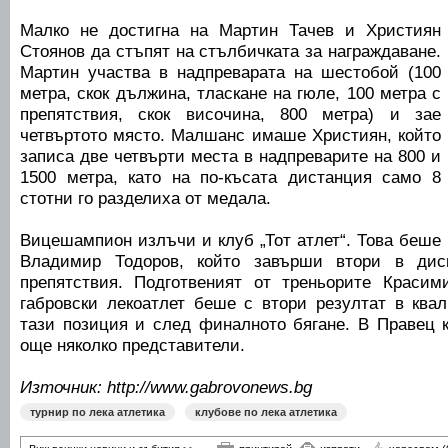
Малко не достигна на Мартин Тачев и Християн
Стоянов да стъпят на стълбичката за награждаване.
Мартин участва в надпреварата на шестобой (100
метра, скок дължина, тласкане на гюле, 100 метра с
препятствия, скок височина, 800 метра) и зае
четвъртото място. Малшанс имаше Християн, който
записа две четвърти места в надпреварите на 800 и
1500 метра, като на по-късата дистанция само 8
стотни го разделиха от медала.
Вицешампион излъчи и клуб „Тот атлет“. Това беше
Владимир Тодоров, който завърши втори в дис
препятствия. Подготвеният от треньорите Красим
габровски лекоатлет беше с втори резултат в квал
тази позиция и след финалното бягане. В Правец к
още няколко представители.
Източник: http://www.gabrovonews.bg
турнир по лека атлетика
клубове по лека атлетика