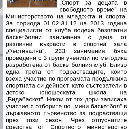
„Спорт за децата в
свободното време” на
Министерството на младежта и спорта.
За периода 01.02-31.12 на 2013 година
специалисти от клуба водеха безплатни
баскетболни занимания с деца от
различни възрасти в спортна зала
„Фестивална”. 233 занимания бяха
проведени с 3 групи ученици по методика
разработена от баскетболния клуб. Близо
една трета от подрастващите, които
взеха участие по програмата продължиха
спортната си дейност, като състезатели в
детско- юношеската школа на
„Видабаскет”. Някои от тях дори записаха
участие с отборите по „мини баскетбол” в
държавното първенство за подрастващи
през този сезон. Чрез отпуснатите
средства от Спортното министерство