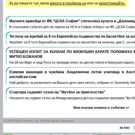
За да пишете тук, моля
влезте в профила си
или се
регистрирайте.
Малките армейци от ФК “ЦСКА София” спечелиха купата в „Данониа
В слънчевия съботен ден на терена на НСА в София отборът на ФК „ЦСКА Софи
Теглене на жребий за 9-то Европейско първенство по баскетбол за к
Жребият за 9-тото Европейско първенство по баскетбол на колички, див.С, на 
УСПЕШЕН ИЗПИТ ЗА КОЛАНИ ПО КИОКУШИН КАРАТЕ ПОЛОЖИХА 
МИТКО БОЖАНОВ
На 28-ми Март в град Русе се проведе изпит за цветни пояси в Киокушин карате
Езикови ваканции​ в чужбина Академични летни училища в Анг
английски език
Най-доброто за развитието на Вашето дете през лятото, избрано от Summerly Inte
Стартира седмият сезон на "Футбол за приятелство"
Началото на седмия сезон на Международната детска социална програма "Футб
Виж всички новини и събития >>
© 2026 Kids Dreams Ltd. Всички права запазени.
|
за нас