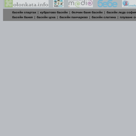
басейн спартак
|
кубратово басейн
|
белчин баня басейн
|
басейн леда софи
басейн банкя
|
басейн цска
|
басейн панчарево
|
басейн слатина
|
плуване 