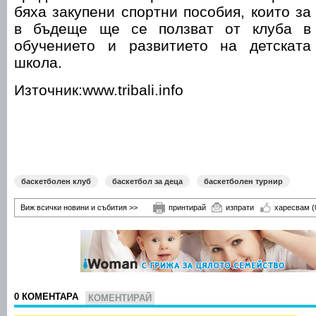
бяха закупени спортни пособия, които за
в бъдеще ще се ползват от клуба в
обучението и развитието на детската
школа.
Източник:www.tribali.info
баскетболен клуб
баскетбол за деца
баскетболен турнир
Виж всички новини и събития >>
принтирай
изпрати
харесвам
(
0 КОМЕНТАРА
КОМЕНТИРАЙ