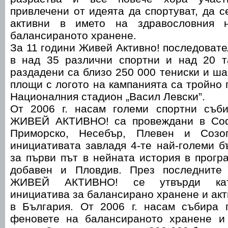
привлечени от идеята да спортуват, да с
активни в името на здравословния 
балансираното хранене.
За 11 години Живей Активно! последовате
в над 35 различни спортни и над 20 т
раздадени са близо 250 000 тениски и ша
площи с логото на кампанията са тройно 
Националния стадион „Васил Левски”.
От 2006 г. насам големи спортни съб
ЖИВЕЙ АКТИВНО! са провеждани в Софи
Приморско, Несебър, Плевен и Созо
инициативата завладя 4-те най-големи бъ
за първи път в нейната история в прогр
добавен и Пловдив. През последните 
ЖИВЕЙ АКТИВНО! се утвърди кат
инициатива за балансирано хранене и акт
в България. От 2006 г. насам събира 
феновете на балансираното хранене и