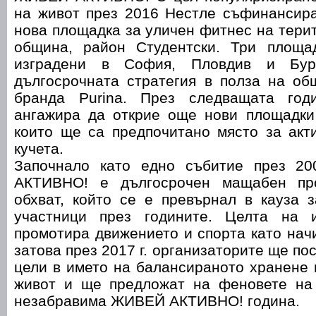
на живот през 2016 Нестле съфинансира
нова площадка за уличен фитнес на тери
община, район Студентски. Три площа
изградени в София, Пловдив и Бур
дългосрочната стратегия в полза на об
бранда Purina. През следващата год
ангажира да открие още нови площадки 
които ще са предпочитано място за акт
кучета.
Започнало като едно събитие през 20
АКТИВНО! е дългосрочен мащабен пр
обхват, който се е превърнал в кауза 
участници през годините. Целта на 
промотира движението и спорта като нач
затова през 2017 г. организаторите ще по
цели в името на балансираното хранене 
живот и ще предложат на феновете на
незабравима ЖИВЕЙ АКТИВНО! година.