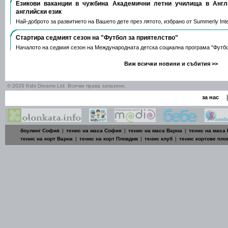
Езикови ваканции​ в чужбина Академични летни училища в Анг
английски език
Най-доброто за развитието на Вашето дете през лятото, избрано от Summerly Inte
Стартира седмият сезон на "Футбол за приятелство"
Началото на седмия сезон на Международната детска социална програма "Футб
Виж всички новини и събития >>
© 2026 Kids Dreams Ltd. Всички права запазени.
|
за нас
боулинг София
|
тенис на маса София
|
тенис на маса Варна
|
тенис на маса
тенис на корт Варна
|
тенис на корт Пловдив
|
тенис клуб
|
тенис кортове пло