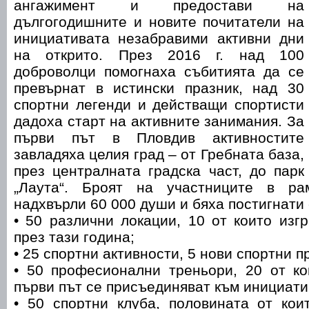
ангажимент и предостави на
дългогодишните и новите почитатели на
инициативата незабравими активни дни
на открито. През 2016 г. над 100
доброволци помогнаха събитията да се
превърнат в истински празник, над 30
спортни легенди и действащи спортисти
дадоха старт на активните занимания. За
първи път в Пловдив активностите
завладяха целия град – от Гребната база,
през централната градска част, до парк
„Лаута“. Броят на участниците в ра
надхвърли 60 000 души и бяха постигнати
• 50 различни локации, 10 от които изг
през тази година;
• 25 спортни активности, 5 нови спортни п
• 50 професионални треньори, 20 от ко
първи път се присъединяват към инициати
• 50 спортни клуба, половината от кои