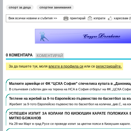
спорт за деца
спортни занимания
Виж всички новини и събития >>
принтирай
изпрати
харесвам
(
0 КОМЕНТАРА
КОМЕНТИРАЙ
За да пишете тук, моля
влезте в профила си
или се
регистрирайте.
Малките армейци от ФК “ЦСКА София” спечелиха купата в „Данониа
В слънчевия съботен ден на терена на НСА в София отборът на ФК „ЦСКА Софи
Теглене на жребий за 9-то Европейско първенство по баскетбол за к
Жребият за 9-тото Европейско първенство по баскетбол на колички, див.С, на 
УСПЕШЕН ИЗПИТ ЗА КОЛАНИ ПО КИОКУШИН КАРАТЕ ПОЛОЖИХА 
МИТКО БОЖАНОВ
На 28-ми Март в град Русе се проведе изпит за цветни пояси в Киокушин карате