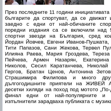
През последните 11 години инициативата
българите да спортуват, да се движат 
заедно с едни от най-обичаните спор
поредни издания са се включили над 
спортни звезди на България, сред ко
Йордан Йовчев, Евгени Иванов-Пушката,
Тити Папазов, Сани Жекова, Тервел Пул
Илияна Раева, Мария Гроздева, Терез
Пейчева, Армен Назарян, Екатерина
Николов, Сесил Каратанчева, Николай
Гергов, Братан Ценов, Антонина Зето
Страшимира Филипова и много дру
дългогодишните приятели на ЖИВЕЙ 
десетки хиляди на поход под мотото „По-
финал едни от най-популярните и о
изпълнители зарадваха публиката с музик