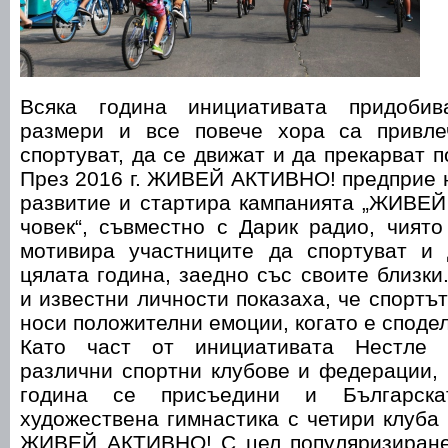
Всяка година инициативата придоби
размери и все повече хора са привле
спортуват, да се движат и да прекарват 
През 2016 г. ЖИВЕЙ АКТИВНО! предприе н
развитие и стартира кампанията „ЖИВЕ
човек“, съвместно с Дарик радио, чият
мотивира участниците да спортуват и
цялата година, заедно със своите близки
и известни личности показаха, че спортъ
носи положителни емоции, когато е сподел
Като част от инициативата Нестле 
различни спортни клубове и федерации, 
година се присъедини и Българск
художествена гимнастика с четири клуба 
ЖИВЕЙ АКТИВНО! С цел популяризиране