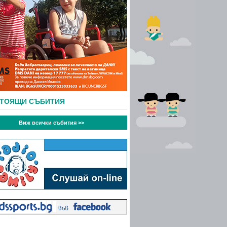
СТОЯЩИ СЪБИТИЯ
Виж всички събития >>