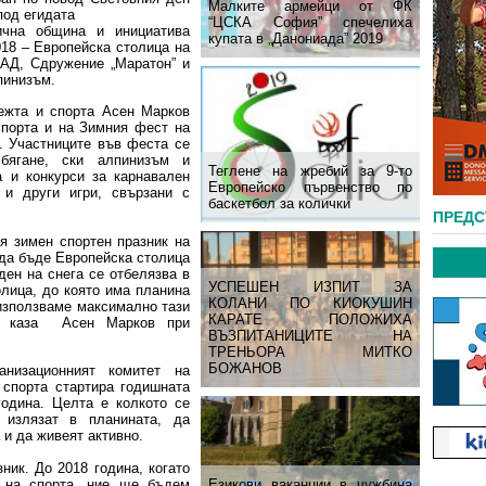
Малките армейци от ФК
 под егидата
“ЦСКА София” спечелиха
ична община и инициатива
купата в „Данониада” 2019
18 – Европейска столица на
 АД, Сдружение „Маратон” и
пинизъм.
та и спорта Асен Марков
спорта и на Зимния фест на
. Участниците във феста се
бягане, ски алпинизъм и
Теглене на жребий за 9-то
 и конкурси за карнавален
Европейско първенство по
 и други игри, свързани с
баскетбол за колички
ПРЕД
имен спортен празник на
 да бъде Европейска столица
 ден на снега се отбелязва в
УСПЕШЕН ИЗПИТ ЗА
лица, до която има планина
КОЛАНИ ПО КИОКУШИН
 използваме максимално тази
КАРАТЕ ПОЛОЖИХА
”, каза Асен Марков при
ВЪЗПИТАНИЦИТЕ НА
ТРЕНЬОРА МИТКО
БОЖАНОВ
низационният комитет на
спорта стартира годишната
година. Целта е колкото се
излязат в планината, да
 и да живеят активно.
ник. До 2018 година, когато
 на спорта, ние ще бъдем
Езикови ваканции​ в чужбина