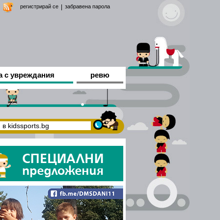
регистрирай се
|
забравена парола
а с увреждания
ревю