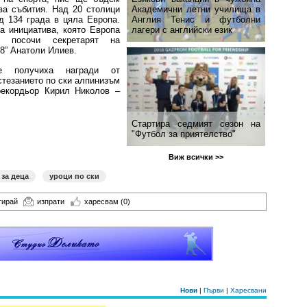
ва събития. Над 20 столици
Академични летни училища в
д 134 града в цяла Европа.
Англия Тенис и футболни
та инициатива, която Европа
лагери с английски език
, посочи секретарят на
8” Анатоли Илиев.
ве получиха награди от
стезанието по ски алпинизъм
рекордьор Кирил Николов –
Стартира седмият сезон на
"Футбол за приятелство"
Виж всички >>
 за деца
уроци по ски
тирай
изпрати
харесвам
(0)
Нови
|
Първи
|
Харесвани