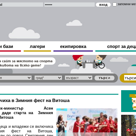
запомни ме
и бази
лагери
екипировка
спорт за дец
ючиха в Зимния фест на Витоша
тник-министър Асен
даде старта на Зимния
Витоша
деца и младежи се включиха
ия фест на Витоша,
ран по повод Световния ден