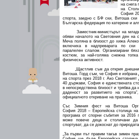
на снега
на Стол
София 20
спорта, заедно с БФ ски, Витоша ски
Българска федерация по катерене и ал
Заместник-министърът на младеж
обяви началото на Световния ден на 
Меча поляна в близост до хижа Алеко
включиха в надпреварата по ски 
паралелен слалом. Организирани бяха
костюм, за най-голяма снежна топка
физическа активност.
„Щастлив съм да открия днешния з
Витоша. Горд съм, че София е избрана
на спорта през 2018 г. Ако Световният
40 държави, София е единствената сто
в непосредствена близост и трябва да
даденост за развитието на спорта
официалното откриване на празника.
Със Зимния фест на Витоша Орга
София 2018 – Европейска столица на 
програма от спорни събития за 2016 
може повече деца и столичани да 
спортуват, да се докоснат до природата
„За първи път правим такъв зимен праз
София ще бъде Европейска столица