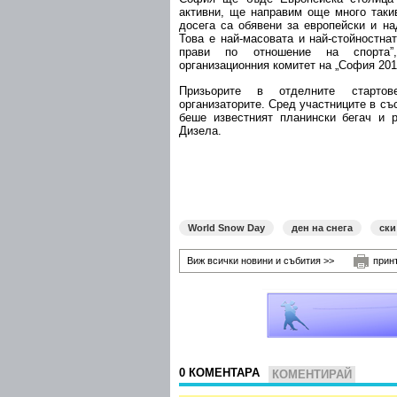
активни, ще направим още много таки
досега са обявени за европейски и на
Това е най-масовата и най-стойностна
прави по отношение на спорта”
организационния комитет на „София 201
Призьорите в отделните старто
организаторите. Сред участниците в съ
беше известният планински бегач и 
Дизела.
World Snow Day
ден на снега
ски
Виж всички новини и събития >>
прин
0 КОМЕНТАРА
КОМЕНТИРАЙ