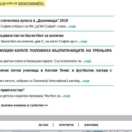
а си
или се
регистрирайте.
спечелиха купата в „Данониада” 2019
в София отборът на ФК „ЦСКА София” стана
...още
първенство по баскетбол за колички
 баскетбол на колички, див.С, на което София ще е
...още
ОКУШИН КАРАТЕ ПОЛОЖИХА ВЪЗПИТАНИЦИТЕ НА ТРЕНЬОРА
за цветни пояси в Киокушин карате. Състезателите за
...още
мични летни училища в Англия Тенис и футболни лагери с
з лятото, избрано от Summerly International Learning
...още
 приятелство"
а детска социална програма "Футбол за
...още
 всички новини и събития >>
|
|
за нас
контакти
реклама