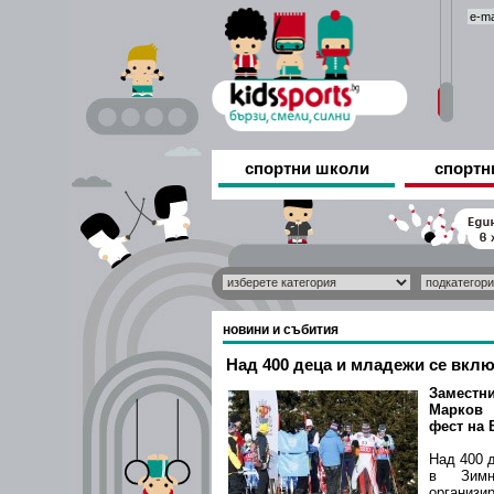
спортни школи
спортн
новини и събития
Над 400 деца и младежи се вкл
Замес
Марков 
фест на 
Над 400 
в Зимн
организи