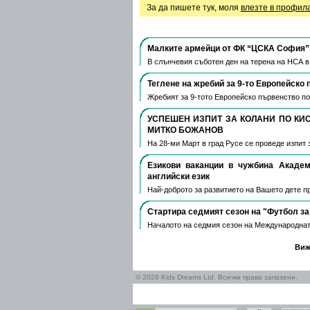
За да пишете тук, моля
влезте в профил
Малките армейци от ФК “ЦСКА София” 
В слънчевия съботен ден на терена на НСА 
Теглене на жребий за 9-то Европейско 
Жребият за 9-тото Европейско първенство по
УСПЕШЕН ИЗПИТ ЗА КОЛАНИ ПО КИ
МИТКО БОЖАНОВ
На 28-ми Март в град Русе се проведе изпит 
Езикови ваканции​ в чужбина Акаде
английски език
Най-доброто за развитието на Вашето дете пре
Стартира седмият сезон на "Футбол за
Началото на седмия сезон на Международнат
Виж
© 2026 Kids Dreams Ltd. Всички права запазени.