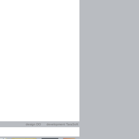
design DO
development TaraSoft