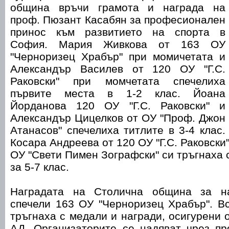
община връчи грамота и награда на
проф. Пюзант Касабян за професионален
принос към развитието на спорта в
София. Мария Живкова от 163 ОУ
"Черноризец Храбър" при момичетата и
Александър Василев от 120 ОУ "Г.С.
Раковски" при момчетата спечелиха
първите места в 1-2 клас. Йоана
Йорданова 120 ОУ "Г.С. Раковски" и
Александър Цицелков от ОУ "Проф. Джон
Атанасов" спечелиха титлите в 3-4 клас.
Косара Андреева от 120 ОУ "Г.С. Раковски
ОУ "Свети Пимен Зографски" си тръгнаха 
за 5-7 клас.
Наградата на Столична община за на
спечели 163 ОУ "Черноризец Храбър". В
тръгнаха с медали и награди, осигурени
АД. Организаторите се надяват чрез пр