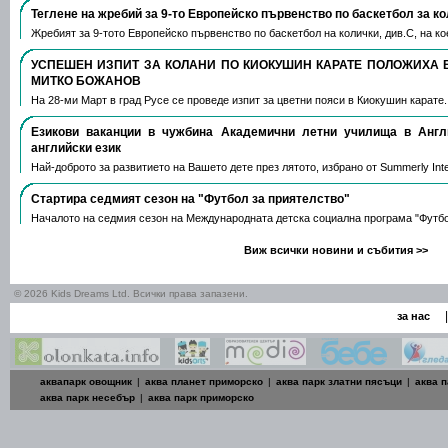
Теглене на жребий за 9-то Европейско първенство по баскетбол за к
Жребият за 9-тото Европейско първенство по баскетбол на колички, див.С, на 
УСПЕШЕН ИЗПИТ ЗА КОЛАНИ ПО КИОКУШИН КАРАТЕ ПОЛОЖИХА 
МИТКО БОЖАНОВ
На 28-ми Март в град Русе се проведе изпит за цветни пояси в Киокушин карате
Езикови ваканции​ в чужбина Академични летни училища в Анг
английски език
Най-доброто за развитието на Вашето дете през лятото, избрано от Summerly Inte
Стартира седмият сезон на "Футбол за приятелство"
Началото на седмия сезон на Международната детска социална програма "Футб
Виж всички новини и събития >>
© 2026 Kids Dreams Ltd. Всички права запазени.
|
за нас
аквапарк овощник
|
аква планет приморско
|
аква парк златни пясъци
|
аква п
аква парк несебър
|
аква парк приморско