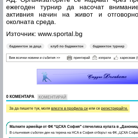
ежегоден турнир да насочат внимани
активния начин на живот и отговорн
околната среда.
Източник: www.sportal.bg
бадминтон за деца
клуб по бадминтон
бадминтон турнир
Виж всички новини и събития >>
принтирай
изпрати
харесвам
(
0 КОМЕНТАРА
КОМЕНТИРАЙ
За да пишете тук, моля
влезте в профила си
или се
регистрирайте.
Малките армейци от ФК “ЦСКА София” спечелиха купата в „Данониа
В слънчевия съботен ден на терена на НСА в София отборът на ФК „ЦСКА Софи