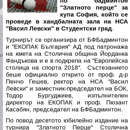
по бадминтон
"Златното перце" за
купа София, който се
проведе в хандбалната зала на НСА
"Васил Левски" в Студентски град
.
Турнирът се организира от БФБадминтон
и "ЕКОПАК България" АД под патронажа
на кмета на Столична община Йорданка
Фандъкова и е в подкрепа на "Европейска
столица на спорта 2018". Състезанието
беше официално открито от проф. д-р
Пенчо Гешев, ректор на НСА "Васил
Левски" и заместник-председател на БОК,
Тодор Бургуджиев, изпълнителен
директор на ЕКОПАК и проф. Пюзант
Касабян, председател на БФБадминтон.
По повод десетото юбилейно издание на
турнира "Златното Перце" Столична