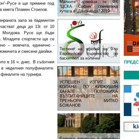
Малките армейци от ФК
он“–Русе и ще премине под
“ЦСКА София” спечелиха
на кмета Пламен Стоилов.
купата в „Данониада” 2019
зираната зала за бадминтон
частват деца до 13г. от 10
и Молдова. Русе ще бъде
и. Младите спортисти ще се
чно – момчета, единично -
Теглене на жребий за 9-то
момичета и смесени двойки.
Европейско първенство по
баскетбол за колички
ПРЕД
то в 16 ч. днес. В съботния
 в неделния полуфиналите.
т финалите на турнира.
УСПЕШЕН ИЗПИТ ЗА
КОЛАНИ ПО КИОКУШИН
КАРАТЕ ПОЛОЖИХА
ВЪЗПИТАНИЦИТЕ НА
ТРЕНЬОРА МИТКО
БОЖАНОВ
Езикови ваканции​ в чужбина