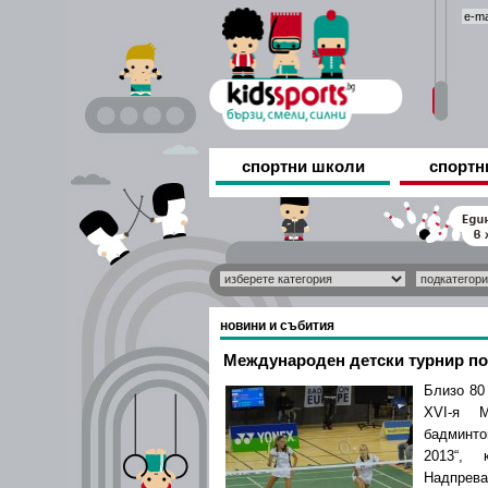
спортни школи
спортн
новини и събития
Международен детски турнир по
Близо 80
XVI-я М
бадминто
2013“, 
Надпрева