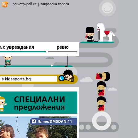
регистрирай се
|
забравена парола
а с увреждания
ревю