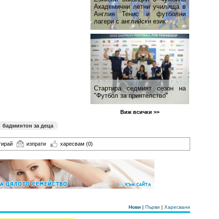
Академични летни училища в
Англия Тенис и футболни
лагери с английски език
Стартира седмият сезон на
"Футбол за приятелство"
Виж всички >>
бадминтон за деца
тирай
изпрати
харесвам
(0)
Нови
|
Първи
|
Харесвани