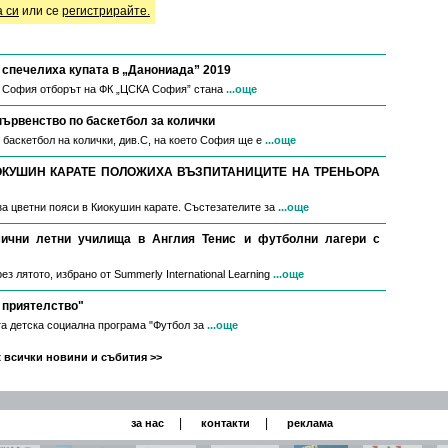
а си
или се
регистрирайте.
спечелиха купата в „Данониада” 2019
в София отборът на ФК „ЦСКА София” стана
...още
първенство по баскетбол за колички
 баскетбол на колички, див.С, на което София ще е
...още
ОКУШИН КАРАТЕ ПОЛОЖИХА ВЪЗПИТАНИЦИТЕ НА ТРЕНЬОРА
за цветни пояси в Киокушин карате. Състезателите за
...още
мични летни училища в Англия Тенис и футболни лагери с
з лятото, избрано от Summerly International Learning
...още
 приятелство"
а детска социална програма "Футбол за
...още
 всички новини и събития >>
|
|
за нас
контакти
реклама