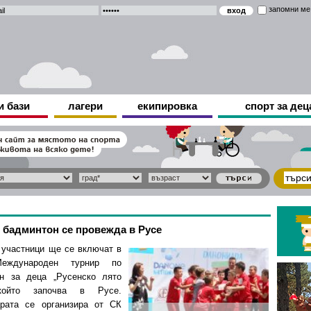
запомни ме
и бази
лагери
екипировка
спорт за дец
 бадминтон се провежда в Русе
 участници ще се включат в
еждународен турнир по
н за деца „Русенско лято
който започва в Русе.
рата се организира от СК