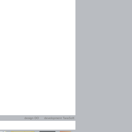
design DO
development TaraSoft