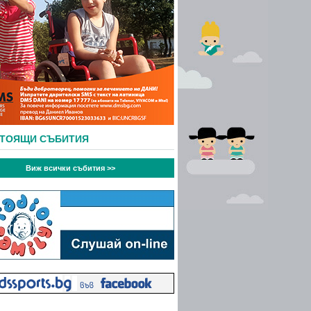
СТОЯЩИ СЪБИТИЯ
Виж всички събития >>