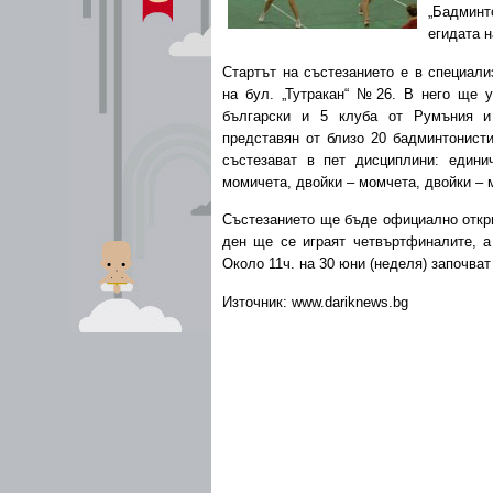
„Бадминт
егидата 
Стартът на състезанието е в специали
на бул. „Тутракан“ №26. В него ще у
български и 5 клуба от Румъния 
представян от близо 20 бадминтонист
състезават в пет дисциплини: едини
момичета, двойки – момчета, двойки – 
Състезанието ще бъде официално откри
ден ще се играят четвъртфиналите, а
Около 11ч. на 30 юни (неделя) започва
Източник: www.dariknews.bg