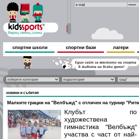
спортни школи
спортни бази
лагери
новини и събития
Малките грации на "Велбъжд" с отличен на турнир "Рит
Клубът по
художествена
гимнастика "Велбъжд"
участва с част от най-