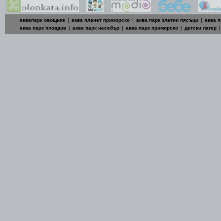
аквапарк овощник
|
аква планет приморско
|
аква парк златни пясъци
|
аква п
аква парк пловдив
|
аква парк несебър
|
аква парк приморско
|
детски лагер
|