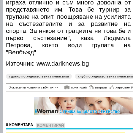
играха отлично и съм много доволна от
представянето им. Това бе турнир за
трупане на опит, поощряване на усилията
на състезателите и за развитие на
спорта. За някои от грациите ни това бе и
първо състезание", каза Людмила
Петрова, която води групата на
"Велбъжд".
Източник: www.dariknews.bg
турнир по художествена гимнастика
клуб по художествена гимнастик
Виж всички новини и събития >>
принтирай
изпрати
харесвам
(
0 КОМЕНТАРА
КОМЕНТИРАЙ