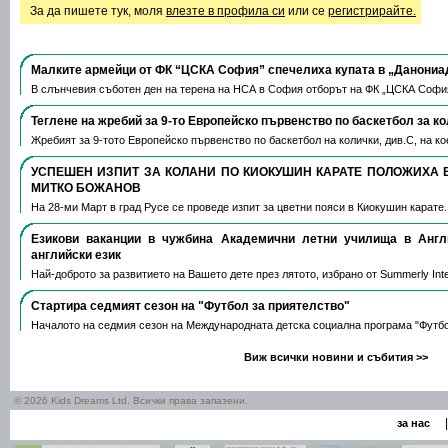
За да пишете тук, моля
влезте в профила си
или се
регистрирайте.
Малките армейци от ФК “ЦСКА София” спечелиха купата в „Данониа
В слънчевия съботен ден на терена на НСА в София отборът на ФК „ЦСКА Софи
Теглене на жребий за 9-то Европейско първенство по баскетбол за к
Жребият за 9-тото Европейско първенство по баскетбол на колички, див.С, на 
УСПЕШЕН ИЗПИТ ЗА КОЛАНИ ПО КИОКУШИН КАРАТЕ ПОЛОЖИХА 
МИТКО БОЖАНОВ
На 28-ми Март в град Русе се проведе изпит за цветни пояси в Киокушин карате
Езикови ваканции​ в чужбина Академични летни училища в Анг
английски език
Най-доброто за развитието на Вашето дете през лятото, избрано от Summerly Inte
Стартира седмият сезон на "Футбол за приятелство"
Началото на седмия сезон на Международната детска социална програма "Футб
Виж всички новини и събития >>
© 2026 Kids Dreams Ltd. Всички права запазени.
|
за нас