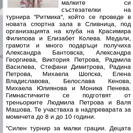
малките си
състезателки на
турнира "Ритмика", който се проведе в
новата спортна зала в Сливница, под
организацията на клуба на Красимира
Филипова и Елизабет Колева. Медали,
грамоти и много подаръци получиха
Александра Бантовска, Александра
Георгиева, Виктория Петрова, Радмила
Василева, Стефани Димитрова, Радина
Петрова, Михаела Шопска, Елена
Владиславова, Белослава Кенова,
Михаела Юлиянова и Моника Пенева.
Гимнастичките се подготвят от
треньорките Людмила Петрова и Валя
Машова. Те участваха в надпреварата за
момичета до 8 и до 10 години.
"Силен турнир за малки грации. Децата