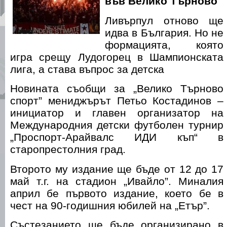
във Велико Търново
Ливърпул отново ще
идва в България. Но не
формацията, която
игра срещу Лудогорец в Шампионската
лига, а става въпрос за детска
Новината съобщи за „Велико Търново
спорт” мениджърът Петьо Костадинов –
инициатор и главен организатор на
Международния детски футболен турнир
„Проспорт-Арайвалс ИДИ къп“ в
старопрестолния град.
Второто му издание ще бъде от 12 до 17
май т.г. на стадион „Ивайло”. Миналия
април бе първото издание, което бе в
чест на 90-годишния юбилей на „Етър”.
Състезанието ще бъде организирано в