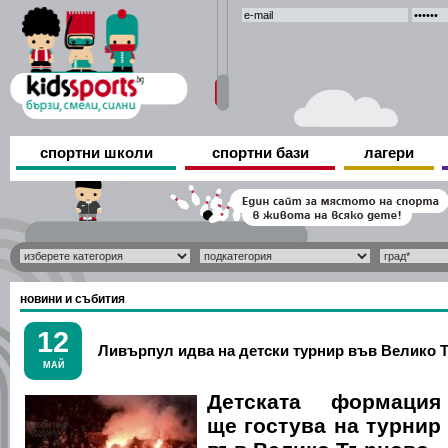
спортни школи
спортни бази
лагери
новини и събития
12
Ливърпул идва на детски турнир във Велико 
МАЙ
Детската формация
ще гостува на турнир