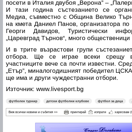
посети в Италия двубоя „Верона” – „Палер
И тази година състезанието се орган
Медиа, съвместно с Община Велико Търн
на кмета Даниел Панов, организатора по
Георги Давидов, Туристически инфо
„Царевград Търнов“, много общественици 
И в трите възрастови групи състезание
отбора. Ще се играе всеки срещу в
участниците вече са почти известни. Сред
„Етър”, миналогодишният победител ЦСКА,
ще има и други чуждестранни отбори.
Източник: www.livesport.bg
футболен турнир
детски футболни клубове
футбол за деца
Виж всички новини и събития >>
принтирай
изпрати
харесвам
(