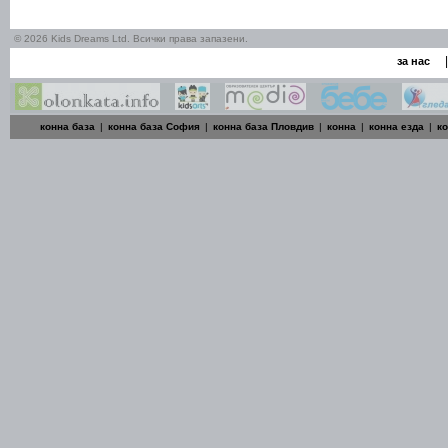
© 2026 Kids Dreams Ltd. Всички права запазени.
|
за нас
конна база
|
конна база София
|
конна база Пловдив
|
конна
|
конна езда
|
к