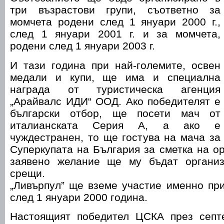
три възрастови групи, съответно за
момчета родени след 1 януари 2000 г.,
след 1 януари 2001 г. и за момчета,
родени след 1 януари 2003 г.
И тази година при най-големите, освен
медали и купи, ще има и специална
награда от туристическа агенция
„Арайвалс ИДИ“ ООД. Ако победителят е
български отбор, ще посети мач от
италианската Серия А, а ако е
чуждестранен, то ще гостува на мача за
Суперкупата на България за сметка на ор
заявено желание ще му бъдат организ
срещи.
„Ливърпул” ще вземе участие именно пр
след 1 януари 2000 година.
Настоящият победител ЦСКА през септ