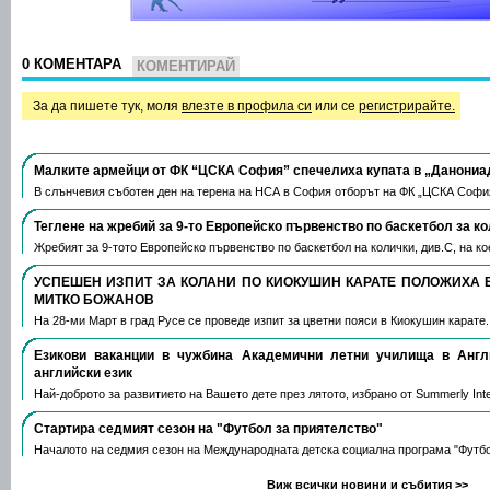
0 КОМЕНТАРА
КОМЕНТИРАЙ
За да пишете тук, моля
влезте в профила си
или се
регистрирайте.
Малките армейци от ФК “ЦСКА София” спечелиха купата в „Данониа
В слънчевия съботен ден на терена на НСА в София отборът на ФК „ЦСКА Софи
Теглене на жребий за 9-то Европейско първенство по баскетбол за к
Жребият за 9-тото Европейско първенство по баскетбол на колички, див.С, на 
УСПЕШЕН ИЗПИТ ЗА КОЛАНИ ПО КИОКУШИН КАРАТЕ ПОЛОЖИХА 
МИТКО БОЖАНОВ
На 28-ми Март в град Русе се проведе изпит за цветни пояси в Киокушин карате
Езикови ваканции​ в чужбина Академични летни училища в Анг
английски език
Най-доброто за развитието на Вашето дете през лятото, избрано от Summerly Inte
Стартира седмият сезон на "Футбол за приятелство"
Началото на седмия сезон на Международната детска социална програма "Футб
Виж всички новини и събития >>