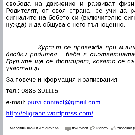
свобода на движение и развиват физи
Родителят
,
от своя страна
,
се учи да р
сигналите на бебето си (включително сиг
нужда) и да общува с него пълноценно.
Курсът се провежда при мини
двойки родител
-
бебе в съответната 
Групите ще се формират
,
когато се с
участници.
За повече информация и записвания:
тел.: 0886 301115
e-mail:
purvi.contact@gmail.com
http://eligrane.wordpress.com/
Виж всички новини и събития >>
принтирай
изпрати
харесвам
(