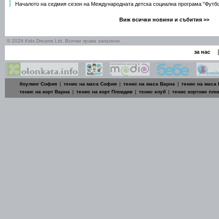
Началото на седмия сезон на Международната детска социална програма "Футб
Виж всички новини и събития >>
© 2026 Kids Dreams Ltd. Всички права запазени.
|
за нас
боулинг София
|
тенис на маса София
|
тенис на маса Варна
|
тенис на маса
тенис на корт Варна
|
тенис на корт Пловдив
|
тенис клуб
|
тенис кортове пло