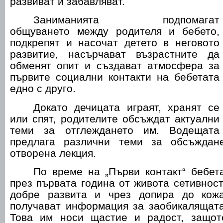
развиват и забавляват.
Заниманията подпомагат
общуването между родителя и бебето,
подкрепят и насочат детето в неговото
развитие, насърчават възрастните да
обменят опит и създават атмосфера за
първите социални контакти на бебетата
едно с друго.
Докато дечицата играят, хранят се
или спят, родителите обсъждат актуални
теми за отглеждането им. Водещата
предлага различни теми за обсъжда
отворена лекция.
По време на „Първи контакт“ бебет
през първата година от живота сетивност
добре развита и чрез допира до кожа
получават информация за заобикалящата
Това им носи щастие и радост, защот