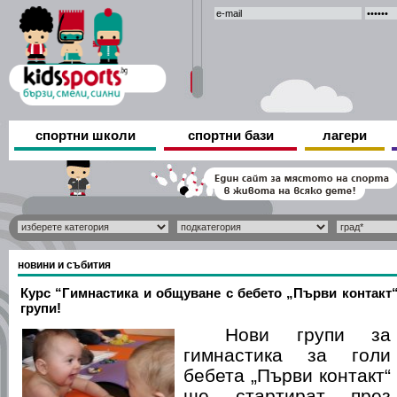
спортни школи
спортни бази
лагери
новини и събития
Курс “Гимнастика и общуване с бебето „Първи контакт
групи!
Нови групи за
гимнастика за голи
бебета „Първи контакт“
ще стартират през