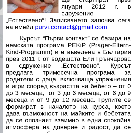
януари 2012 г. в
сдружение
„Естествено“! Записването започва сега
на имейл
purvi
.
contact
@
gmail
.
com
.
Курсът “Първи контакт” се базира на
немската програма
PEKiP
(
Prager
-
Eltern
-
Kind
-
Programm
) и е въведена в България
през 2011
г. от водещата Ели Грънчарова
в сдружение „Естествено“. Курсът
предлага тримесечна програма за
родители с деца, включваща упражнения
и игри според възрастта на бебето – от 0
до 3 месеца,
от 3 до 6 месеца, от 6 до 9
месеца и от 9 до 12 месеца. Групите се
формират в началото на курса, което
дава възможност на майките и бебетата
да се опознаят взаимно в една спокойна
атмосфера на доверие и радост, да се