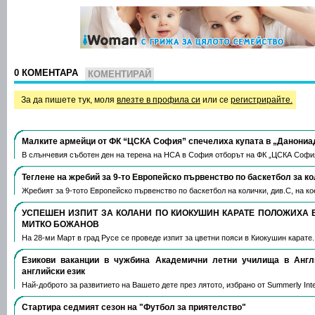
0 КОМЕНТАРА
КОМЕНТИРАЙ
За да пишете тук, моля
влезте в профила си
или се
регистрирайте.
Малките армейци от ФК “ЦСКА София” спечелиха купата в „Данониа
В слънчевия съботен ден на терена на НСА в София отборът на ФК „ЦСКА Софи
Теглене на жребий за 9-то Европейско първенство по баскетбол за к
Жребият за 9-тото Европейско първенство по баскетбол на колички, див.С, на 
УСПЕШЕН ИЗПИТ ЗА КОЛАНИ ПО КИОКУШИН КАРАТЕ ПОЛОЖИХА 
МИТКО БОЖАНОВ
На 28-ми Март в град Русе се проведе изпит за цветни пояси в Киокушин карате
Езикови ваканции​ в чужбина Академични летни училища в Анг
английски език
Най-доброто за развитието на Вашето дете през лятото, избрано от Summerly Inte
Стартира седмият сезон на "Футбол за приятелство"