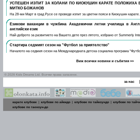
УСПЕШЕН ИЗПИТ ЗА КОЛАНИ ПО КИОКУШИН КАРАТЕ ПОЛОЖИХА 
МИТКО БОЖАНОВ
На 28-ми Март в град Русе се проведе изпит за цветни пояси в Киокушин карате
Езикови ваканции​ в чужбина Академични летни училища в Анг
английски език
Най-доброто за развитието на Вашето дете през лятото, избрано от Summerly Inte
Стартира седмият сезон на "Футбол за приятелство"
Началото на седмия сезон на Международната детска социална програма "Футб
Виж всички новини и събития >>
© 2026 Kids Dreams Ltd. Всички права запазени.
|
за нас
карате клубове
|
клубове по айкидо
|
клубове по тайкоундо
|
клубове по тайч
клубове по таекоун-до