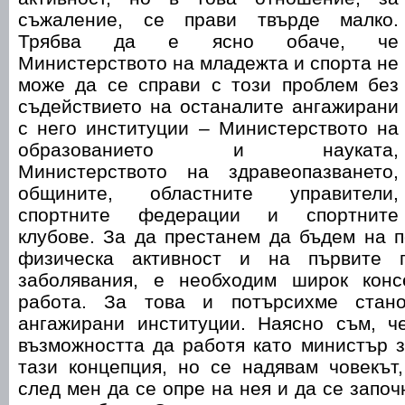
съжаление, се прави твърде малко.
Трябва да е ясно обаче, че
Mинистерството на младежта и спорта не
може да се справи с този проблем без
съдействието на останалите ангажирани
с него институции – Министерството на
образованието и науката,
Министерството на здравеопазването,
общините, областните управители,
спортните федерации и спортните
клубове. За да престанем да бъдем на 
физическа активност и на първите 
заболявания, е необходим широк конс
работа. За това и потърсихме стан
ангажирани институции. Наясно съм, 
възможността да работя като министър 
тази концепция, но се надявам човекът
след мен да се опре на нея и да се запо