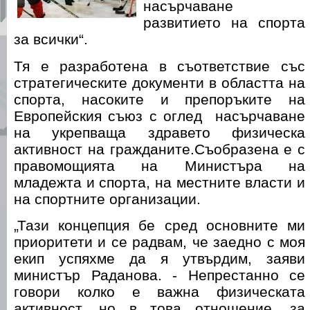
насърчаване
развитието на спорта
за всички“.
Тя е разработена в съответствие със
стратегическите документи в областта на
спорта, насоките и препоръките на
Европейския съюз с оглед насърчаване
на укрепваща здравето физическа
активност на гражданите.Съобразена е с
правомощията на Министъра на
младежта и спорта, на местните власти и
на спортните организации.
„Тази концепция бе сред основните ми
приоритети и се радвам, че заедно с моя
екип успяхме да я утвърдим, заяви
министър Раданова. - Непрестанно се
говори колко е важна физическата
активност, но в това отношение, за