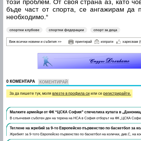
този проблем. От своя страна аз, като чо
бъде част от спорта, се ангажирам да 
необходимо.“
спортни клубове
спортни федерации
спорт за деца
Виж всички новини и събития >>
принтирай
изпрати
харесвам
(
0 КОМЕНТАРА
КОМЕНТИРАЙ
За да пишете тук, моля
влезте в профила си
или се
регистрирайте.
Малките армейци от ФК “ЦСКА София” спечелиха купата в „Данониа
В слънчевия съботен ден на терена на НСА в София отборът на ФК „ЦСКА Софи
Теглене на жребий за 9-то Европейско първенство по баскетбол за к
Жребият за 9-тото Европейско първенство по баскетбол на колички, див.С, на 