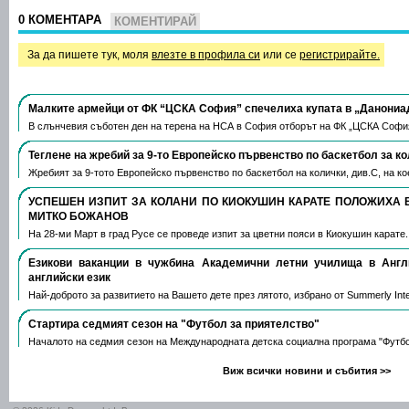
0 КОМЕНТАРА
КОМЕНТИРАЙ
За да пишете тук, моля
влезте в профила си
или се
регистрирайте.
Малките армейци от ФК “ЦСКА София” спечелиха купата в „Данониа
В слънчевия съботен ден на терена на НСА в София отборът на ФК „ЦСКА Софи
Теглене на жребий за 9-то Европейско първенство по баскетбол за к
Жребият за 9-тото Европейско първенство по баскетбол на колички, див.С, на 
УСПЕШЕН ИЗПИТ ЗА КОЛАНИ ПО КИОКУШИН КАРАТЕ ПОЛОЖИХА 
МИТКО БОЖАНОВ
На 28-ми Март в град Русе се проведе изпит за цветни пояси в Киокушин карате
Езикови ваканции​ в чужбина Академични летни училища в Анг
английски език
Най-доброто за развитието на Вашето дете през лятото, избрано от Summerly Inte
Стартира седмият сезон на "Футбол за приятелство"
Началото на седмия сезон на Международната детска социална програма "Футб
Виж всички новини и събития >>