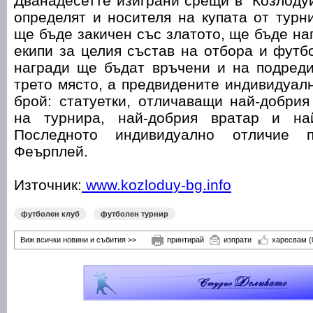
Дванадесетте изиграни срещи в "Козлоду
определят и носителя на купата от турни
ще бъде закичен със златото, ще бъде на
екипи за целия състав на отбора и футб
награди ще бъдат връчени и на подреди
трето място, а предвидените индивидуалн
брой: статуетки, отличаващи най-добрия
на турнира, най-добрия вратар и най
Последното индивидуално отличие п
Феърплей.
Източник:
www.kozloduy-bg.info
футболен клуб
футболен турнир
Виж всички новини и събития >>
принтирай
изпрати
харесвам
(