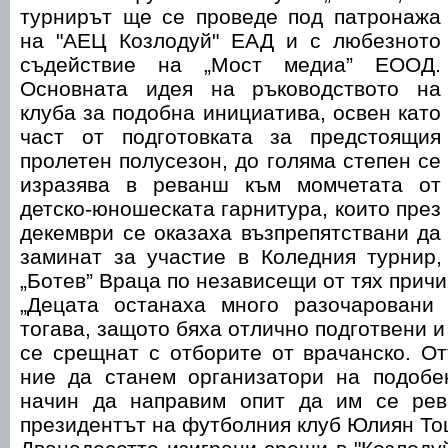
турнирът ще се проведе под патронажа
на "АЕЦ Козлодуй" ЕАД и с любезното
съдействие на „Мост медиа” ЕООД.
Основната идея на ръководството на
клуба за подобна инициатива, освен като
част от подготовката за предстоящия
пролетен полусезон, до голяма степен се
изразява в реванш към момчетата от
детско-юношеската гарнитура, които през
декември се оказаха възпрепятствани да
заминат за участие в Коледния турнир,
„Ботев” Враца по независещи от тях причи
„Децата останаха много разочаровани 
тогава, защото бяха отлично подготвени 
се срещнат с отборите от врачанско. О
ние да станем организатори на подобе
начин да направим опит да им се рев
президентът на футболния клуб Юлиян То