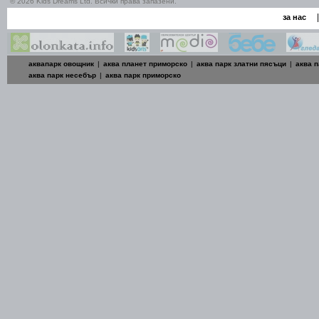
© 2026 Kids Dreams Ltd. Всички права запазени.
|
за нас
аквапарк овощник
|
аква планет приморско
|
аква парк златни пясъци
|
аква п
аква парк несебър
|
аква парк приморско