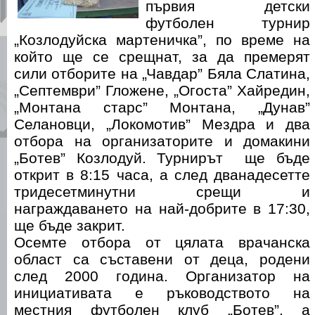
първия детски
футболен турнир
„Козлодуйска мартеничка”, по време на
който ще се срещнат, за да премерят
сили отборите на „Чавдар” Бяла Слатина,
„Септември” Гложене, „Огоста” Хайредин,
„Монтана старс” Монтана, „Дунав”
Селановци, „Локомотив” Мездра и два
отбора на организаторите и домакини
„Ботев” Козлодуй. Турнирът ще бъде
открит в 8:15 часа, а след дванадесетте
тридесетминутни срещи и
награждаването на най-добрите в 17:30,
ще бъде закрит.
Осемте отбора от цялата врачанска
област са съставени от деца, родени
след 2000 година. Организатор на
инициативата е ръководството на
местния футболен клуб „Ботев”, а