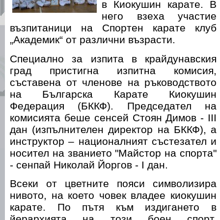
в Киокушин карате. В
него взеха участие
възпитаници на Спортен карате клуб
„Академик“ от различни възрасти.
Специално за изпита в крайдунавския
град пристигна изпитна комисия,
съставена от членове на ръководството
на Българска Карате Киокушин
Федерация (БККФ). Председател на
комисията беше сенсей Стоян Димов - III
дан (изпълнителен директор на БККФ), а
инструктор – националният състезател и
носител на званието "Майстор на спорта"
- сенпай Николай Йоргов - I дан.
Всеки от цветните пояси символизира
нивото, на което човек владее киокушин
карате. По пътя към издигането в
йерархията на този боен спорт,