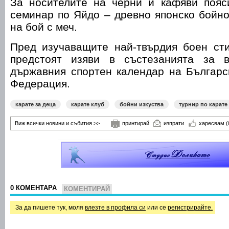
За носителите на черни и кафяви пояс
семинар по Яйдо – древно японско бойно
на бой с меч.
Пред изучаващите най-твърдия боен ст
предстоят изяви в състезанията за в
държавния спортен календар на Българс
Федерация.
карате за деца
карате клуб
бойни изкуства
турнир по карате
Виж всички новини и събития >>
принтирай
изпрати
харесвам
(
0 КОМЕНТАРА
КОМЕНТИРАЙ
За да пишете тук, моля
влезте в профила си
или се
регистрирайте.