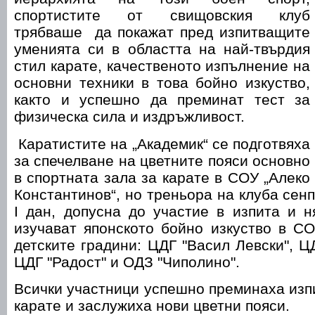
спортистите от свищовския клуб
трябваше да покажат пред изпитващите
уменията си в областта на най-твърдия
стил карате, качественото изпълнение на
основни техники в това бойно изкуство,
както и успешно да преминат тест за
физическа сила и издръжливост.
Каратистите на „Академик“ се подготвяха
за спечелване на цветните пояси основно
в спортната зала за карате в СОУ „Алеко
Константинов“, но треньора на клуба сен
I дан, допусна до участие в изпита и н
изучават японското бойно изкуство в СО
детските градини: ЦДГ "Васил Левски", Ц
ЦДГ "Радост" и ОДЗ "Чиполино".
Всички участници успешно преминаха изп
карате и заслужиха нови цветни пояси.