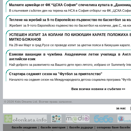
Малките армейци от ФК “ЦСКА София” спечелиха купата в „Данониа
В слънчевия съботен ден на терена на НСА в София отборът на ФК „ЦСКА Софи
Теглене на жребий за 9-то Европейско първенство по баскетбол за к
Жребият за 9-тото Европейско първенство по баскетбол на колички, див.С, на 
УСПЕШЕН ИЗПИТ ЗА КОЛАНИ ПО КИОКУШИН КАРАТЕ ПОЛОЖИХА 
МИТКО БОЖАНОВ
На 28-ми Март в град Русе се проведе изпит за цветни пояси в Киокушин карате
Езикови ваканции​ в чужбина Академични летни училища в Анг
английски език
Най-доброто за развитието на Вашето дете през лятото, избрано от Summerly Inte
Стартира седмият сезон на "Футбол за приятелство"
Началото на седмия сезон на Международната детска социална програма "Футб
Виж всички новини и събития >>
© 2026 Kids Dreams Ltd. Всички права запазени.
|
за нас
басейн академик
|
басейн виктория
|
басейн рударци
|
сепарева баня басейн