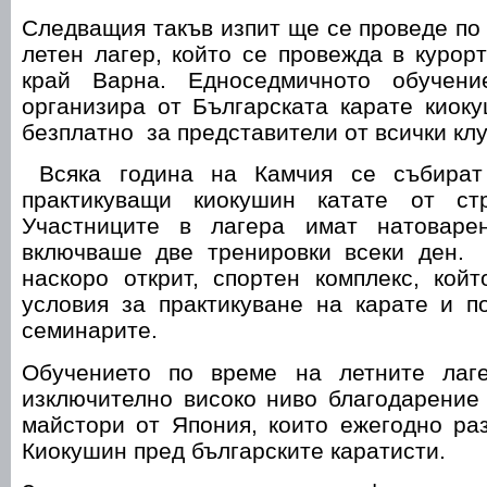
Следващия такъв изпит ще се проведе по
летен лагер, който се провежда в курор
край Варна. Едноседмичното обучен
организира от Българската карате киок
безплатно за представители от всички клу
Всяка година на Камчия се събират
практикуващи киокушин катате от ст
Участниците в лагера имат натоварен
включваше две тренировки всеки ден.
наскоро открит, спортен комплекс, кой
условия за практикуване на карате и п
семинарите.
Обучението по време на летните ла
изключително високо ниво благодарение
майстори от Япония, които ежегодно ра
Киокушин пред българските каратисти.