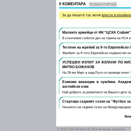
0 КОМЕНТАРА
КОМЕНТИРАЙ
За да пишете тук, моля
влезте в профил
Малките армейци от ФК “ЦСКА София” 
В слънчевия съботен ден на терена на НСА 
Теглене на жребий за 9-то Европейско 
Жребият за 9-тото Европейско първенство по
УСПЕШЕН ИЗПИТ ЗА КОЛАНИ ПО КИ
МИТКО БОЖАНОВ
На 28-ми Март в град Русе се проведе изпит 
Езикови ваканции​ в чужбина Акаде
английски език
Най-доброто за развитието на Вашето дете пре
Стартира седмият сезон на "Футбол за
Началото на седмия сезон на Международнат
Виж
© 2026 Kids Dreams Ltd. Всички права запазени.