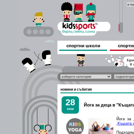
спортни школи
спортн
новини и събития
28
Йога за деца в "Къщат
ЮНИ
Йога за 
„Къщата 
Подходящо