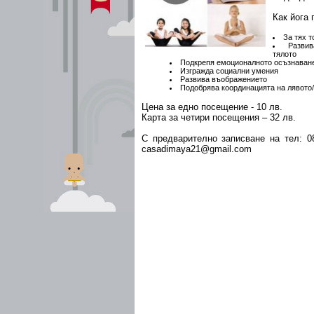
Как йога 
За тях т
Разви
тялото
Подкрепя емоционалното осъзнаване
Изгражда социални умения
Развива въображението
Подобрява координацията на лявото
Цена за едно посещение - 10 лв.
Карта за четири посещения – 32 лв.
С предварително записване на тел: 08
casadimaya21@gmail.com