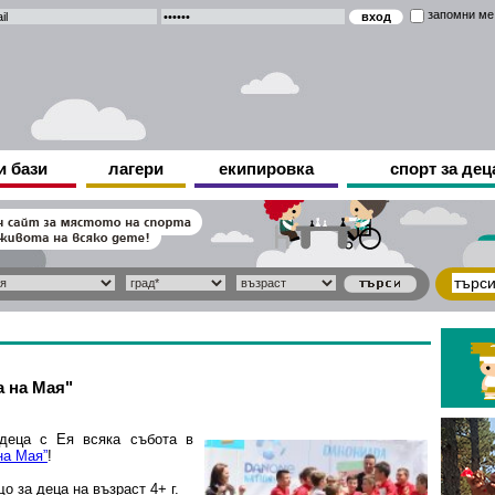
запомни ме
и бази
лагери
екипировка
спорт за дец
а на Мая"
деца с Ея всяка събота в
на Мая”
!
 за деца на възраст 4+ г.