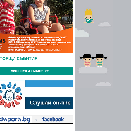
СТОЯЩИ СЪБИТИЯ
Виж всички събития >>