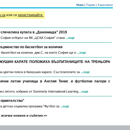
Нови
|
Първи
|
Харесвани
а си
или се
регистрирайте.
спечелиха купата в „Данониада” 2019
в София отборът на ФК „ЦСКА София” стана
...още
първенство по баскетбол за колички
 баскетбол на колички, див.С, на което София ще е
...още
ОКУШИН КАРАТЕ ПОЛОЖИХА ВЪЗПИТАНИЦИТЕ НА ТРЕНЬОРА
за цветни пояси в Киокушин карате. Състезателите за
...още
мични летни училища в Англия Тенис и футболни лагери с
з лятото, избрано от Summerly International Learning
...още
 приятелство"
а детска социална програма "Футбол за
...още
 всички новини и събития >>