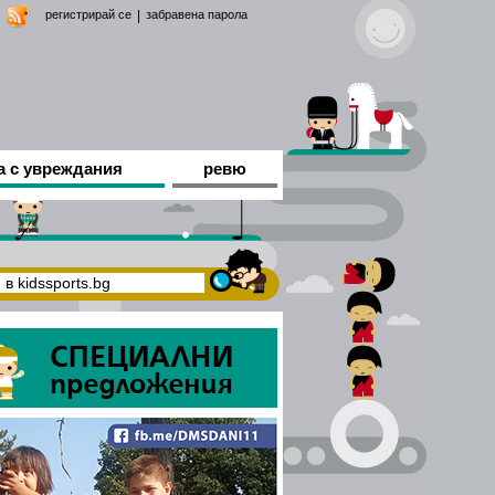
регистрирай се
|
забравена парола
а с увреждания
ревю