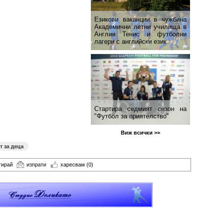
Езикови ваканции​ в чужбина
Академични летни училища в
Англия Тенис и футболни
лагери с английски език
Стартира седмият сезон на
"Футбол за приятелство"
Виж всички >>
т за деца
тирай
изпрати
харесвам
(0)