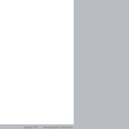
design DO
development TaraSoft