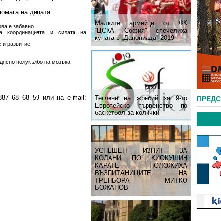
помага на децата:
Малките армейци от ФК
ова е забавно
“ЦСКА София” спечелиха
ва координацията и силата на
купата в „Данониада” 2019
 и развитие
/дясно полукълбо на мозъка
87 68 68 59 или на e-mail:
Теглене на жребий за 9-то
ПРЕД
Европейско първенство по
баскетбол за колички
УСПЕШЕН ИЗПИТ ЗА
КОЛАНИ ПО КИОКУШИН
КАРАТЕ ПОЛОЖИХА
ВЪЗПИТАНИЦИТЕ НА
ТРЕНЬОРА МИТКО
БОЖАНОВ