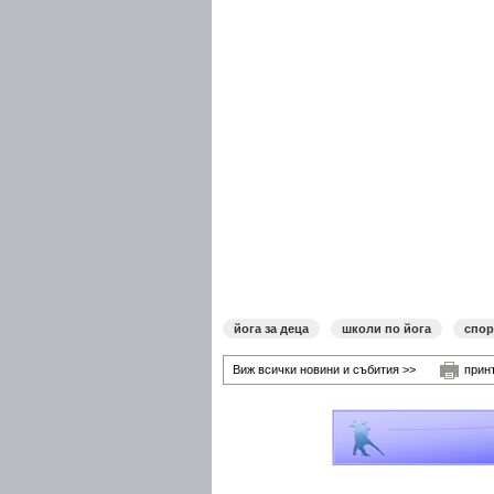
йога за деца
школи по йога
спор
Виж всички новини и събития >>
прин