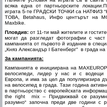
всяка една от партньорските локации.П
играта 5-те ГРАДСКИ ТОЧКИ са НАТФИЗ “
TОВА, Betahaus, Инфо центърът на М
Maxbike.
Пловдив:
от 11-ти май жителите и гостит
могат да разгледат фотографии с част
кампанията от първото й издание в специ
„Княз Александър I Батенберг” в града на 
За кампанията:
Кампанията е инициирана на MAXEUROP
велосипеди, лидер у нас и с водещи 
Европа, и има за цел да популяризира д
на велосипед в града. Тази година актив
в партньорство с европейската информа
the right mix – Придвижвай се разумн
разумно“ започна преди две години с р