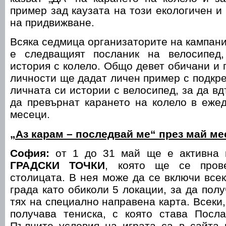
пример зад каузата на този екологичен и
на придвижване.
Всяка седмица организаторите на кампани
е следващият посланик на велосипед,
история с колело. Общо девет обичани и 
личности ще дадат личен пример с подкре
личната си истории с велосипед, за да в
да превърнат карането на колело в еже
месеци.
„Аз карам – последвай ме“ през май ме
София:
от 1 до 31 май ще е активна 
ГРАДСКИ ТОЧКИ
, която ще се пров
столицата. В нея може да се включи всек
града като обиколи 5 локации, за да полу
тях на специално направена карта. Всеки,
получава тениска, с която става Посла
Пълните условия на играта са в сайта 