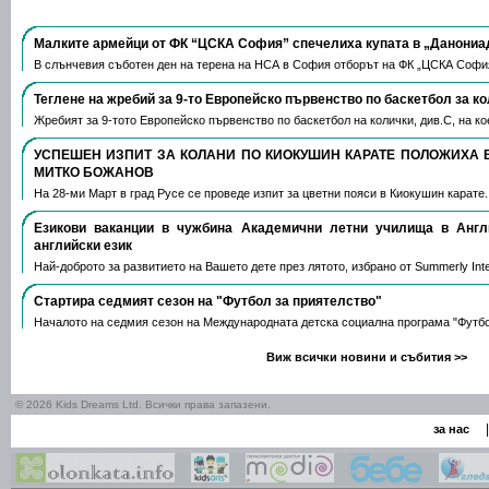
Малките армейци от ФК “ЦСКА София” спечелиха купата в „Данониа
В слънчевия съботен ден на терена на НСА в София отборът на ФК „ЦСКА Софи
Теглене на жребий за 9-то Европейско първенство по баскетбол за к
Жребият за 9-тото Европейско първенство по баскетбол на колички, див.С, на 
УСПЕШЕН ИЗПИТ ЗА КОЛАНИ ПО КИОКУШИН КАРАТЕ ПОЛОЖИХА 
МИТКО БОЖАНОВ
На 28-ми Март в град Русе се проведе изпит за цветни пояси в Киокушин карате
Езикови ваканции​ в чужбина Академични летни училища в Анг
английски език
Най-доброто за развитието на Вашето дете през лятото, избрано от Summerly Inte
Стартира седмият сезон на "Футбол за приятелство"
Началото на седмия сезон на Международната детска социална програма "Футб
Виж всички новини и събития >>
© 2026 Kids Dreams Ltd. Всички права запазени.
|
за нас