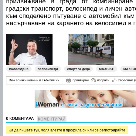
придвижване в града от комбиниране
градски транспорт, велосипед и личен ав
към споделено пътуване с автомобил към
насърчаване на карането на велосипед в г
колоездене
велосипеди
спорт за деца
MAXBIKE
MAXEU
Виж всички новини и събития >>
принтирай
изпрати
харесвам
(
0 КОМЕНТАРА
КОМЕНТИРАЙ
За да пишете тук, моля
влезте в профила си
или се
регистрирайте.