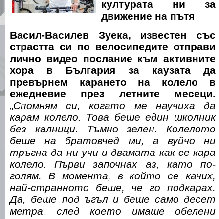
културата ни за
движение на пътя
Васил-Василев Зуека, известен със
страстта си по велосипедите отправи
лично видео послание към активните
хора в България за каузата да
превърнем карането на колело в
ежедневие през летните месеци.
„
Спомням си, когато ме научиха да
карам колело. Това беше един школник
без калници. Тъмно зелен. Колелото
беше на братовчед ми, а вуйчо ни
тръгна да ни учи и двамата как се кара
колело. Първи започнах аз, като по-
голям. В момента, в който се качих,
най-странното беше, че го подкарах.
Да, беше под ъгъл и беше само десет
метра, след което имаше обелени