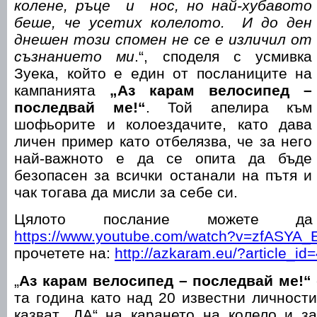
колене, ръце и нос, но най-хубавото
беше, че усетих колелото. И до ден
днешен този спомен не се е изличил от
съзнанието ми
.“, споделя с усмивка
Зуека, който е един от посланиците на
кампанията
„Аз карам велосипед –
последвай ме!“
. Той апелира към
шофьорите и колоездачите, като дава
личен пример като отбелязва, че за него
най-важното е да се опита да бъде
безопасен за всички останали на пътя и
чак тогава да мисли за себе си.
Цялото послание можете да
https://www.youtube.com/watch?v=zfASYA
прочетете на:
http://azkaram.eu/?article_id
„
Аз карам велосипед – последвай ме!“
та година като над 20 известни личност
казват „ДА“ на карането на колело и з