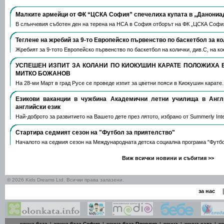
Малките армейци от ФК “ЦСКА София” спечелиха купата в „Данониа
В слънчевия съботен ден на терена на НСА в София отборът на ФК „ЦСКА Софи
Теглене на жребий за 9-то Европейско първенство по баскетбол за к
Жребият за 9-тото Европейско първенство по баскетбол на колички, див.С, на 
УСПЕШЕН ИЗПИТ ЗА КОЛАНИ ПО КИОКУШИН КАРАТЕ ПОЛОЖИХА 
МИТКО БОЖАНОВ
На 28-ми Март в град Русе се проведе изпит за цветни пояси в Киокушин карате
Езикови ваканции​ в чужбина Академични летни училища в Анг
английски език
Най-доброто за развитието на Вашето дете през лятото, избрано от Summerly Inte
Стартира седмият сезон на "Футбол за приятелство"
Началото на седмия сезон на Международната детска социална програма "Футб
Виж всички новини и събития >>
© 2026 Kids Dreams Ltd. Всички права запазени.
|
за нас
конна база
|
конна база София
|
конна база Пловдив
|
конна
|
конна езда
|
к