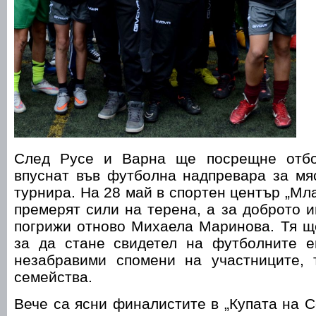
След Русе и Варна ще посрещне отбо
впуснат във футболна надпревара за мя
турнира. На 28 май в спортен център „Мл
премерят сили на терена, а за доброто 
погрижи отново Михаела Маринова. Тя щ
за да стане свидетел на футболните 
незабравими спомени на участниците, 
семейства.
Вече са ясни финалистите в „Купата на C