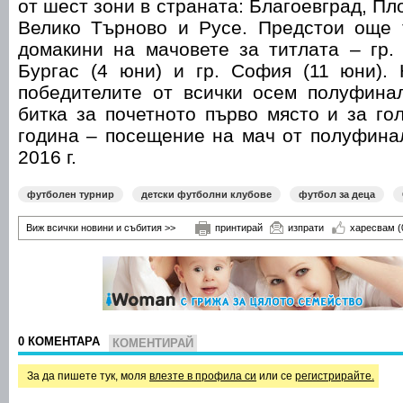
от шест зони в страната: Благоевград, Пл
Велико Търново и Русе. Предстои още 
домакини на мачовете за титлата – гр. 
Бургас (4 юни) и гр. София (11 юни).
победителите от всички осем полуфина
битка за почетното първо място и за го
година – посещение на мач от полуфин
2016 г.
футболен турнир
детски футболни клубове
футбол за деца
Виж всички новини и събития >>
принтирай
изпрати
харесвам
(
0 КОМЕНТАРА
КОМЕНТИРАЙ
За да пишете тук, моля
влезте в профила си
или се
регистрирайте.