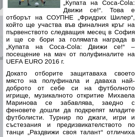
„Купата на Coca-Cola:
Движи се!“. Това е
отборът на СОУПНЕ „Фридрих Шилер“,
който ще участва във финалния кръг на
първенството следващия месец в София
и ще се бори за голямата награда в
„Купата на Coca-Cola: Движи се!“ –
посещение на мач от полуфиналите на
UEFA EURO 2016 г.
Докато отборите защитаваха своето
място на полуфинала и даваха най-
доброто от себе си на футболното
игрище, музикалното откритие Михаела
Маринова се забавлява, заедно с
феновете дошли да подкрепят младите
футболисти. Турнир по джаги, игри и
състезания и предизвикателството по
танци „Раздвижи своя талант“ отличиха