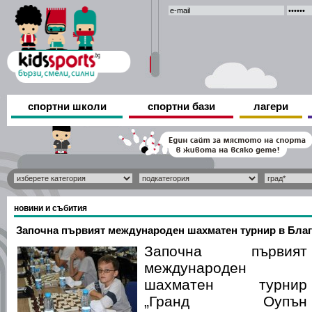
спортни школи
спортни бази
лагери
новини и събития
Започна първият международен шахматен турнир в Бла
Започна първият
международен
шахматен турнир
„Гранд Оупън