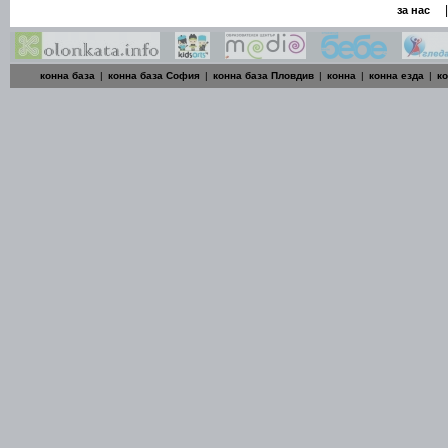
|
за нас
конна база
|
конна база София
|
конна база Пловдив
|
конна
|
конна езда
|
к