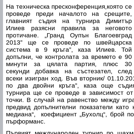
На техническа пресконференция,която се
проведе преди началото на срещите,
главният съдия на турнира Димитър
Илиев разясни правила за неговото
протичане. „Гранд Оупън Благоевград
2013” ще се проведе по швейцарска
система в 9 кръга”, каза Илиев. Той
допълни, че контролата за времето е 90
минути за цялата партия, плюс 30
секунди добавка на състезател, след
всеки изигран ход. Във вторник/ 01.10.20
по два двойни кръга”, каза още съди
турнира ще се проведе в зависимост от
точки. В случай на равенство между игр
предвид допълнителни показатели като 
медиана“, коефициент „Бухолц“, брой п
пърформанс.
Първият международен турнир по шахм