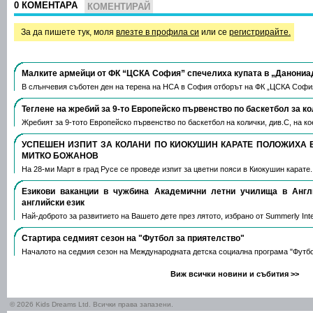
0 КОМЕНТАРА
КОМЕНТИРАЙ
За да пишете тук, моля
влезте в профила си
или се
регистрирайте.
Малките армейци от ФК “ЦСКА София” спечелиха купата в „Данониа
В слънчевия съботен ден на терена на НСА в София отборът на ФК „ЦСКА Софи
Теглене на жребий за 9-то Европейско първенство по баскетбол за к
Жребият за 9-тото Европейско първенство по баскетбол на колички, див.С, на 
УСПЕШЕН ИЗПИТ ЗА КОЛАНИ ПО КИОКУШИН КАРАТЕ ПОЛОЖИХА 
МИТКО БОЖАНОВ
На 28-ми Март в град Русе се проведе изпит за цветни пояси в Киокушин карате
Езикови ваканции​ в чужбина Академични летни училища в Анг
английски език
Най-доброто за развитието на Вашето дете през лятото, избрано от Summerly Inte
Стартира седмият сезон на "Футбол за приятелство"
Началото на седмия сезон на Международната детска социална програма "Футб
Виж всички новини и събития >>
© 2026 Kids Dreams Ltd. Всички права запазени.