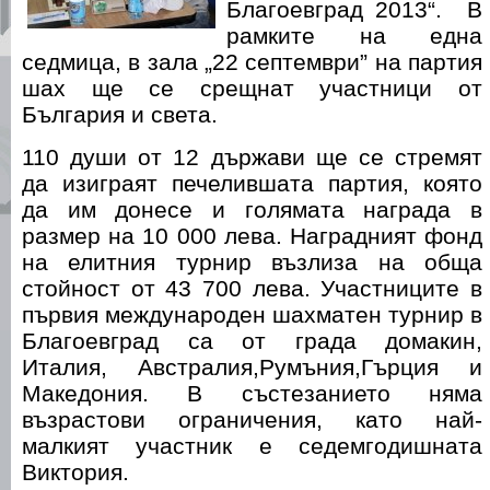
Благоевград 2013“. В
рамките на една
седмица, в зала „22 септември” на партия
шах ще се срещнат участници от
България и света.
110 души от 12 държави ще се стремят
да изиграят печелившата партия, която
да им донесе и голямата награда в
размер на 10 000 лева. Наградният фонд
на елитния турнир възлиза на обща
стойност от 43 700 лева. Участниците в
първия международен шахматен турнир в
Благоевград са от града домакин,
Италия, Австралия,Румъния,Гърция и
Македония. В състезанието няма
възрастови ограничения, като най-
малкият участник е седемгодишната
Виктория.