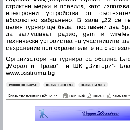
стриктни мерки и правила, като използв
електронни устройства от състезат
абсолютно забранено. В зала „22 септ
целия турнир ще бъдат поставени два бро
да заглушават радио, gsm и wireles
технически устройства на участниците ще
съхранение при охранителите на състезан
Организатори на турнира са община Бла
„Морал и Право“ и ШК „Виктори”- Благ
www.bsstruma.bg
турнир по шахмат
шахматна школа
шахмат за деца
Виж всички новини и събития >>
принтирай
изпрати
харесвам
(