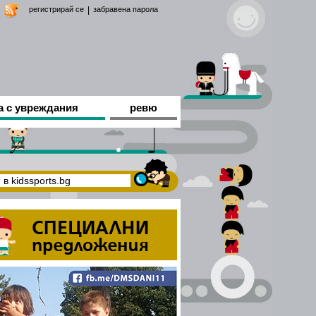
регистрирай се
|
забравена парола
а с увреждания
ревю