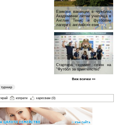
Езикови ваканции​ в чужбина
Академични летни училища в
Англия Тенис и футболни
лагери с английски език
Стартира седмият сезон на
"Футбол за приятелство"
Виж всички >>
 турнир
тирай
изпрати
харесвам
(0)