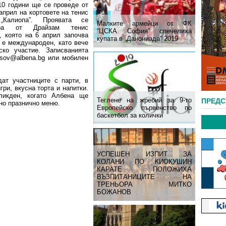
10 години ще се проведе от
април на кортовете на тенис
„Калиопа”. Проявата се
Малките армейци от ФК
зира от Драйзам тенис
“ЦСКА София” спечелиха
, която на 6 април започва
купата в „Данониада” 2019
т е международен, като вече
ко участие. Записванията
nasov@albena.bg или мобилен
ат участниците с парти, в
ри, вкусна торта и напитки.
икден, когато Албена ще
Теглене на жребий за 9-то
ПРЕД
но празнично меню.
Европейско първенство по
баскетбол за колички
УСПЕШЕН ИЗПИТ ЗА
КОЛАНИ ПО КИОКУШИН
КАРАТЕ ПОЛОЖИХА
ВЪЗПИТАНИЦИТЕ НА
ТРЕНЬОРА МИТКО
БОЖАНОВ