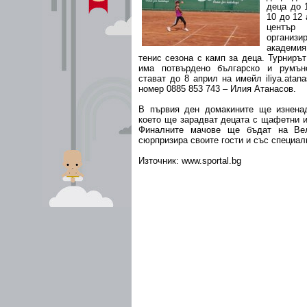
деца до 
10 до 12 
център 
органи
академия
тенис сезона с камп за деца. Турниръ
има потвърдено българско и румънс
стават до 8 април на имейл iliya.ata
номер 0885 853 743 – Илия Атанасов.
В първия ден домакините ще изненад
което ще зарадват децата с щафетни иг
Финалните мачове ще бъдат на Вел
сюрпризира своите гости и със специал
Източник: www.sportal.bg