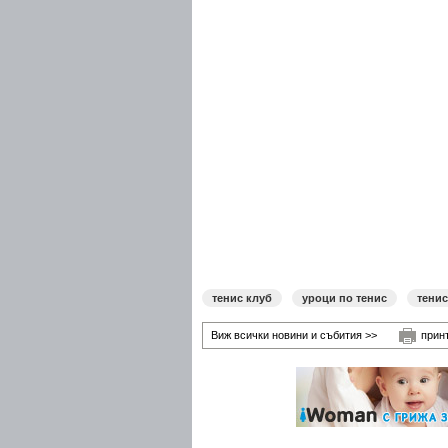
тенис клуб
уроци по тенис
тенис
Виж всички новини и събития >>
прин