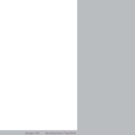
design DO
development TaraSoft