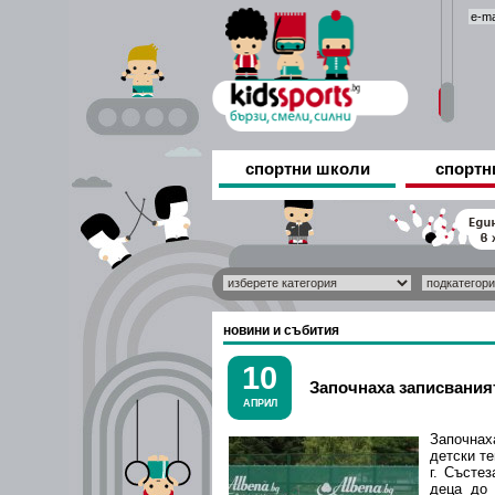
спортни школи
спортн
новини и събития
10
Започнаха записваният
АПРИЛ
Започнах
детски те
г. Състез
деца до 