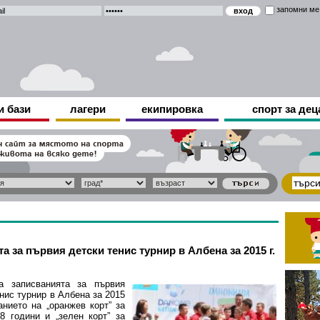
запомни ме
и бази
лагери
екипировка
спорт за дец
а за първия детски тенис турнир в Албена за 2015 г.
а записванията за първия
нис турнир в Албена за 2015
анието на „оранжев корт” за
8 години и „зелен корт” за