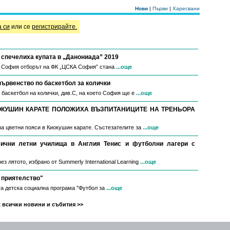
Нови
|
Първи
|
Харесвани
а си
или се
регистрирайте.
спечелиха купата в „Данониада” 2019
в София отборът на ФК „ЦСКА София” стана
...още
първенство по баскетбол за колички
 баскетбол на колички, див.С, на което София ще е
...още
ОКУШИН КАРАТЕ ПОЛОЖИХА ВЪЗПИТАНИЦИТЕ НА ТРЕНЬОРА
за цветни пояси в Киокушин карате. Състезателите за
...още
мични летни училища в Англия Тенис и футболни лагери с
з лятото, избрано от Summerly International Learning
...още
 приятелство"
а детска социална програма "Футбол за
...още
 всички новини и събития >>