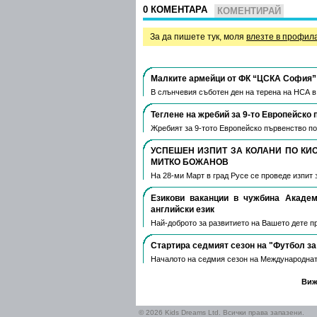
0 КОМЕНТАРА
КОМЕНТИРАЙ
За да пишете тук, моля
влезте в профил
Малките армейци от ФК “ЦСКА София” 
В слънчевия съботен ден на терена на НСА 
Теглене на жребий за 9-то Европейско 
Жребият за 9-тото Европейско първенство по
УСПЕШЕН ИЗПИТ ЗА КОЛАНИ ПО КИ
МИТКО БОЖАНОВ
На 28-ми Март в град Русе се проведе изпит 
Езикови ваканции​ в чужбина Акаде
английски език
Най-доброто за развитието на Вашето дете пре
Стартира седмият сезон на "Футбол за
Началото на седмия сезон на Международнат
Виж
© 2026 Kids Dreams Ltd. Всички права запазени.