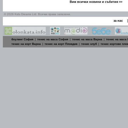
Виж всички новини и събития >>
© 2026 Kids Dreams Ltd. Всички права запазени.
|
за нас
боулинг София
|
тенис на маса София
|
тенис на маса Варна
|
тенис на маса
тенис на корт Варна
|
тенис на корт Пловдив
|
тенис клуб
|
тенис кортове пло