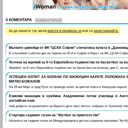
0 КОМЕНТАРА
КОМЕНТИРАЙ
За да пишете тук, моля
влезте в профила си
или се
регистрирайте.
Малките армейци от ФК “ЦСКА София” спечелиха купата в „Данониа
В слънчевия съботен ден на терена на НСА в София отборът на ФК „ЦСКА Софи
Теглене на жребий за 9-то Европейско първенство по баскетбол за к
Жребият за 9-тото Европейско първенство по баскетбол на колички, див.С, на 
УСПЕШЕН ИЗПИТ ЗА КОЛАНИ ПО КИОКУШИН КАРАТЕ ПОЛОЖИХА 
МИТКО БОЖАНОВ
На 28-ми Март в град Русе се проведе изпит за цветни пояси в Киокушин карате
Езикови ваканции​ в чужбина Академични летни училища в Анг
английски език
Най-доброто за развитието на Вашето дете през лятото, избрано от Summerly Inte
Стартира седмият сезон на "Футбол за приятелство"
Началото на седмия сезон на Международната детска социална програма "Футб