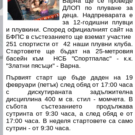
Варна ще се проведе
ДЛОП по плуване за
деца. Надпреварата е
за 12-годишни плувци
и плувкини. Според официалният сайт на
БФПС в състезанието ще вземат участие
251 спортисти от 42 наши плувни клуба.
Стартовете ще бъдат на 25-метровия
басейн към НСБ "Спортпалас" - к.к.
"Златни пясъци" - Варна.
Първият старт ще бъде даден на 19
февруари (петък) след обяд от 17:00 часа
с дискутираната задължителна
дисциплина 400 м св. стил - момчета. В
събота състезанието продължава
сутринта от 9:30 часа, а след обяд е от
17:00 часа. В неделя стартовете са само
сутрин - от 9:30 часа.