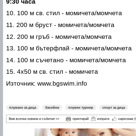
9:30 часа
10. 100 м св. стил - момичета/момчета
11. 200 м бруст - момичета/момчета
12. 200 м гръб - момичета/момчета
13. 100 м бътерфлай - момичета/момчета
14. 100 м съчетано - момичета/момчета
15. 4x50 м св. стил - момичета
Източник: www.bgswim.info
плуване за деца
басейни
плувен турнир
спорт за деца
Виж всички новини и събития >>
принтирай
изпрати
харесвам
(