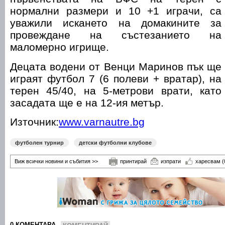
нормални размери и 10 +1 играчи, са
уважили искането на домакините за
провеждане на състезанието на
маломерно игрище.
Децата водени от Венци Маринов пък ще
играят футбол 7 (6 полеви + вратар), на
терен 45/40, на 5-метрови врати, като
засадата ще е на 12-ия метър.
Източник:
www.varnautre.bg
футболен турнир
детски футболни клубове
Виж всички новини и събития >>
принтирай
изпрати
харесвам
(
0 КОМЕНТАРА