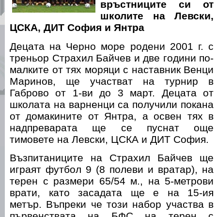
връстниците си от
школите на Левски,
ЦСКА, ДИТ София и Янтра
Децата на Черно море родени 2001 г. с
треньор Страхил Байчев и две години по-
малките от тях моряци с наставник Венци
Маринов, ще участват на турнир в
Габрово от 1-ви до 3 март. Децата от
школата на варненци са получили покана
от домакините от Янтра, а освен тях в
надпреварата ще се пуснат още
тимовете на Левски, ЦСКА и ДИТ София.
Възпитаниците на Страхил Байчев ще
играят футбол 9 (8 полеви и вратар), на
терен с размери 65/54 м., на 5-метрови
врати, като засадата ще е на 15-ия
метър. Въпреки че този набор участва в
първенствата на БФС на терен с