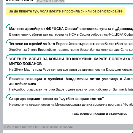
КОМЕНТИРАЙ
За да пишете тук, моля
влезте в профила си
или се
регистрирайте.
Малките армейци от ФК “ЦСКА София” спечелиха купата в „Данониа
В слънчевия съботен ден на терена на НСА в София отборът на ФК „ЦСКА Софи
Теглене на жребий за 9-то Европейско първенство по баскетбол за к
Жребият за 9-тото Европейско първенство по баскетбол на колички, див.С, на 
УСПЕШЕН ИЗПИТ ЗА КОЛАНИ ПО КИОКУШИН КАРАТЕ ПОЛОЖИХА 
МИТКО БОЖАНОВ
На 28-ми Март в град Русе се проведе изпит за цветни пояси в Киокушин карате
Езикови ваканции​ в чужбина Академични летни училища в Анг
английски език
Най-доброто за развитието на Вашето дете през лятото, избрано от Summerly Inte
Стартира седмият сезон на "Футбол за приятелство"
Началото на седмия сезон на Международната детска социална програма "Футб
Виж всички новини и събития >>
© 2026 Kids Dreams Ltd. Всички права запазени.