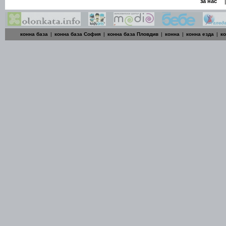
|
за нас
конна база
|
конна база София
|
конна база Пловдив
|
конна
|
конна езда
|
к