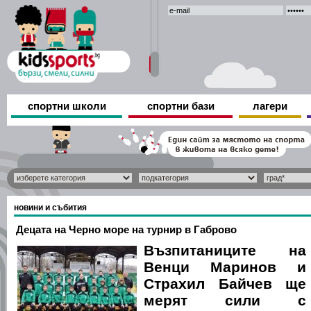
спортни школи
спортни бази
лагери
новини и събития
Децата на Черно море на турнир в Габрово
Възпитаниците на
Венци Маринов и
Страхил Байчев ще
мерят сили с