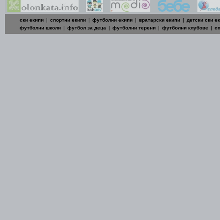
ски екипи
|
спортни екипи
|
футболни екипи
|
вратарски екипи
|
детски ски е
футболни школи
|
футбол за деца
|
футболни терени
|
футболни клубове
|
с