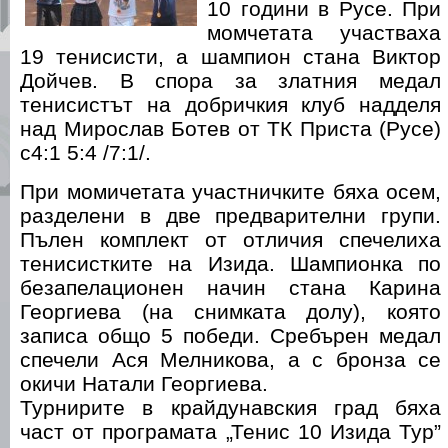
10 години в Русе. При
момчетата участваха
19 тенисисти, а шампион стана Виктор
Дойчев. В спора за златния медал
тенисистът на добричкия клуб надделя
над Мирослав Ботев от ТК Приста (Русе)
с4:1 5:4 /7:1/.
При момичетата участничките бяха осем,
разделени в две предварителни групи.
Пълен комплект от отличия спечелиха
тенисистките на Изида. Шампионка по
безапелационен начин стана Карина
Георгиева (на снимката долу), която
записа общо 5 победи. Сребърен медал
спечели Ася Мелникова, а с бронза се
окичи Натали Георгиева.
Турнирите в крайдунавския град бяха
част от програмата „Тенис 10 Изида Тур”