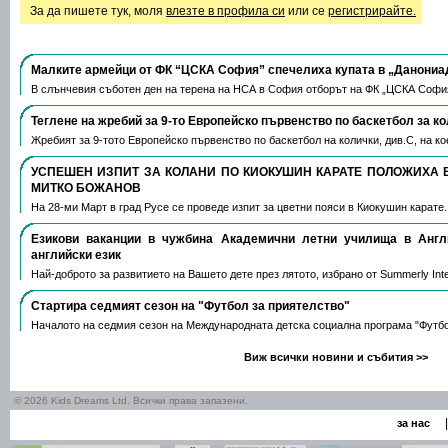
За да пишете тук, моля
влезте в профила си
или се
регистрирайте.
Малките армейци от ФК “ЦСКА София” спечелиха купата в „Данониа
В слънчевия съботен ден на терена на НСА в София отборът на ФК „ЦСКА Софи
Теглене на жребий за 9-то Европейско първенство по баскетбол за к
Жребият за 9-тото Европейско първенство по баскетбол на колички, див.С, на 
УСПЕШЕН ИЗПИТ ЗА КОЛАНИ ПО КИОКУШИН КАРАТЕ ПОЛОЖИХА 
МИТКО БОЖАНОВ
На 28-ми Март в град Русе се проведе изпит за цветни пояси в Киокушин карате
Езикови ваканции​ в чужбина Академични летни училища в Анг
английски език
Най-доброто за развитието на Вашето дете през лятото, избрано от Summerly Inte
Стартира седмият сезон на "Футбол за приятелство"
Началото на седмия сезон на Международната детска социална програма "Футб
Виж всички новини и събития >>
© 2026 Kids Dreams Ltd. Всички права запазени.
|
за нас