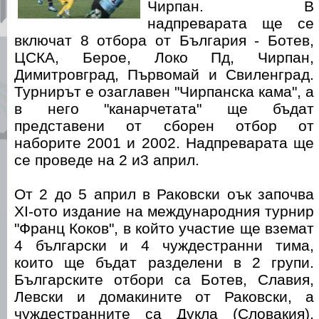
Чирпан. В
надпреварата ще се
включат 8 отбора от България - Ботев,
ЦСКА, Берое, Локо Пд, Чирпан,
Димитровград, Първомай и Свиленград.
Турнирът е озаглавен "Чирпанска кама", а
в него "канарчетата" ще бъдат
представени от сборен отбор от
наборите 2001 и 2002. Надпреварата ще
се проведе на 2 и3 април.
От 2 до 5 април в Раковски оък започва
ХІ-ото издание на международния турнир
"Франц Коков", в който участие ще вземат
4 български и 4 чуждестранни тима,
които ще бъдат разделени в 2 групи.
Българските отбори са Ботев, Славия,
Левски и домакините от Раковски, а
чуждестранните са Дукла (Словакия),