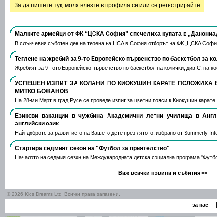
За да пишете тук, моля
влезте в профила си
или се
регистрирайте.
Малките армейци от ФК “ЦСКА София” спечелиха купата в „Данониа
В слънчевия съботен ден на терена на НСА в София отборът на ФК „ЦСКА Софи
Теглене на жребий за 9-то Европейско първенство по баскетбол за к
Жребият за 9-тото Европейско първенство по баскетбол на колички, див.С, на 
УСПЕШЕН ИЗПИТ ЗА КОЛАНИ ПО КИОКУШИН КАРАТЕ ПОЛОЖИХА 
МИТКО БОЖАНОВ
На 28-ми Март в град Русе се проведе изпит за цветни пояси в Киокушин карате
Езикови ваканции​ в чужбина Академични летни училища в Анг
английски език
Най-доброто за развитието на Вашето дете през лятото, избрано от Summerly Inte
Стартира седмият сезон на "Футбол за приятелство"
Началото на седмия сезон на Международната детска социална програма "Футб
Виж всички новини и събития >>
© 2026 Kids Dreams Ltd. Всички права запазени.
|
за нас