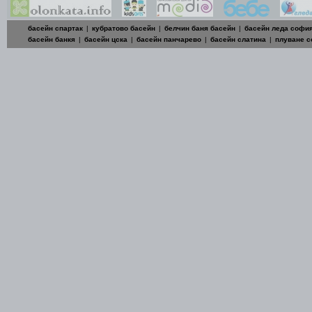
басейн спартак
|
кубратово басейн
|
белчин баня басейн
|
басейн леда софи
басейн банкя
|
басейн цска
|
басейн панчарево
|
басейн слатина
|
плуване 