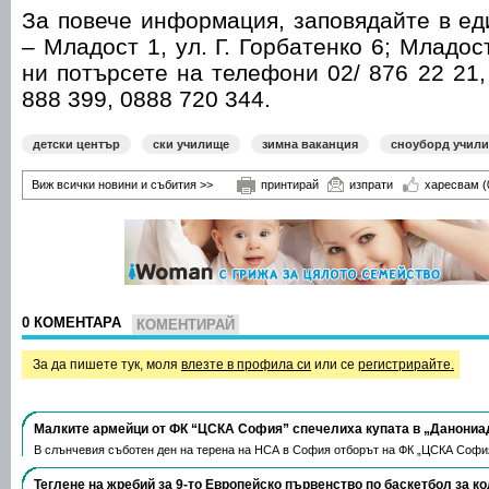
За повече информация, заповядайте в е
– Младост 1, ул. Г. Горбатенко 6; Младост
ни потърсете на телефони 02/ 876 22 21,
888 399, 0888 720 344.
детски център
ски училище
зимна ваканция
сноуборд учил
Виж всички новини и събития >>
принтирай
изпрати
харесвам
(
0 КОМЕНТАРА
КОМЕНТИРАЙ
За да пишете тук, моля
влезте в профила си
или се
регистрирайте.
Малките армейци от ФК “ЦСКА София” спечелиха купата в „Данониа
В слънчевия съботен ден на терена на НСА в София отборът на ФК „ЦСКА Софи
Теглене на жребий за 9-то Европейско първенство по баскетбол за к