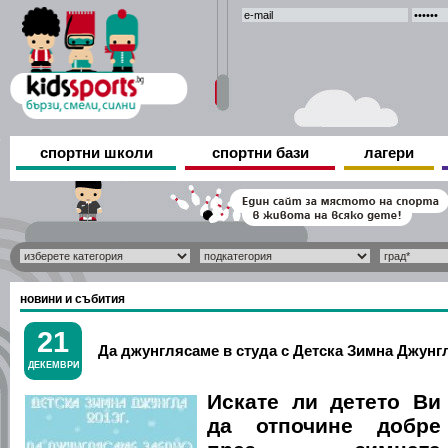
спортни школи
спортни бази
лагери
новини и събития
21
Да джунглясаме в студа с Детска Зимна Джунг
ДЕКЕМВРИ
Искате ли детето Ви
да отпочине добре