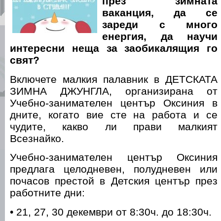
през зимната
ваканция, да се
зареди с много
енергия, да научи
интересни неща за заобикалящия го
свят?
Включете малкия палавник в ДЕТСКАТА
ЗИМНА ДЖУНГЛА, организирана от
Учебно-занимателен център Оксиния в
дните, когато вие сте на работа и се
чудите, какво ли прави малкият
Всезнайко.
Учебно-занимателен център Оксиния
предлага целодневен, полудневен или
почасов престой в Детския център през
работните дни:
• 21, 27, 30 декември от 8:30ч. до 18:30ч.