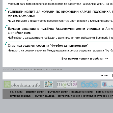
Жребият за 9-тото Европейско първенство по баскетбол на колички, див.С, на 
УСПЕШЕН ИЗПИТ ЗА КОЛАНИ ПО КИОКУШИН КАРАТЕ ПОЛОЖИХА 
МИТКО БОЖАНОВ
На 28-ми Март в град Русе се проведе изпит за цветни пояси в Киокушин карате
Езикови ваканции​ в чужбина Академични летни училища в Анг
английски език
Най-доброто за развитието на Вашето дете през лятото, избрано от Summerly Inte
Стартира седмият сезон на "Футбол за приятелство"
Началото на седмия сезон на Международната детска социална програма "Футб
Виж всички новини и събития >>
© 2026 Kids Dreams Ltd. Всички права запазени.
|
за нас
ски екипи
|
спортни екипи
|
футболни екипи
|
вратарски екипи
|
детски ски е
футболни школи
|
футбол за деца
|
футболни терени
|
футболни клубове
|
с