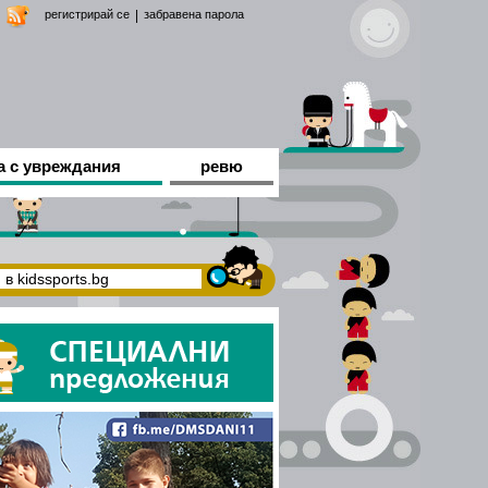
регистрирай се
|
забравена парола
а с увреждания
ревю