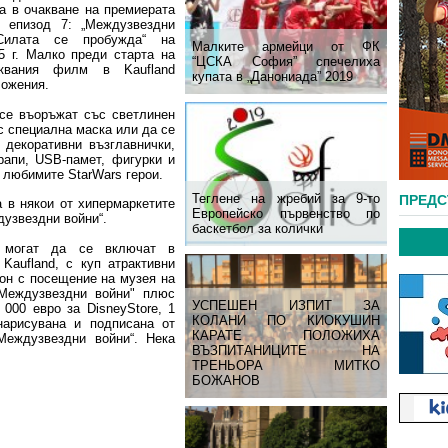
а в очакване на премиерата
 епизод 7: „Междузвездни
Силата се пробужда“ на
Малките армейци от ФК
15 г. Малко преди старта на
“ЦСКА София” спечелиха
аквания филм в Kaufland
купата в „Данониада” 2019
ложения.
се въоръжат със светлинен
с специална маска или да се
 декоративни възглавнички,
апи, USB-памет, фигурки и
 любимите StarWars герои.
Теглене на жребий за 9-то
ПРЕД
а в някои от хипермаркетите
Европейско първенство по
дузвездни войни“.
баскетбол за колички
а могат да се включат в
 Kaufland, с куп атрактивни
дон с посещение на музея на
Междузвездни войни" плюс
УСПЕШЕН ИЗПИТ ЗА
000 евро за DisneyStore, 1
КОЛАНИ ПО КИОКУШИН
нарисувана и подписана от
КАРАТЕ ПОЛОЖИХА
Междузвездни войни“. Нека
ВЪЗПИТАНИЦИТЕ НА
ТРЕНЬОРА МИТКО
БОЖАНОВ