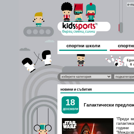
спортни школи
спортн
новини и събития
18
Галактически предложе
ДЕКЕМВРИ
“Преди м
галактик
години 
“Междузв