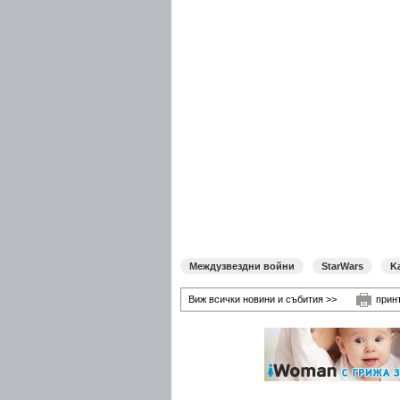
Междузвездни войни
StarWars
K
Виж всички новини и събития >>
прин