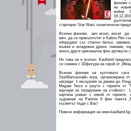
фенове с
на новия
войни: 
18.12.20
дългооч
стартират Star Wars галактически пред
Всички фенове, ако искат, могат да 
меч, да се превъплътят в Кайло Рен съ
оборудват със спално бельо, завивки,
мъжки и младежки дрехи, пижами, чор
много други оригинални фен артикули с
Но това не е всичко. Kaufland предлаг
си снимка с 3Dфигура на герой от „Меж
Всички фенове на култовата саг
StarWarsонлайн игра, организирана от
награди: 1 екскурзия за двама до Лон
Мадам Тюсо и шоуто с героите от "
ваучери за пазаруване на стойност 1 
картина уникат с някой от героите, 
художник на Paniniи 8 фен пакета „
късметът бъде с Вас!
Повече информация на www.kaufland.bg