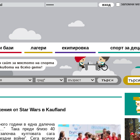
запомни ме
и бази
лагери
екипировка
спорт за дец
ния от Star Wars в Kaufland
ного години в една далечна
а...” Така преди близо 40
започва култовата сага
ездни войни”. Сега всички