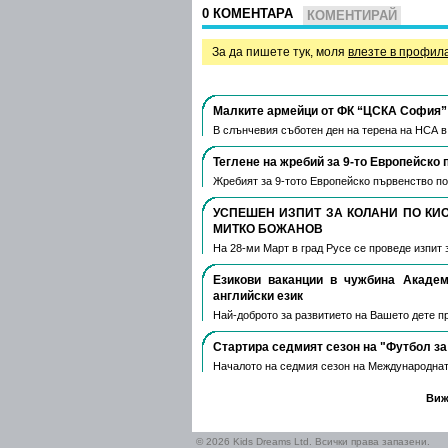
0 КОМЕНТАРА
КОМЕНТИРАЙ
За да пишете тук, моля
влезте в профил
Малките армейци от ФК “ЦСКА София” 
В слънчевия съботен ден на терена на НСА 
Теглене на жребий за 9-то Европейско 
Жребият за 9-тото Европейско първенство по
УСПЕШЕН ИЗПИТ ЗА КОЛАНИ ПО КИ
МИТКО БОЖАНОВ
На 28-ми Март в град Русе се проведе изпит 
Езикови ваканции​ в чужбина Акаде
английски език
Най-доброто за развитието на Вашето дете пре
Стартира седмият сезон на "Футбол за
Началото на седмия сезон на Международнат
Виж
© 2026 Kids Dreams Ltd. Всички права запазени.