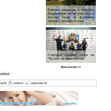
Езикови ваканции​ в чужбина
Академични летни училища в
Англия Тенис и футболни
лагери с английски език
Стартира седмият сезон на
"Футбол за приятелство"
Виж всички >>
aufland
тирай
изпрати
харесвам
(0)