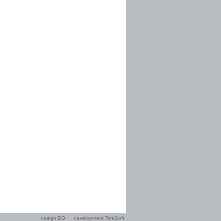
design DO
development TaraSoft