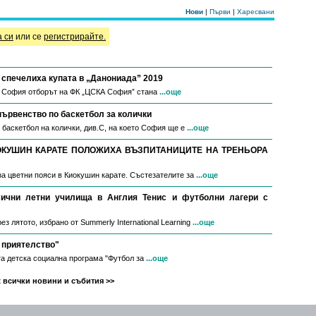
Нови
|
Първи
|
Харесвани
а си
или се
регистрирайте.
спечелиха купата в „Данониада” 2019
в София отборът на ФК „ЦСКА София” стана
...още
първенство по баскетбол за колички
 баскетбол на колички, див.С, на което София ще е
...още
ОКУШИН КАРАТЕ ПОЛОЖИХА ВЪЗПИТАНИЦИТЕ НА ТРЕНЬОРА
за цветни пояси в Киокушин карате. Състезателите за
...още
мични летни училища в Англия Тенис и футболни лагери с
з лятото, избрано от Summerly International Learning
...още
 приятелство"
а детска социална програма "Футбол за
...още
 всички новини и събития >>