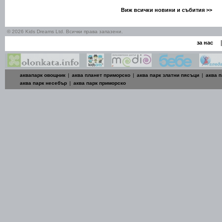
Виж всички новини и събития >>
© 2026 Kids Dreams Ltd. Всички права запазени.
|
за нас
аквапарк овощник
|
аква планет приморско
|
аква парк златни пясъци
|
аква п
аква парк несебър
|
аква парк приморско