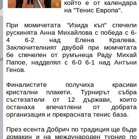
който е от календара
на "Тенис Европа".
При момичетата "Изида къп" спечели
рускинята Анна Михайлова с победа с 6-
4 6-2 над Елена Кралева.
Заключителният двубой при момчетата
бе спечелен от румънеца Раду Михай
Папое, надделял с 6-0 6-1 над Антъни
Генов.
Финалистите получиха красиви
кристални плакети. Турнирът събра
състезатели от 12 държави, които
останаха впечатлени от добрата
организация и прекрасната тенис база.
През есента Добрич по традиция ще бъде
домакин и на международен турнир по