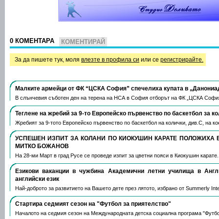
0 КОМЕНТАРА
КОМЕНТИРАЙ
За да пишете тук, моля
влезте в профила си
или се
регистрирайте.
Малките армейци от ФК “ЦСКА София” спечелиха купата в „Данониа
В слънчевия съботен ден на терена на НСА в София отборът на ФК „ЦСКА Софи
Теглене на жребий за 9-то Европейско първенство по баскетбол за к
Жребият за 9-тото Европейско първенство по баскетбол на колички, див.С, на 
УСПЕШЕН ИЗПИТ ЗА КОЛАНИ ПО КИОКУШИН КАРАТЕ ПОЛОЖИХА 
МИТКО БОЖАНОВ
На 28-ми Март в град Русе се проведе изпит за цветни пояси в Киокушин карате
Езикови ваканции​ в чужбина Академични летни училища в Анг
английски език
Най-доброто за развитието на Вашето дете през лятото, избрано от Summerly Inte
Стартира седмият сезон на "Футбол за приятелство"
Началото на седмия сезон на Международната детска социална програма "Футб