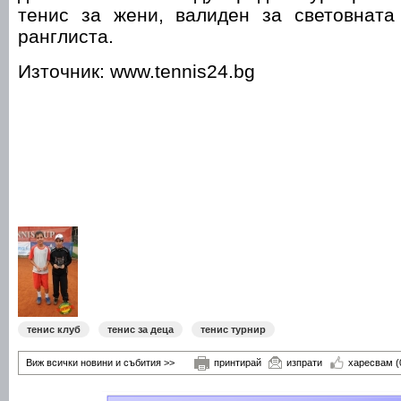
тенис за жени, валиден за световната
ранглиста.
Източник: www.tennis24.bg
тенис клуб
тенис за деца
тенис турнир
Виж всички новини и събития >>
принтирай
изпрати
харесвам
(