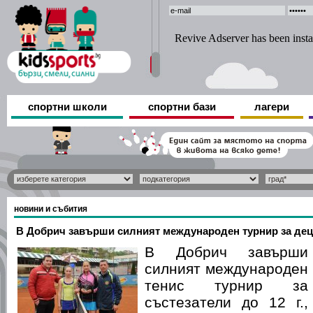
спортни школи
спортни бази
лагери
новини и събития
В Добрич завърши силният международен турнир за дец
В Добрич завърши
силният международен
тенис турнир за
състезатели до 12 г.,