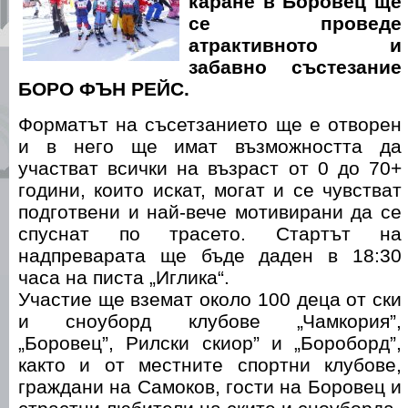
каране в Боровец ще
се проведе
атрактивното и
забавно състезание
БОРО ФЪН РЕЙС.
Форматът на съсетзанието ще е отворен
и в него ще имат възможността да
участват всички на възраст от 0 до 70+
години, които искат, могат и се чувстват
подготвени и най-вече мотивирани да се
спуснат по трасето. Стартът на
надпреварата ще бъде даден в 18:30
часа на писта „Иглика“.
Участие ще вземат около 100 деца от ски
и сноуборд клубове „Чамкория”,
„Боровец”, Рилски скиор” и „Бороборд”,
както и от местните спортни клубове,
граждани на Самоков, гости на Боровец и