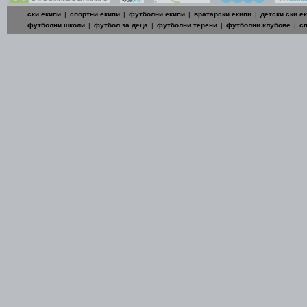
ски екипи
|
спортни екипи
|
футболни екипи
|
вратарски екипи
|
детски ски е
футболни школи
|
футбол за деца
|
футболни терени
|
футболни клубове
|
с