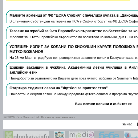
Малките армейци от ФК “ЦСКА София” спечелиха купата в „Данониа
В слънчевия съботен ден на терена на НСА в София отборът на ФК „ЦСКА Софи
Теглене на жребий за 9-то Европейско първенство по баскетбол за к
Жребият за 9-тото Европейско първенство по баскетбол на колички, див.С, на 
УСПЕШЕН ИЗПИТ ЗА КОЛАНИ ПО КИОКУШИН КАРАТЕ ПОЛОЖИХА 
МИТКО БОЖАНОВ
На 28-ми Март в град Русе се проведе изпит за цветни пояси в Киокушин карате
Езикови ваканции​ в чужбина Академични летни училища в Анг
английски език
Най-доброто за развитието на Вашето дете през лятото, избрано от Summerly Inte
Стартира седмият сезон на "Футбол за приятелство"
Началото на седмия сезон на Международната детска социална програма "Футб
Виж всички новини и събития >>
© 2026 Kids Dreams Ltd. Всички права запазени.
|
за нас