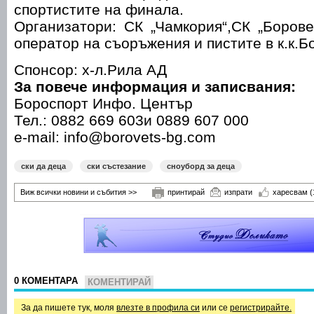
спортистите на финала.
Организатори: СК „Чамкория“,СК „Боров
оператор на съоръжения и пистите в к.к.Б
Спонсор: х-л.Рила АД
За повече информация и записвания:
Бороспорт Инфо. Център
Тел.: 0882 669 603и 0889 607 000
e-mail: info@borovets-bg.com
ски да деца
ски състезание
сноуборд за деца
Виж всички новини и събития >>
принтирай
изпрати
харесвам
(
0 КОМЕНТАРА
КОМЕНТИРАЙ
За да пишете тук, моля
влезте в профила си
или се
регистрирайте.