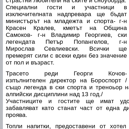
страстни любители на ските и сноуборда.
Специални гости и участници в
изключителната надпревара ще бъдат
министърът на младежта и спорта- г-н
Красен Кралев, кметът на Община
Самоков- г-н Владимир Георгиев, ски
легендата Петър Попангелов, г-н
Мирослав Севлиевски. Всички ще
премерят сили с всеки един без значение
от пол и възраст.
Трасето реди Георги Кочов-
изпълнителен директор на Бороспорт /
също легенда в ски спорта и треноьор н
алпийски дисциплини над 13 год./
Участниците и гостите ще имат удо
забавляват като станат част от една д
проява.
Топли напитки, предоставени от хотел