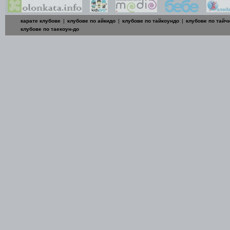
карате клубове
|
клубове по айкидо
|
клубове по тайкоундо
|
клубове по тайч
клубове по таекоун-до