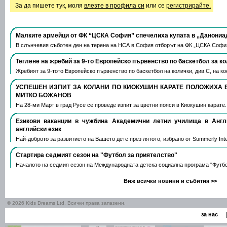
За да пишете тук, моля
влезте в профила си
или се
регистрирайте.
Малките армейци от ФК “ЦСКА София” спечелиха купата в „Данониа
В слънчевия съботен ден на терена на НСА в София отборът на ФК „ЦСКА Софи
Теглене на жребий за 9-то Европейско първенство по баскетбол за к
Жребият за 9-тото Европейско първенство по баскетбол на колички, див.С, на 
УСПЕШЕН ИЗПИТ ЗА КОЛАНИ ПО КИОКУШИН КАРАТЕ ПОЛОЖИХА 
МИТКО БОЖАНОВ
На 28-ми Март в град Русе се проведе изпит за цветни пояси в Киокушин карате
Езикови ваканции​ в чужбина Академични летни училища в Анг
английски език
Най-доброто за развитието на Вашето дете през лятото, избрано от Summerly Inte
Стартира седмият сезон на "Футбол за приятелство"
Началото на седмия сезон на Международната детска социална програма "Футб
Виж всички новини и събития >>
© 2026 Kids Dreams Ltd. Всички права запазени.
|
за нас