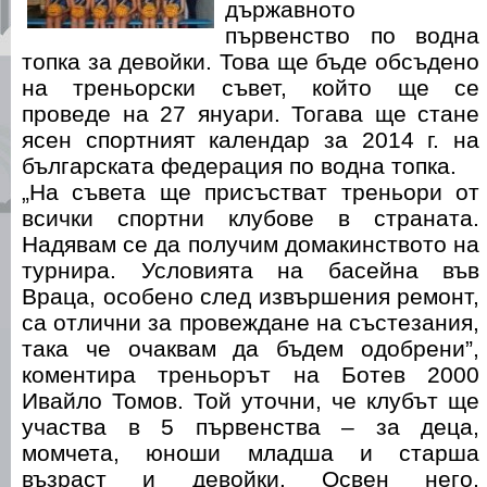
държавното
първенство по водна
топка за девойки. Това ще бъде обсъдено
на треньорски съвет, който ще се
проведе на 27 януари. Тогава ще стане
ясен спортният календар за 2014 г. на
българската федерация по водна топка.
„На съвета ще присъстват треньори от
всички спортни клубове в страната.
Надявам се да получим домакинството на
турнира. Условията на басейна във
Враца, особено след извършения ремонт,
са отлични за провеждане на състезания,
така че очаквам да бъдем одобрени”,
коментира треньорът на Ботев 2000
Ивайло Томов. Той уточни, че клубът ще
участва в 5 първенства – за деца,
момчета, юноши младша и старша
възраст и девойки. Освен него,