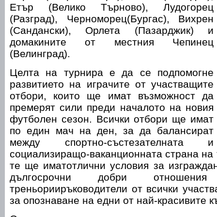
Етър (Велико Търново), Лудогорец
(Разград), Черноморец(Бургас), Вихрен
(Сандански), Орлета (Пазарджик) и
домакините от местния Чепинец
(Велинград).
Целта на турнира е да се подпомогне
развитието на играчите от участващите
отбори, които ще имат възможност да
премерят сили преди началото на новия
футболен сезон. Всички отбори ще имат
по един мач на ден, за да балансират
между спортно-състезателната и
социализиращо-ваканционната страна на 
те ще иматотлични условия за изгражда
дългосрочни добри отношени
треньорииръководители от всички участ
за опознаване на едни от най-красивите к