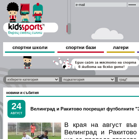
спортни школи
спортни бази
лагери
новини и събития
24
Велинград и Ракитово посрещат футболните "
АВГУСТ
В края на август във
Велинград и Ракитово