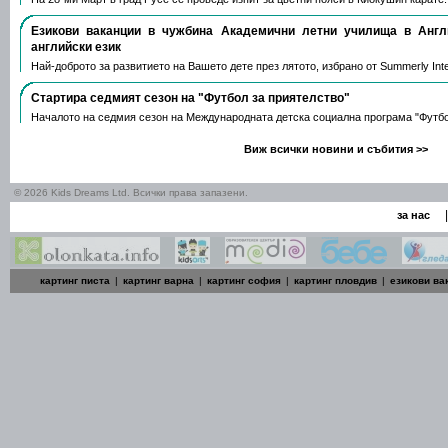
Езикови ваканции​ в чужбина Академични летни училища в Анг
английски език
Най-доброто за развитието на Вашето дете през лятото, избрано от Summerly Inte
Стартира седмият сезон на "Футбол за приятелство"
Началото на седмия сезон на Международната детска социална програма "Футб
Виж всички новини и събития >>
© 2026 Kids Dreams Ltd. Всички права запазени.
|
за нас
картинг писта
|
картинг варна
|
картинг софия
|
картинг пловдив
|
езикови ва