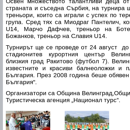
Освен множеството талантливи деца от
страната и съседна Сърбия, на турнира 
треньори, които са играли с успех по те
група. Сред тях са Миодраг Пантелич, к
U14, Марчо Дафчев, треньор на Бот
Божанков, треньор на Славия U14.
Турнирът ще се проведе от 24 август до 
стадионитев курортния център Велин
близкия град Ракитово (футбол 7). Велин
известните и красиви балнеоложки и п
България. През 2008 година беше обявен
България".
Организатори са Община Велинград,Общи
Туристическа агенция „Национал турс”.