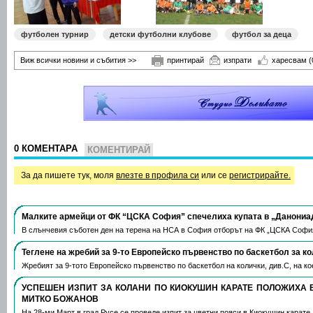
футболен турнир
детски футболни клубове
футбол за деца
Виж всички новини и събития >>
принтирай
изпрати
харесвам
(
0 КОМЕНТАРА
КОМЕНТИРАЙ
За да пишете тук, моля
влезте в профила си
или се
регистрирайте.
Малките армейци от ФК “ЦСКА София” спечелиха купата в „Данониа
В слънчевия съботен ден на терена на НСА в София отборът на ФК „ЦСКА Софи
Теглене на жребий за 9-то Европейско първенство по баскетбол за к
Жребият за 9-тото Европейско първенство по баскетбол на колички, див.С, на 
УСПЕШЕН ИЗПИТ ЗА КОЛАНИ ПО КИОКУШИН КАРАТЕ ПОЛОЖИХА 
МИТКО БОЖАНОВ
На 28-ми Март в град Русе се проведе изпит за цветни пояси в Киокушин карате