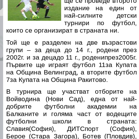
ще се проведе второто
издание на един от
най-силните детски
турнири по футбол,
които се организират в страната ни.
Той ще е разделен на две възрастови
групи – за деца до 14 г., родени през
2002г. и за децадо 11 г., роденипрез2005г.
Първите ще играят футбол 11за Купата
на Община Велинград, а вторите футбол
7за Купата на Община Ракитово.
В турнира ще участват отборите на
Войводина (Нови Сад), една от най-
добрите футболни академии на
Балканите и голяма част от водещите
футболни школи в страната:
Славия(София), ДИТСпорт (София),
Берое (Стара Загора), Ботев (Пловдив),