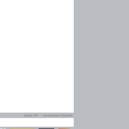
design DO
development TaraSoft