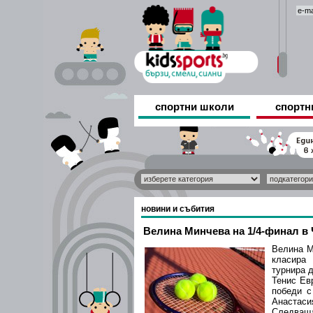
спортни школи
спортн
новини и събития
Велина Минчева на 1/4-финал в
Велина М
класира
турнира д
Тенис Ев
победи с
Анастаси
Следва