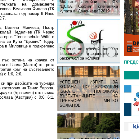
Малките армейци от ФК
вителката на домакините
“ЦСКА София” спечелиха
скова. Велизара Филева (ТК
купата в „Данониада” 2019
ставената под номер 8 Инес
5:7.
, Велина Минчева, Пьотр
иколай Неделчев (ТК Черно
ер в "Tennisschule Willi" в
ана за Купа "Дейвис" Тодор
ира в Миловице е подкрепено
Теглене на жребий за 9-то
Европейско първенство по
баскетбол за колички
 пък остана на крачка от
ПРЕД
ни в Паола (Малта) от трета
третия кръг на състезанието
 с 1:6, 2:6.
УСПЕШЕН ИЗПИТ ЗА
си при двойките на турнира
КОЛАНИ ПО КИОКУШИН
а категория на Тенис Европа.
КАРАТЕ ПОЛОЖИХА
Араухо (Бразилия) отстъпиха
ВЪЗПИТАНИЦИТЕ НА
слава (Австрия) с 0:6, 6:1,
ТРЕНЬОРА МИТКО
БОЖАНОВ
Езикови ваканции​ в чужбина