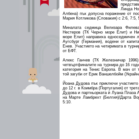
предста
Линда Но
Албена) пък допусна поражение от по
Мария Котликова (Словакия) с 2:6, 7:5, 
Миналата седмица Велизара Филева
Нестеров (ТК Черно море Елит) и Н
море Елит) направиха едноседмичен лаг
Аугсбург (Германия), водени от капит
Енев. Участието на четиримата в турн
от БФТ.
Алекс Ганчев (ТК Железничар 1996)
четвъртфиналите на турнира до 16 годи
категория на Тенис Европа. В мач от 
той загуби от Ерик Ваншелбойм (Украйна)
Йоана Дудова пък приключи участието 
до 12 г. в Коимбра (Португалия) от трет
Дудова и партньорката ѝ Луана Плаза 
на Марте Ламбрехт (Белгия)/Дарта Вор
5:10.