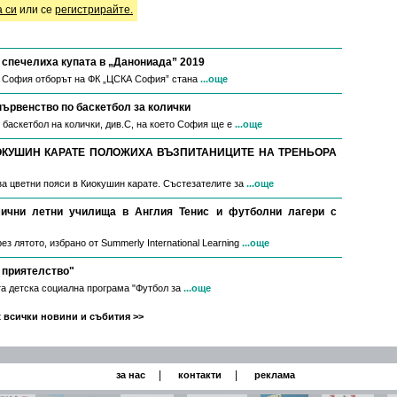
а си
или се
регистрирайте.
спечелиха купата в „Данониада” 2019
в София отборът на ФК „ЦСКА София” стана
...още
първенство по баскетбол за колички
 баскетбол на колички, див.С, на което София ще е
...още
ОКУШИН КАРАТЕ ПОЛОЖИХА ВЪЗПИТАНИЦИТЕ НА ТРЕНЬОРА
за цветни пояси в Киокушин карате. Състезателите за
...още
мични летни училища в Англия Тенис и футболни лагери с
з лятото, избрано от Summerly International Learning
...още
 приятелство"
а детска социална програма "Футбол за
...още
 всички новини и събития >>
|
|
за нас
контакти
реклама