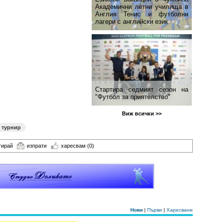
Академични летни училища в
Англия Тенис и футболни
лагери с английски език
Стартира седмият сезон на
"Футбол за приятелство"
Виж всички >>
 турнир
тирай
изпрати
харесвам
(0)
Нови
|
Първи
|
Харесвани