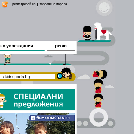
регистрирай се
|
забравена парола
а с увреждания
ревю