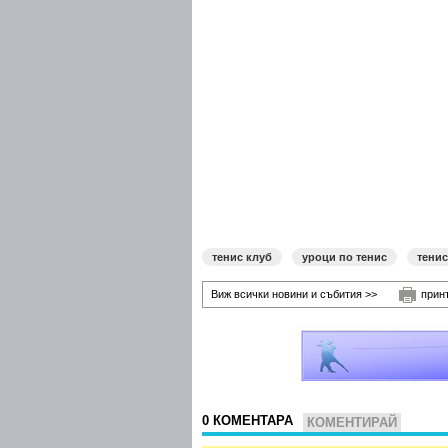
тенис клуб
уроци по тенис
тенис
Виж всички новини и събития >>
прин
0 КОМЕНТАРА
КОМЕНТИРАЙ