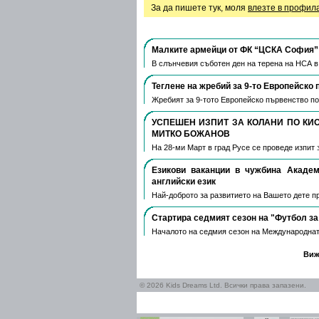
За да пишете тук, моля
влезте в профил
Малките армейци от ФК “ЦСКА София” 
В слънчевия съботен ден на терена на НСА 
Теглене на жребий за 9-то Европейско 
Жребият за 9-тото Европейско първенство по
УСПЕШЕН ИЗПИТ ЗА КОЛАНИ ПО КИ
МИТКО БОЖАНОВ
На 28-ми Март в град Русе се проведе изпит 
Езикови ваканции​ в чужбина Акаде
английски език
Най-доброто за развитието на Вашето дете пре
Стартира седмият сезон на "Футбол за
Началото на седмия сезон на Международнат
Виж
© 2026 Kids Dreams Ltd. Всички права запазени.