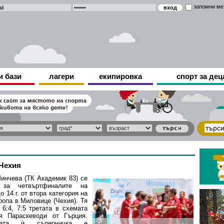
запомни ме
и бази
лагери
екипировка
спорт за дец
 Чехия
инчева (ТК Академик 83) се
 за четвъртфиналите на
о 14 г. от втора категория на
ропа в Миловице (Чехия). Тя
 6:4, 7:5 третата в схемата
я Параскеводи от Гърция.
щата ѝ съперничка е