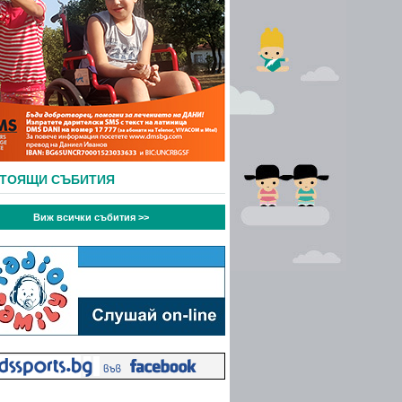
СТОЯЩИ СЪБИТИЯ
Виж всички събития >>