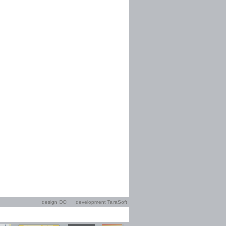
design DO
development TaraSoft