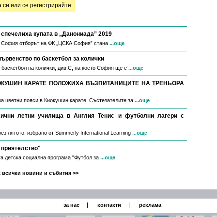
а си
или се
регистрирайте.
спечелиха купата в „Данониада” 2019
в София отборът на ФК „ЦСКА София” стана
...още
първенство по баскетбол за колички
 баскетбол на колички, див.С, на което София ще е
...още
ОКУШИН КАРАТЕ ПОЛОЖИХА ВЪЗПИТАНИЦИТЕ НА ТРЕНЬОРА
за цветни пояси в Киокушин карате. Състезателите за
...още
мични летни училища в Англия Тенис и футболни лагери с
з лятото, избрано от Summerly International Learning
...още
 приятелство"
а детска социална програма "Футбол за
...още
 всички новини и събития >>
|
|
за нас
контакти
реклама