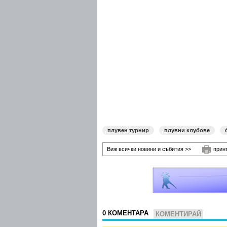
плувен турнир
плувни клубове
Виж всички новини и събития >>
прин
0 КОМЕНТАРА
КОМЕНТИРАЙ