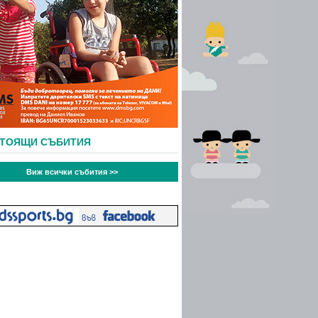
СТОЯЩИ СЪБИТИЯ
Виж всички събития >>