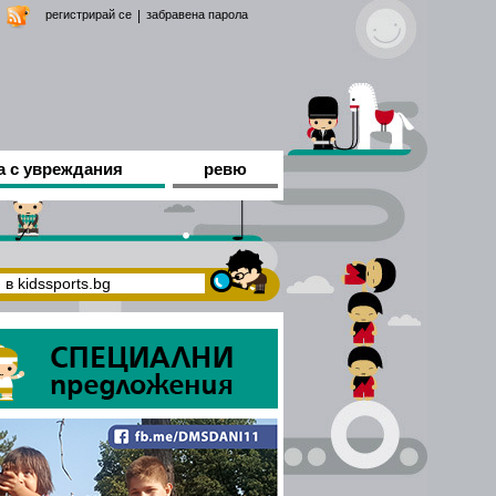
регистрирай се
|
забравена парола
а с увреждания
ревю