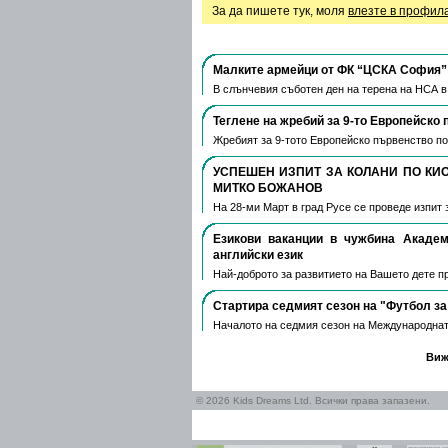
За да пишете тук, моля
влезте в профил
Малките армейци от ФК “ЦСКА София” 
В слънчевия съботен ден на терена на НСА 
Теглене на жребий за 9-то Европейско 
Жребият за 9-тото Европейско първенство по
УСПЕШЕН ИЗПИТ ЗА КОЛАНИ ПО КИ
МИТКО БОЖАНОВ
На 28-ми Март в град Русе се проведе изпит 
Езикови ваканции​ в чужбина Акаде
английски език
Най-доброто за развитието на Вашето дете пре
Стартира седмият сезон на "Футбол за
Началото на седмия сезон на Международнат
Виж
© 2026 Kids Dreams Ltd. Всички права запазени.