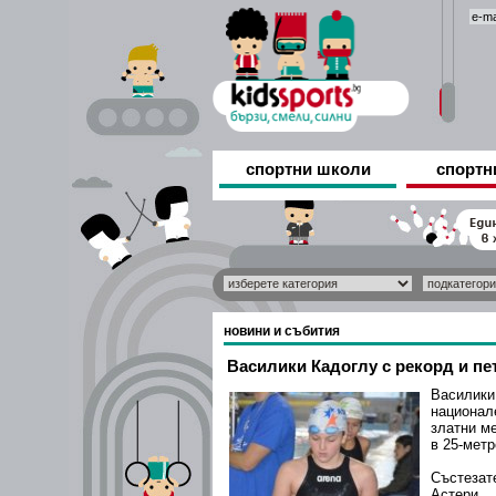
спортни школи
спортн
новини и събития
Василики Кадоглу с рекорд и пет
Васили
национа
златни м
в 25-метр
Състеза
Астери