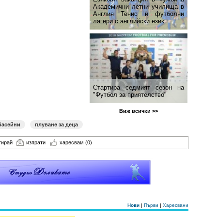
Академични летни училища в
Англия Тенис и футболни
лагери с английски език
Стартира седмият сезон на
"Футбол за приятелство"
Виж всички >>
басейни
плуване за деца
тирай
изпрати
харесвам
(0)
Нови
|
Първи
|
Харесвани