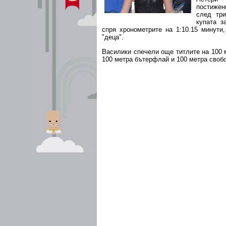
постижен
след тр
купата з
спря хронометрите на 1:10.15 минути,
"деца".
Василики спечели още титлите на 100 м
100 метра бътерфлай и 100 метра своб