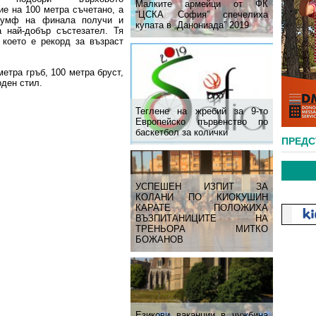
Малките армейци от ФК
ие на 100 метра съчетано, а
“ЦСКА София” спечелиха
иумф на финала получи и
купата в „Данониада” 2019
а най-добър състезател. Тя
 което е рекорд за възраст
етра гръб, 100 метра бруст,
оден стил.
Теглене на жребий за 9-то
Европейско първенство по
баскетбол за колички
ПРЕД
УСПЕШЕН ИЗПИТ ЗА
КОЛАНИ ПО КИОКУШИН
КАРАТЕ ПОЛОЖИХА
ВЪЗПИТАНИЦИТЕ НА
ТРЕНЬОРА МИТКО
БОЖАНОВ
Езикови ваканции​ в чужбина