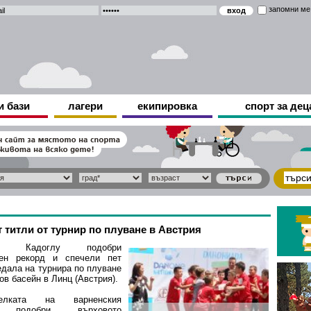
запомни ме
и бази
лагери
екипировка
спорт за дец
 титли от турнир по плуване в Австрия
ки Кадоглу подобри
лен рекорд и спечели пет
едала на турнира по плуване
ов басейн в Линц (Австрия).
телката на варненския
 подобри върховото