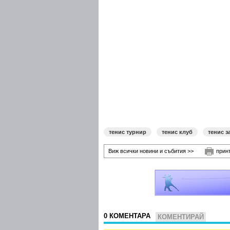
тенис турнир
тенис клуб
тенис з
Виж всички новини и събития >>
прин
0 КОМЕНТАРА
КОМЕНТИРАЙ