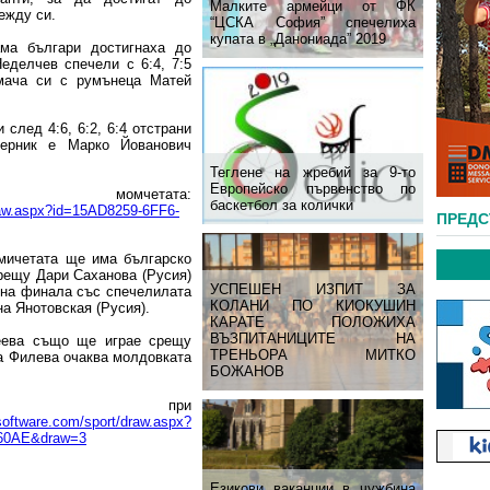
Малките армейци от ФК
ежду си.
“ЦСКА София” спечелиха
купата в „Данониада” 2019
ма българи достигнаха до
еделчев спечели с 6:4, 7:5
мача си с румънеца Матей
след 4:6, 6:2, 6:4 отстрани
ерник е Марко Йованович
Теглене на жребий за 9-то
Европейско първенство по
омчетата:
баскетбол за колички
draw.aspx?id=15AD8259-6FF6-
ПРЕД
мичетата ще има българско
рещу Дари Саханова (Русия)
УСПЕШЕН ИЗПИТ ЗА
 на финала със спечелилата
КОЛАНИ ПО КИОКУШИН
а Янотовская (Русия).
КАРАТЕ ПОЛОЖИХА
ВЪЗПИТАНИЦИТЕ НА
еева също ще играе срещу
ТРЕНЬОРА МИТКО
а Филева очаква молдовката
БОЖАНОВ
 при
tsoftware.com/sport/draw.aspx?
360AE&draw=3
Езикови ваканции​ в чужбина