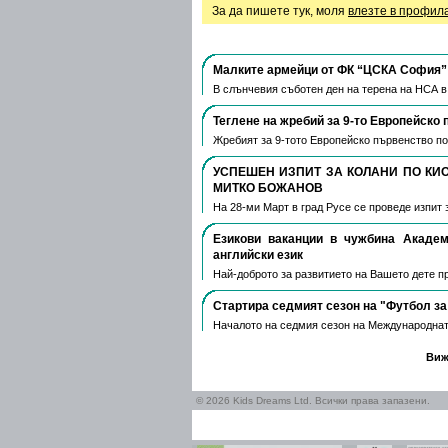
За да пишете тук, моля
влезте в профил
Малките армейци от ФК “ЦСКА София” 
В слънчевия съботен ден на терена на НСА 
Теглене на жребий за 9-то Европейско 
Жребият за 9-тото Европейско първенство по
УСПЕШЕН ИЗПИТ ЗА КОЛАНИ ПО КИ
МИТКО БОЖАНОВ
На 28-ми Март в град Русе се проведе изпит 
Езикови ваканции​ в чужбина Акаде
английски език
Най-доброто за развитието на Вашето дете пре
Стартира седмият сезон на "Футбол за
Началото на седмия сезон на Международнат
Виж
© 2026 Kids Dreams Ltd. Всички права запазени.