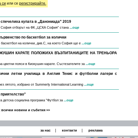
а си
или се
регистрирайте.
спечелиха купата в „Данониада” 2019
в София отборът на ФК „ЦСКА София” стана
...още
първенство по баскетбол за колички
 баскетбол на колички, див.С, на което София ще е
...още
ОКУШИН КАРАТЕ ПОЛОЖИХА ВЪЗПИТАНИЦИТЕ НА ТРЕНЬОРА
за цветни пояси в Киокушин карате. Състезателите за
...още
мични летни училища в Англия Тенис и футболни лагери с
з лятото, избрано от Summerly International Learning
...още
 приятелство"
а детска социална програма "Футбол за
...още
 всички новини и събития >>
|
|
за нас
контакти
реклама