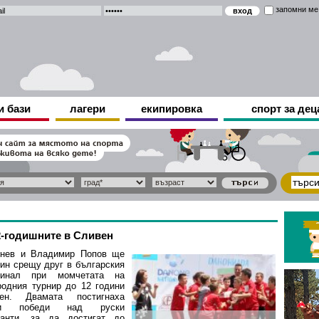
запомни ме
и бази
лагери
екипировка
спорт за дец
-годишните в Сливен
инев и Владимир Попов ще
дин срещу друг в българския
финал при момчетата на
одния турнир до 12 години
н. Двамата постигнаха
ови победи над руски
канти, за да достигат до