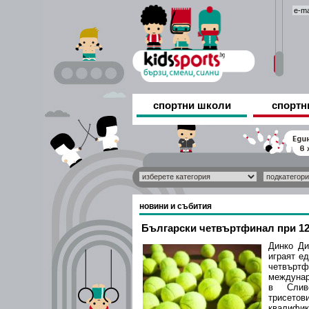
спортни школи
спортн
новини и събития
Български четвъртфинал при 12
Динко Д
играят е
четвърт
междунар
в Сливе
трисет
квалифи