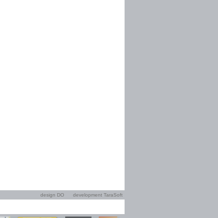
design DO
development TaraSoft