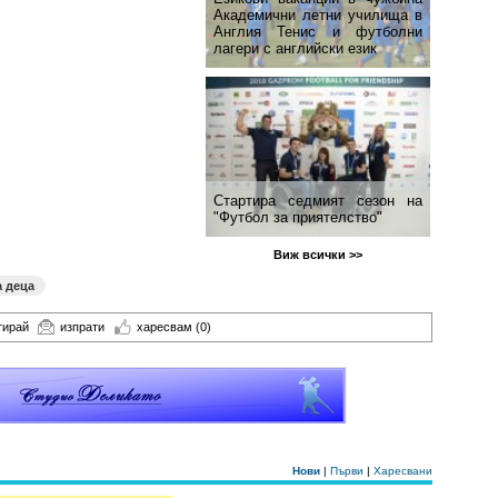
Академични летни училища в
Англия Тенис и футболни
лагери с английски език
Стартира седмият сезон на
"Футбол за приятелство"
Виж всички >>
а деца
тирай
изпрати
харесвам
(0)
Нови
|
Първи
|
Харесвани