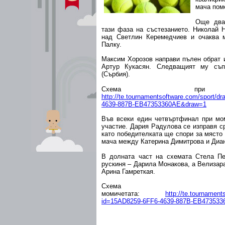
мача пом
Още два
тази фаза на състезанието. Николай Н
над Светлин Керемедчиев и очаква 
Палку.
Максим Хорозов направи пълен обрат и 
Артур Кукасян. Следващият му съп
(Сърбия).
Схема при м
http://te.tournamentsoftware.com/sport/
4639-887B-EB47353360AE&draw=1
Във всеки един четвъртфинал при мо
участие. Дария Радулова се изправя с
като победителката ще спори за място
мача между Катерина Димитрова и Диан
В долната част на схемата Стела П
рускиня – Дарила Монакова, а Велизар
Арина Гамреткая.
Схема
момичетата:
http://te.tournamen
id=15AD8259-6FF6-4639-887B-EB47353