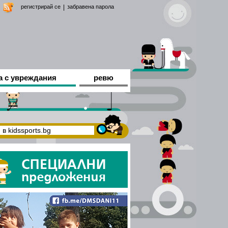
регистрирай се
|
забравена парола
а с увреждания
ревю