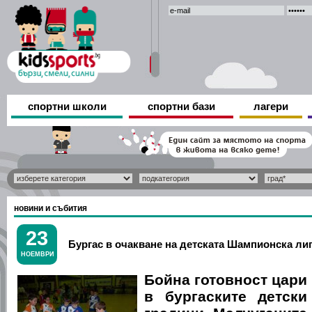
спортни школи
спортни бази
лагери
новини и събития
23
Бургас в очакване на детската Шампионска ли
НОЕМВРИ
Бойна готовност цари
в бургаските детски