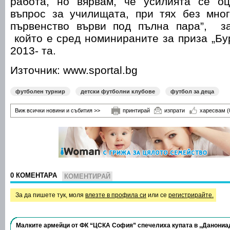
работа, но вярвам, че усилията се оц
въпрос за училищата, при тях без мно
първенство върви под пълна пара”, з
който е сред номинираните за приза „Бур
2013- та.
Източник: www.sportal.bg
футболен турнир
детски футболни клубове
футбол за деца
Виж всички новини и събития >>
принтирай
изпрати
харесвам
(
0 КОМЕНТАРА
КОМЕНТИРАЙ
За да пишете тук, моля
влезте в профила си
или се
регистрирайте.
Малките армейци от ФК “ЦСКА София” спечелиха купата в „Данониа