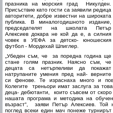
празника на морския град Никулден.
Присъствие като гости са заявили редица
авторитети, добре известни на широката
публика. В миналогодишното издание,
председателят на школата Петър
Алексиев докара не кой да е, а силния
човек в УЕФА за детско- юношеския
футбол - Мордехай Шпиглер.
„Убеден съм, че за поредна година ще
стане голям празник. Наясно съм, че
децата са нетърпеливи да покажат
натрупаните умения пред най- верните
си фенове. Те израснаха много и пов
Колегите треньори имат заслуга за тов
деца- дебютанти, които съвсем от скоро
нашата програма и методика на обуче
възраст”, заяви Петър Алексиев. Той 
поглед всеки един мач понеже турниръ