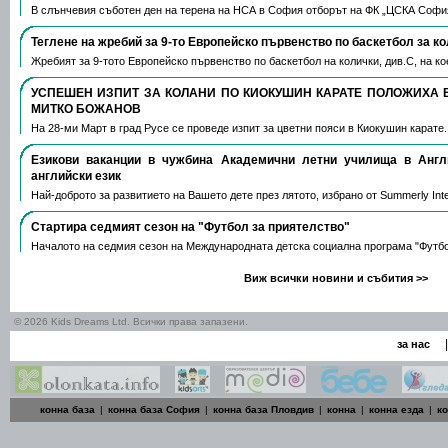
В слънчевия съботен ден на терена на НСА в София отборът на ФК „ЦСКА Софи
Теглене на жребий за 9-то Европейско първенство по баскетбол за к
Жребият за 9-тото Европейско първенство по баскетбол на колички, див.С, на 
УСПЕШЕН ИЗПИТ ЗА КОЛАНИ ПО КИОКУШИН КАРАТЕ ПОЛОЖИХА 
МИТКО БОЖАНОВ
На 28-ми Март в град Русе се проведе изпит за цветни пояси в Киокушин карате
Езикови ваканции​ в чужбина Академични летни училища в Анг
английски език
Най-доброто за развитието на Вашето дете през лятото, избрано от Summerly Inte
Стартира седмият сезон на "Футбол за приятелство"
Началото на седмия сезон на Международната детска социална програма "Футб
Виж всички новини и събития >>
© 2026 Kids Dreams Ltd. Всички права запазени.
|
за нас
конна база
|
конна база София
|
конна база Пловдив
|
конна
|
конна езда
|
к