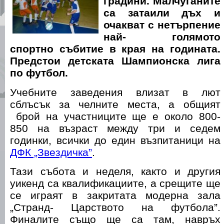
градини. Малчуганите
са затаили дъх и
очакват с нетърпение
най- голямото
спортно събитие в края на годината.
Предстои детската Шампионска лига
по футбол.
Учебните заведения влизат в лют
сблъсък за челните места, а общият
брой на участниците ще е около 800-
850 на възраст между три и седем
годинки, всички до един възпитаници на
ДФК „Звездичка”
.
Тази събота и неделя, както и другия
уикенд са квалификациите, а срещите ще
се играят в закритата модерна зала
„Странд- Царството на футбола”.
Финалите също ще са там, навръх