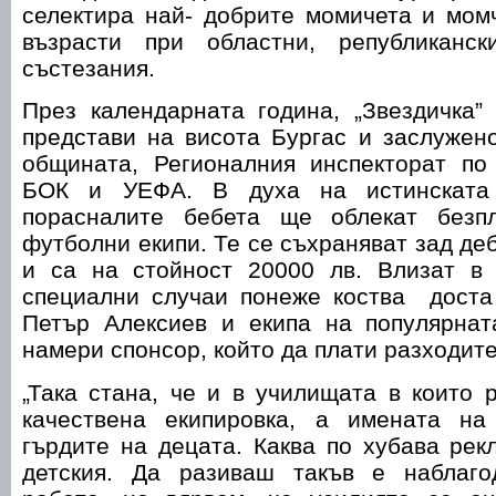
селектира най- добрите момичета и мом
възрасти при областни, републиканс
състезания.
През календарната година, „Звездичка”
представи на висота Бургас и заслужен
общината, Регионалния инспекторат по
БОК и УЕФА. В духа на истинската 
порасналите бебета ще облекат безпл
футболни екипи. Те се съхраняват зад де
и са на стойност 20000 лв. Влизат в
специални случаи понеже коства доста
Петър Алексиев и екипа на популярнат
намери спонсор, който да плати разходите
„Така стана, че и в училищата в които 
качествена екипировка, а имената на
гърдите на децата. Каква по хубава рек
детския. Да разиваш такъв е наблаго