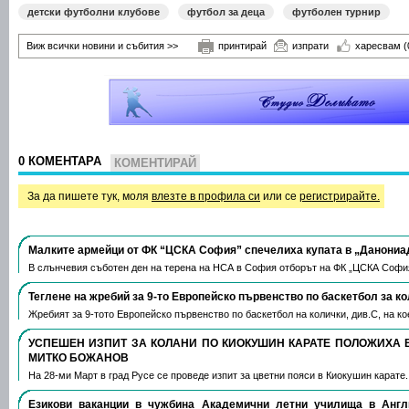
детски футболни клубове
футбол за деца
футболен турнир
Виж всички новини и събития >>
принтирай
изпрати
харесвам
(
0 КОМЕНТАРА
КОМЕНТИРАЙ
За да пишете тук, моля
влезте в профила си
или се
регистрирайте.
Малките армейци от ФК “ЦСКА София” спечелиха купата в „Данониа
В слънчевия съботен ден на терена на НСА в София отборът на ФК „ЦСКА Софи
Теглене на жребий за 9-то Европейско първенство по баскетбол за к
Жребият за 9-тото Европейско първенство по баскетбол на колички, див.С, на 
УСПЕШЕН ИЗПИТ ЗА КОЛАНИ ПО КИОКУШИН КАРАТЕ ПОЛОЖИХА 
МИТКО БОЖАНОВ
На 28-ми Март в град Русе се проведе изпит за цветни пояси в Киокушин карате
Езикови ваканции​ в чужбина Академични летни училища в Анг