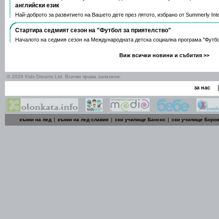
английски език
Най-доброто за развитието на Вашето дете през лятото, избрано от Summerly Inte
Стартира седмият сезон на "Футбол за приятелство"
Началото на седмия сезон на Международната детска социална програма "Футб
Виж всички новини и събития >>
© 2026 Kids Dreams Ltd. Всички права запазени.
|
за нас
кънки на лед
|
кънки на лед славия
|
ски училище Банско
|
ски училище Боро