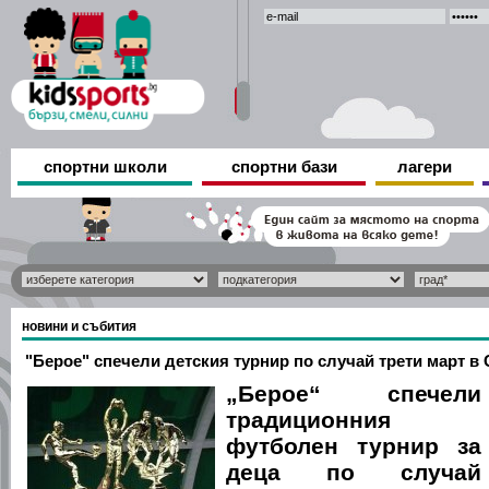
спортни школи
спортни бази
лагери
новини и събития
"Берое" спечели детския турнир по случай трети март в 
„Берое“ спечели
традиционния
футболен турнир за
деца по случай