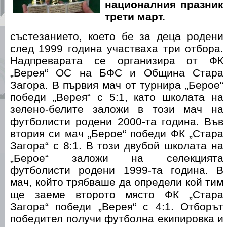
националния празник
трети март.
състезанието, което бе за деца родени
след 1999 година участваха три отбора.
Надпреварата се организира от ФК
„Верея“ ОС на БФС и Община Стара
Загора. В първия мач от турнира „Берое“
победи „Верея“ с 5:1, като школата на
зелено-белите заложи в този мач на
футболисти родени 2000-та година. Във
втория си мач „Берое“ победи ФК „Стара
Загора“ с 8:1. В този двубой школата на
„Берое“ заложи на селекцията
футболисти родени 1999-та година. В
мач, който трябваше да определи кой тим
ще заеме второто място ФК „Стара
Загора“ победи „Верея“ с 4:1. Отборът
победител получи футболна екипировка и