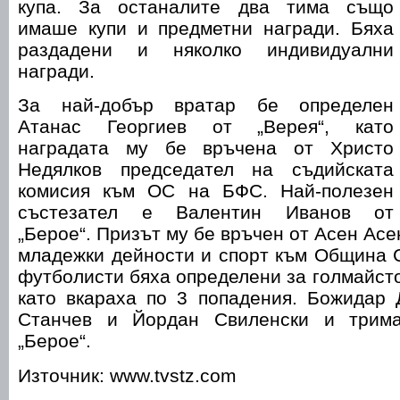
купа. За останалите два тима също
имаше купи и предметни награди. Бяха
раздадени и няколко индивидуални
награди.
За най-добър вратар бе определен
Атанас Георгиев от „Верея“, като
наградата му бе връчена от Христо
Недялков председател на съдийската
комисия към ОС на БФС. Най-полезен
състезател е Валентин Иванов от
„Берое“. Призът му бе връчен от Асен Асе
младежки дейности и спорт към Община 
футболисти бяха определени за голмайсто
като вкараха по 3 попадения. Божидар 
Станчев и Йордан Свиленски и трим
„Берое“.
Източник: www.tvstz.com