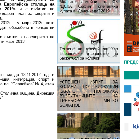
Малките армейци от ФК
за
Европейска столица на
“ЦСКА София” спечелиха
а 2019г.
и е събитие по
купата в „Данониада” 2019
ендарен план за спортни и
а.
012г. – м. март 2013г., като
дат обособени в конкретни
е състои в навечерието на
ти март 2013г.
Теглене на жребий за 9-то
Европейско първенство по
баскетбол за колички
ПРЕД
н вид до 13.11.2012 год. в
нция, интеграция, спорт и
УСПЕШЕН ИЗПИТ ЗА
ка пл. “Славейков” № 4, етаж
КОЛАНИ ПО КИОКУШИН
КАРАТЕ ПОЛОЖИХА
Столична община, Дирекция
ВЪЗПИТАНИЦИТЕ НА
м”.
ТРЕНЬОРА МИТКО
БОЖАНОВ
Езикови ваканции​ в чужбина