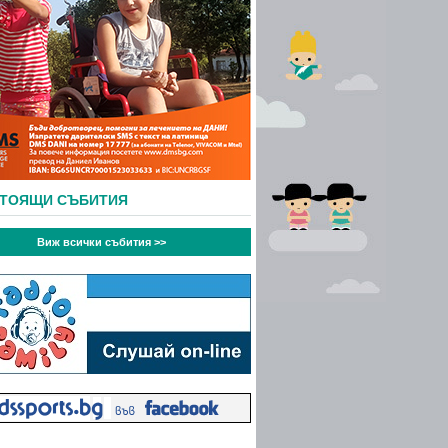
СТОЯЩИ СЪБИТИЯ
Виж всички събития >>