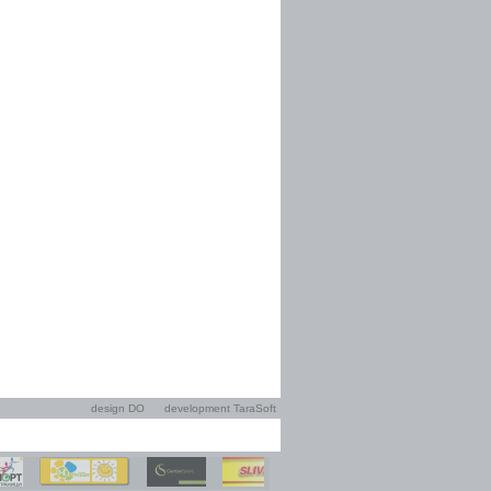
design DO
development TaraSoft