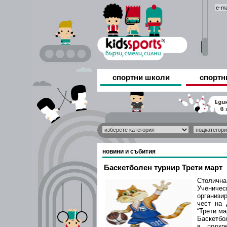
спортни школи
спортн
новини и събития
Баскетболен турнир Трети март
Столична
Ученич
организ
чест на 
“Трети ма
Баскетбо
в подкр