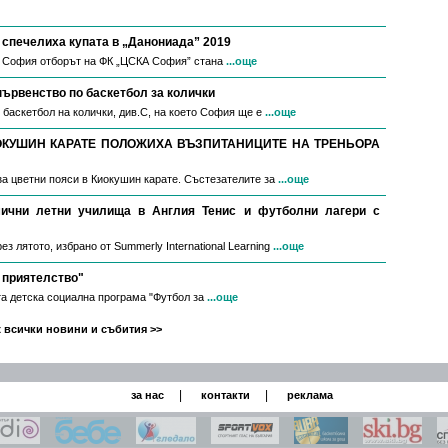
спечелиха купата в „Данониада” 2019
в София отборът на ФК „ЦСКА София” стана
...още
първенство по баскетбол за колички
 баскетбол на колички, див.С, на което София ще е
...още
ОКУШИН КАРАТЕ ПОЛОЖИХА ВЪЗПИТАНИЦИТЕ НА ТРЕНЬОРА
за цветни пояси в Киокушин карате. Състезателите за
...още
мични летни училища в Англия Тенис и футболни лагери с
з лятото, избрано от Summerly International Learning
...още
 приятелство"
а детска социална програма "Футбол за
...още
 всички новини и събития >>
|
|
за нас
контакти
реклама