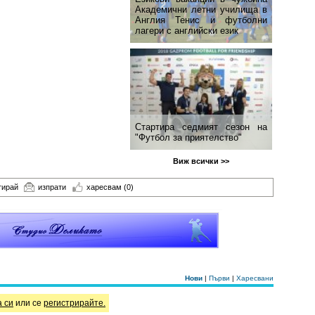
Академични летни училища в
Англия Тенис и футболни
лагери с английски език
Стартира седмият сезон на
"Футбол за приятелство"
Виж всички >>
тирай
изпрати
харесвам
(0)
Нови
|
Първи
|
Харесвани
а си
или се
регистрирайте.