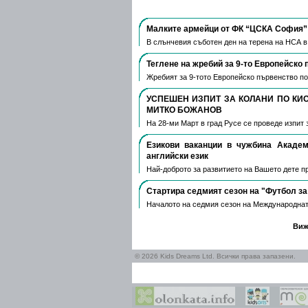
Малките армейци от ФК “ЦСКА София” 
В слънчевия съботен ден на терена на НСА 
Теглене на жребий за 9-то Европейско 
Жребият за 9-тото Европейско първенство по
УСПЕШЕН ИЗПИТ ЗА КОЛАНИ ПО КИ
МИТКО БОЖАНОВ
На 28-ми Март в град Русе се проведе изпит 
Езикови ваканции​ в чужбина Акаде
английски език
Най-доброто за развитието на Вашето дете пре
Стартира седмият сезон на "Футбол за
Началото на седмия сезон на Международнат
Виж
© 2026 Kids Dreams Ltd. Всички права запазени.