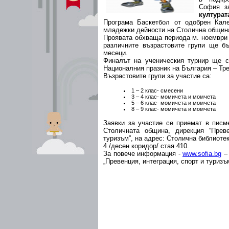
София 
културат
Програма Баскетбол от одобрен Кал
младежки дейности на Столична общин
Проявата обхваща периода м. ноември 2
различните възрастовите групи ще бъ
месеци.
Финалът на ученическия турнир ще с
Националния празник на България – Тре
Възрастовите групи за участие са:
1 – 2 клас- смесени
3 – 4 клас- момичета и момчета
5 – 6 клас- момичета и момчета
8 – 9 клас- момичета и момчета
Заявки за участие се приемат в писме
Столичната община, дирекция “Преве
туризъм”, на адрес: Столична библиоте
4 /десен коридор/ стая 410.
За повече информация -
www.sofia.bg
– 
„Превенция, интеграция, спорт и туризъ