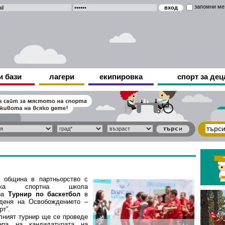
запомни ме
и бази
лагери
екипировка
спорт за дец
 община в партньорство с
еска спортна школа
ира
Турнир по баскетбол
в
деня на Освобождението –
рт”.
лният турнир ще се проведе
епа на кандидатурата на