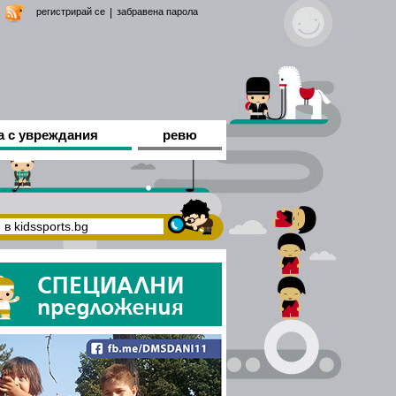
регистрирай се
|
забравена парола
а с увреждания
ревю