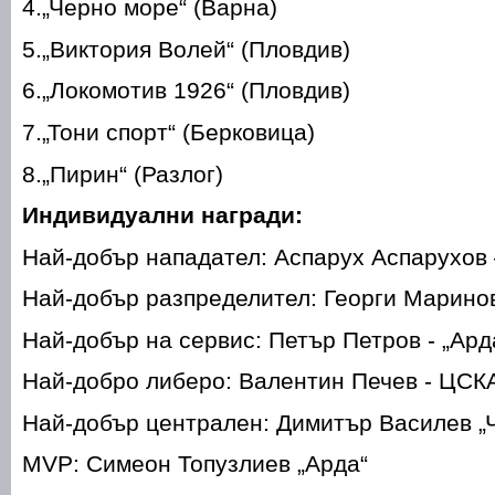
4.„Черно море“ (Варна)
5.„Виктория Волей“ (Пловдив)
6.„Локомотив 1926“ (Пловдив)
7.„Тони спорт“ (Берковица)
8.„Пирин“ (Разлог)
Индивидуални награди:
Най-добър нападател: Аспарух Аспарухов 
Най-добър разпределител: Георги Марино
Най-добър на сервис: Петър Петров - „Ард
Най-добро либеро: Валентин Печев - ЦСК
Най-добър централен: Димитър Василев „
MVP
: Симеон Топузлиев „Арда“