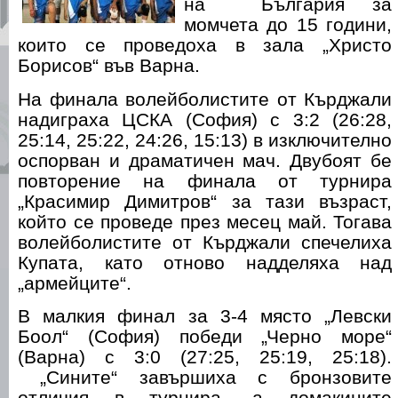
на България за
момчета до 15 години,
които се проведоха в зала „Христо
Борисов“ във Варна.
На финала волейболистите от Кърджали
надиграха ЦСКА (София) с 3:2 (26:28,
25:14, 25:22, 24:26, 15:13) в изключително
оспорван и драматичен мач. Двубоят бе
повторение на финала от турнира
„Красимир Димитров“ за тази възраст,
който се проведе през месец май. Тогава
волейболистите от Кърджали спечелиха
Купата, като отново надделяха над
„армейците“.
В малкия финал за 3-4 място „Левски
Боол“ (София) победи „Черно море“
(Варна) с 3:0 (27:25, 25:19, 25:18).
„Сините“ завършиха с бронзовите
отличия в турнира, а домакините