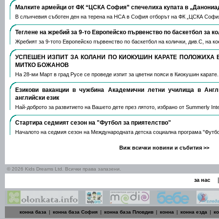
Малките армейци от ФК “ЦСКА София” спечелиха купата в „Данониа
В слънчевия съботен ден на терена на НСА в София отборът на ФК „ЦСКА Софи
Теглене на жребий за 9-то Европейско първенство по баскетбол за к
Жребият за 9-тото Европейско първенство по баскетбол на колички, див.С, на 
УСПЕШЕН ИЗПИТ ЗА КОЛАНИ ПО КИОКУШИН КАРАТЕ ПОЛОЖИХА 
МИТКО БОЖАНОВ
На 28-ми Март в град Русе се проведе изпит за цветни пояси в Киокушин карате
Езикови ваканции​ в чужбина Академични летни училища в Анг
английски език
Най-доброто за развитието на Вашето дете през лятото, избрано от Summerly Inte
Стартира седмият сезон на "Футбол за приятелство"
Началото на седмия сезон на Международната детска социална програма "Футб
Виж всички новини и събития >>
© 2026 Kids Dreams Ltd. Всички права запазени.
|
за нас
конна база
|
конна база София
|
конна база Пловдив
|
конна
|
конна езда
|
к