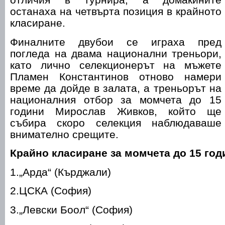
останаха на четвърта позиция в крайното
класиране.
Финалните двубои се играха пред
погледа на двама национални треньори,
като лично селекционерът на мъжете
Пламен Константинов отново намери
време да дойде в залата, а треньорът на
националния отбор за момчета до 15
години Мирослав Живков, който ще
събира скоро селекция наблюдаваше
внимателно срещите.
Крайно класиране за момчета до 15 год
1.„Арда“ (Кърджали)
2.ЦСКА (София)
3.„Левски Боол“ (София)