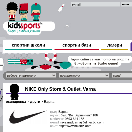
спортни школи
спортни бази
лагери
NIKE Only Store & Outlet, Varna
екипировка
>
други
>
Варна
град:
Варна
адрес:
бул. “Вл. Варненчик” 186
мобилен:
0893 644 155
е-mail:
nike.mallvarna@elmecbg.com
сайт:
http://www.nikebiz.com