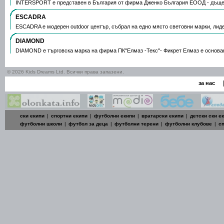
INTERSPORT е представен в България от фирма Дженко България ЕООД - дъще
ESCADRA
ESCADRA е модерен outdoor център, събрал на едно място световни марки, лид
DIAMOND
DIAMOND е търговска марка на фирма ПК"Елмаз -Текс"- Фикрет Елмаз е основа
© 2026 Kids Dreams Ltd. Всички права запазени.
|
за нас
ски екипи
|
спортни екипи
|
футболни екипи
|
вратарски екипи
|
детски ски е
футболни школи
|
футбол за деца
|
футболни терени
|
футболни клубове
|
с