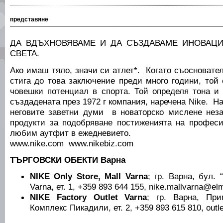
представяне
ДА ВДЪХНОВЯВАМЕ И ДА СЪЗДАВАМЕ ИНОВАЦИ
СВЕТА.
Ако имаш тяло, значи си атлет*. Когато съосновате
стига до това заключение преди много години, той
човешки потенциал в спорта. Той определя тона и 
създадената през 1972 г компания, наречена Nike. Н
неговите заветни думи в новаторско мислене нез
продукти за подобряване постиженията на профес
любим аутфит в ежедневието.
www.nike.com www.nikebiz.com
ТЪРГОВСКИ ОБЕКТИ Варна
NIKE Only Store, Mall Varna
; гр. Варна, бул. 
Varna, ет. 1, +359 893 644 155, nike.mallvarna@e
NIKE Factory Outlet Varna
; гр. Варна, При
Комплекс Пикадили, ет. 2, +359 893 615 810, out