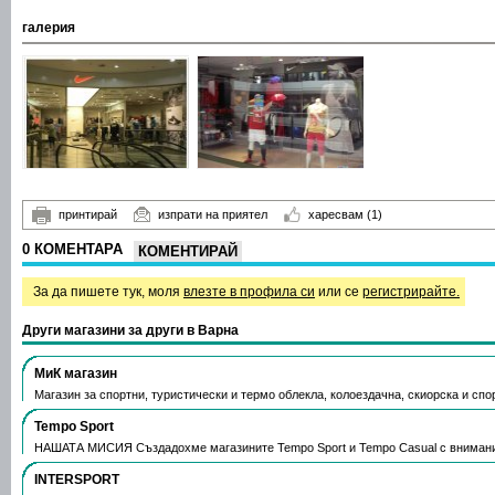
галерия
принтирай
изпрати на приятел
харесвам
(1)
0 КОМЕНТАРА
КОМЕНТИРАЙ
За да пишете тук, моля
влезте в профила си
или се
регистрирайте.
Други магазини за други в Варна
МиК магазин
Магазин за спортни, туристически и термо облекла, колоездачна, скиорска и сп
Tempo Sport
НАШАТА МИСИЯ Създадохме магазините Tempo Sport и Tempo Casual с вниман
INTERSPORT