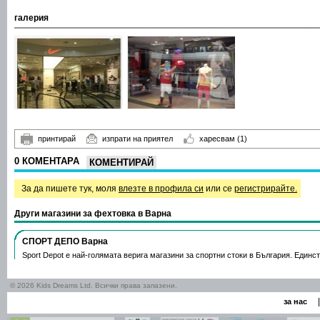
галерия
принтирай
изпрати на приятел
харесвам
(1)
0 КОМЕНТАРА
КОМЕНТИРАЙ
За да пишете тук, моля
влезте в профила си
или се
регистрирайте.
Други магазини за фехтовка в Варна
СПОРТ ДЕПО Варна
Sport Depot е най-голямата верига магазини за спортни стоки в България. Единс
© 2026 Kids Dreams Ltd. Всички права запазени.
|
за нас