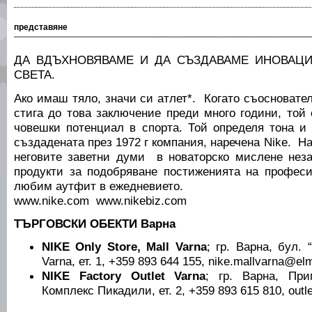
представяне
ДА ВДЪХНОВЯВАМЕ И ДА СЪЗДАВАМЕ ИНОВАЦИ
СВЕТА.
Ако имаш тяло, значи си атлет*. Когато съосновате
стига до това заключение преди много години, той
човешки потенциал в спорта. Той определя тона и 
създадената през 1972 г компания, наречена Nike. Н
неговите заветни думи в новаторско мислене нез
продукти за подобряване постиженията на профес
любим аутфит в ежедневието.
www.nike.com www.nikebiz.com
ТЪРГОВСКИ ОБЕКТИ Варна
NIKE Only Store, Mall Varna
; гр. Варна, бул. 
Varna, ет. 1, +359 893 644 155, nike.mallvarna@e
NIKE Factory Outlet Varna
; гр. Варна, При
Комплекс Пикадили, ет. 2, +359 893 615 810, out