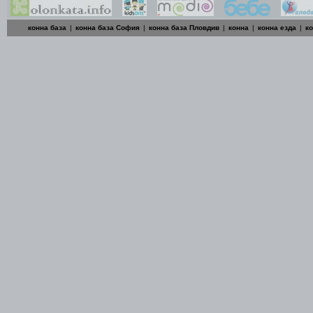
конна база
|
конна база София
|
конна база Пловдив
|
конна
|
конна езда
|
к