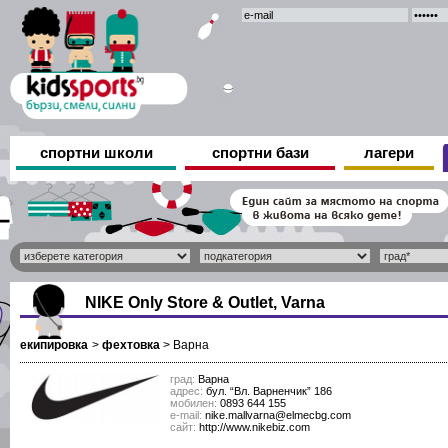
спортни школи
спортни бази
лагери
NIKE Only Store & Outlet, Varna
екипировка
>
фехтовка
>
Варна
град:
Варна
адрес:
бул. “Вл. Варненчик” 186
мобилен:
0893 644 155
е-mail:
nike.mallvarna@elmecbg.com
сайт:
http://www.nikebiz.com