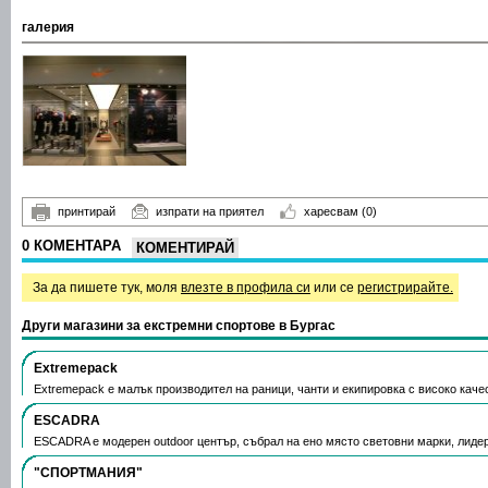
галерия
принтирай
изпрати на приятел
харесвам
(0)
0 КОМЕНТАРА
КОМЕНТИРАЙ
За да пишете тук, моля
влезте в профила си
или се
регистрирайте.
Други магазини за екстремни спортове в Бургас
Extremepack
Extremepack е малък производител на раници, чанти и екипировка с високо кач
ESCADRA
ESCADRA е модерен outdoor център, събрал на ено място световни марки, лиде
"СПОРТМАНИЯ"