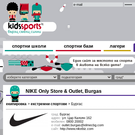
спортни школи
спортни бази
лагери
NIKE Only Store & Outlet, Burgas
екипировка
>
екстремни спортове
>
Бургас
град:
Бургас
адрес:
ул. Цар Калоян 162
мобилен:
0800 20002
е-mail:
outlet.burgas@elmecbg.com
сайт:
http://www.nikebiz.com