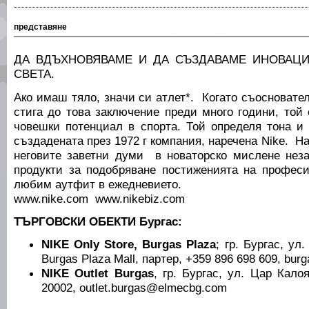
представяне
ДА ВДЪХНОВЯВАМЕ И ДА СЪЗДАВАМЕ ИНОВАЦИ
СВЕТА.
Ако имаш тяло, значи си атлет*. Когато съосновате
стига до това заключение преди много години, той
човешки потенциал в спорта. Той определя тона и 
създадената през 1972 г компания, наречена Nike. Н
неговите заветни думи в новаторско мислене нез
продукти за подобряване постиженията на профес
любим аутфит в ежедневието.
www.nike.com www.nikebiz.com
ТЪРГОВСКИ ОБЕКТИ Бургас:
NIKE Only Store, Burgas Plaza
; гр. Бургас, ул.
Burgas Plaza Mall, партер, +359 896 698 609, bu
NIKE Outlet Burgas
, гр. Бургас, ул. Цар Кало
20002, outlet.burgas@elmecbg.com