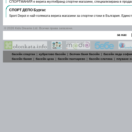
СПОРТМАНИЯ е верига мултибранд спортни магазини, специализирана в продаж
СПОРТ ДЕПО Бургас
Sport Depot е най-голямата верига магазини за спортни стоки в България. Единс
© 2026 Kids Dreams Ltd. Всички права запазени.
|
за нас
басейн спартак
|
кубратово басейн
|
белчин баня басейн
|
басейн леда софи
басейн банкя
|
басейн цска
|
басейн панчарево
|
басейн слатина
|
плуване 