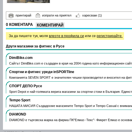
принтирай
изпрати на приятел
харесвам
(1)
0 КОМЕНТАРА
КОМЕНТИРАЙ
За да пишете тук, моля
влезте в профила си
или се
регистрирайте.
Други магазини за фитнес в Русе
DimiBike.com
Сайтът DimiBike.com e създаден в края на 2004 година като информационен сай
Спортни и фитнес уреди inSPORTline
Компанията SEVEN SPORT е значителен чешки производител и вносител на фитн
СПОРТ ДЕПО Русе
Sport Depot е най-голямата верига магазини за спортни стоки в България. Единс
Tempo Sport
НАШАТА МИСИЯ Създадохме магазините Tempo Sport и Tempo Casual с вниман
DIAMOND
DIAMOND е търговска марка на фирма ПК"Елмаз -Текс"- Фикрет Елмаз е основа