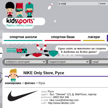
спортни школи
спортни бази
лагери
NIKE Only Store, Русе
екипировка
>
фитнес
>
Русе
град:
Русе
адрес:
бул. "Липник" 121 Д, Mall Ruse, партер
мобилен:
0893 554 346
е-mail:
nike.ruse@elmecbg.com
сайт:
http://www.nikebiz.com