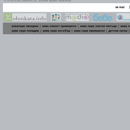
© 2026 Kids Dreams Ltd. Всички права запазени.
|
за нас
аквапарк овощник
|
аква планет приморско
|
аква парк златни пясъци
|
аква п
аква парк пловдив
|
аква парк несебър
|
аква парк приморско
|
детски лагер
|