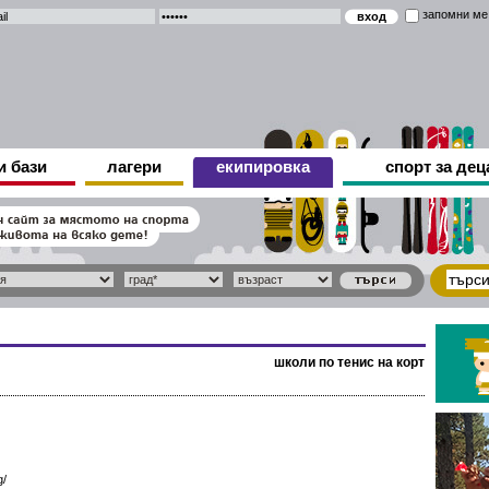
запомни ме
и бази
лагери
екипировка
спорт за дец
школи по тенис на корт
g/