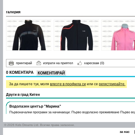
галерия
принтирай
изпрати на приятел
харесвам
(0)
0 КОМЕНТАРА
КОМЕНТИРАЙ
За да пишете тук, моля
влезте в профила си
или се
регистрирайте.
Други в град Китен
Водолазен център "Марина"
Първоначални програми за начинаещи: Първо водолазно преживяване Първо в
© 2026 Kids Dreams Ltd. Всички права запазени.
|
за нас