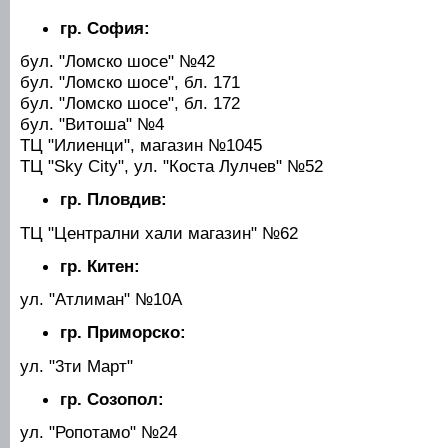
гр. София:
бул. "Ломско шосе" №42
бул. "Ломско шосе", бл. 171
бул. "Ломско шосе", бл. 172
бул. "Витоша" №4
ТЦ "Илиенци", магазин №1045
ТЦ "Sky City", ул. "Коста Лулчев" №52
гр. Пловдив:
ТЦ "Централни хали магазин" №62
гр. Китен:
ул. "Атлиман" №10А
гр. Приморско:
ул. "3ти Март"
гр. Созопол:
ул. "Ропотамо" №24