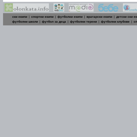
ски екипи
|
спортни екипи
|
футболни екипи
|
вратарски екипи
|
детски ски е
футболни школи
|
футбол за деца
|
футболни терени
|
футболни клубове
|
с