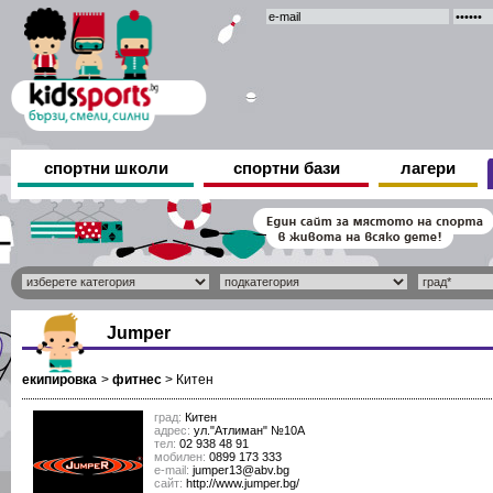
спортни школи
спортни бази
лагери
Jumper
екипировка
>
фитнес
>
Китен
град:
Китен
адрес:
ул."Атлиман" №10А
тел:
02 938 48 91
мобилен:
0899 173 333
е-mail:
jumper13@abv.bg
сайт:
http://www.jumper.bg/