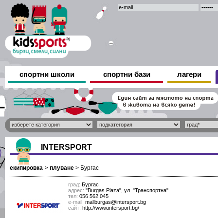
спортни школи
спортни бази
лагери
INTERSPORT
екипировка
>
плуване
>
Бургас
град:
Бургас
адрес:
"Burgas Plaza", ул. "Транспортна"
тел:
056 562 045
е-mail:
mallburgas@intersport.bg
сайт:
http://www.intersport.bg/