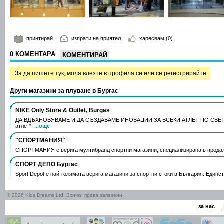
принтирай
изпрати на приятел
харесвам
(0)
0 КОМЕНТАРА
КОМЕНТИРАЙ
За да пишете тук, моля
влезте в профила си
или се
регистрирайте.
Други магазини за плуване в Бургас
NIKE Only Store & Outlet, Burgas
ДА ВДЪХНОВЯВАМЕ И ДА СЪЗДАВАМЕ ИНОВАЦИИ ЗА ВСЕКИ АТЛЕТ ПО СВЕТА. 
атлет*.
...още
"СПОРТМАНИЯ"
СПОРТМАНИЯ е верига мултибранд спортни магазини, специализирана в продаж
СПОРТ ДЕПО Бургас
Sport Depot е най-голямата верига магазини за спортни стоки в България. Единс
© 2026 Kids Dreams Ltd. Всички права запазени.
|
за нас