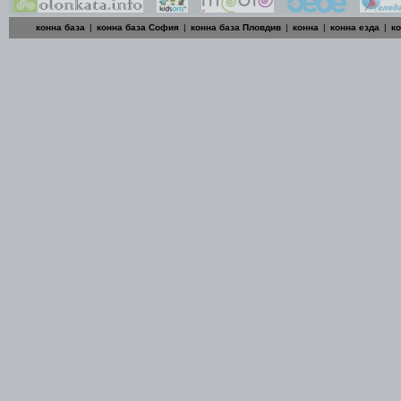
конна база
|
конна база София
|
конна база Пловдив
|
конна
|
конна езда
|
к