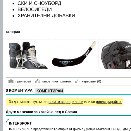
СКИ И СНОУБОРД
ВЕЛОСИПЕДИ
ХРАНИТЕЛНИ ДОБАВКИ
галерия
принтирай
изпрати на приятел
харесвам
(0)
0 КОМЕНТАРА
КОМЕНТИРАЙ
За да пишете тук, моля
влезте в профила си
или се
регистрирайте.
Други магазини за хокей на лед в София
INTERSPORT
INTERSPORT е представен в България от фирма Дженко България ЕООД - дъще