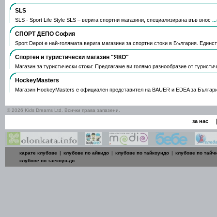
SLS
SLS - Sport Life Style SLS – верига спортни магазини, специализирана във внос
.
СПОРТ ДЕПО София
Sport Depot е най-голямата верига магазини за спортни стоки в България. Единс
Спортен и туристически магазин "ЯКО"
Магазин за туристически стоки: Предлагаме ви голямо разнообразие от туристи
HockeyMasters
Магазин HockeyMasters е официален представител на BAUER и EDEA за Българи
© 2026 Kids Dreams Ltd. Всички права запазени.
|
за нас
карате клубове
|
клубове по айкидо
|
клубове по тайкоундо
|
клубове по тайч
клубове по таекоун-до