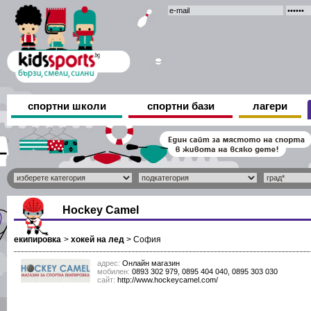
спортни школи
спортни бази
лагери
Hockey Camel
екипировка
>
хокей на лед
>
София
адрес:
Онлайн магазин
мобилен:
0893 302 979, 0895 404 040, 0895 303 030
сайт:
http://www.hockeycamel.com/