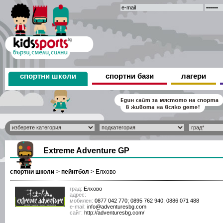
спортни школи
спортни бази
лагери
Extreme Adventure GP
спортни школи
>
пейнтбол
>
Елхово
град:
Елхово
адрес:
мобилен:
0877 042 770; 0895 762 940; 0886 071 488
е-mail:
info@adventuresbg.com
сайт:
http://adventuresbg.com/