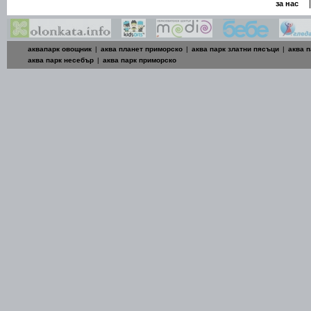
|
за нас
аквапарк овощник
|
аква планет приморско
|
аква парк златни пясъци
|
аква п
аква парк несебър
|
аква парк приморско