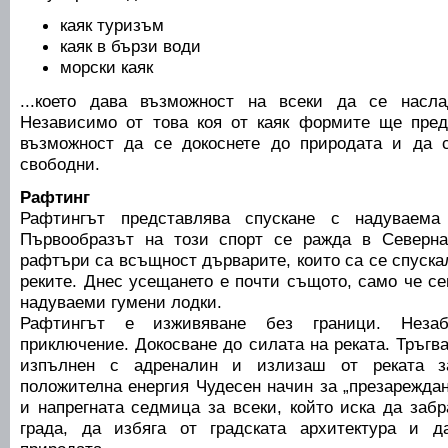
каяк туризъм
каяк в бързи води
морски каяк
...което дава възможност на всеки да се насл
Независимо от това коя от каяк формите ще пред
възможност да се докоснете до природата и да с
свободни.
Рафтинг
Рафтингът представлява спускане с надуваема
Първообразът на този спорт се ражда в Северна
рафтъри са всъщност дърварите, които са се спуска
реките. Днес усещането е почти същото, само че се
надуваеми гумени лодки.
Рафтингът е изживяване без граници. Неза
приключение. Докосване до силата на реката. Тръг
изпълнен с адреналин и излизаш от реката з
положителна енергия Чудесен начин за „презареждан
и напрегната седмица за всеки, който иска да заб
града, да избяга от градската архитектура и 