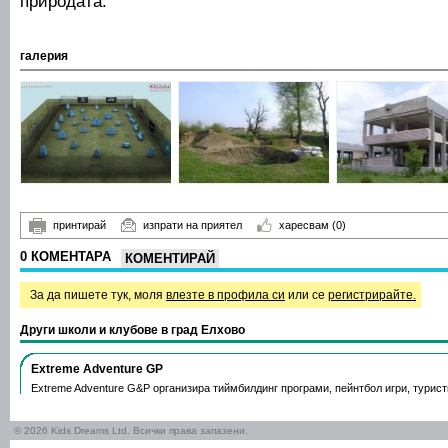
природата.
галерия
принтирай
изпрати на приятел
харесвам
(0)
0 КОМЕНТАРА
КОМЕНТИРАЙ
За да пишете тук, моля
влезте в профила си
или се
регистрирайте.
Други школи и клубове в град Елхово
Extreme Adventure GP
Extreme Adventure G&P организира тиймбилдинг програми, пейнтбол игри, турис
© 2026 Kids Dreams Ltd. Всички права запазени.