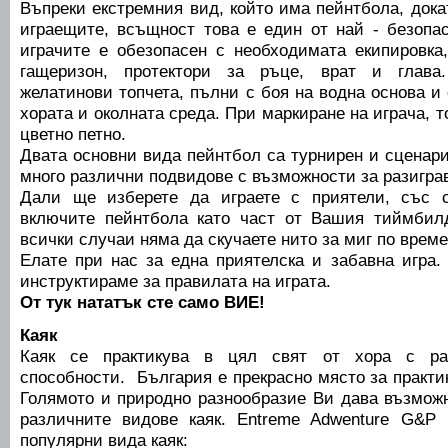
Въпреки екстремния вид, който има пейнтбола, док
играещите, всъщност това е един от най - безопас
играчите е обезопасен с необходимата екипировка
гащеризон, протектори за ръце, врат и глава.
желатинови топчета, пълни с боя на водна основа и
хората и околната среда. При маркиране на играча, т
цветно петно.
Двата основни вида пейнтбол са турнирен и сценари
много различни подвидове с възможности за разигра
Дали ще изберете да играете с приятели, със 
включите пейнтбола като част от Вашия тиймбил
всички случаи няма да скучаете нито за миг по време
Елате при нас за една приятелска и забавна игра
инструктираме за правилата на играта.
От тук нататък сте само ВИЕ!
Каяк
Каяк се практикува в цял свят от хора с ра
способности. България е прекрасно място за практик
Голямото и природно разнообразие Ви дава възможн
различните видове каяк. Entreme Adwenture G&P 
популярни вида каяк: