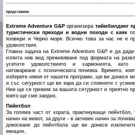
представяне
Extreme Adventure G&P
организира
тиймбилдинг пр
туристически преходи и водни походи с каяк
по
язовири и Черно море. Всичко това за нас не е пр
удоволствие.
Главна задача на Extreme Adventure G&P е да даде
изпита нов вид преживяване под формата на развл
усетите удоволствието и хармонията, като с
натоварване с психическата почивка. Времето, кое
изберете някоя от нашите програми, ще ви донесе 
и със сигурност ще ви кара да си спомняте с усмив
Ние ще се грижим за вашата сигурност и приятно пр
което ще сме заедно.
Пейнтбол
За голяма част от хората, практикуващи пейнтбол,
начин на живот, за други - в активен начин за почивк
докосване до пейнтбола ще ви донесе изключит
емоции.