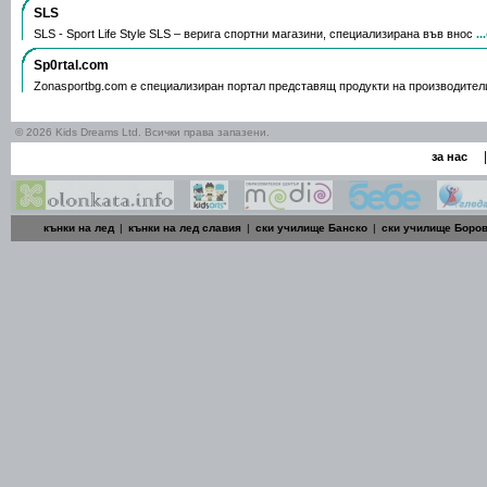
SLS
SLS - Sport Life Style SLS – верига спортни магазини, специализирана във внос
.
Sp0rtal.com
Zonasportbg.com e специализиран портал представящ продукти на производител
© 2026 Kids Dreams Ltd. Всички права запазени.
|
за нас
кънки на лед
|
кънки на лед славия
|
ски училище Банско
|
ски училище Боро