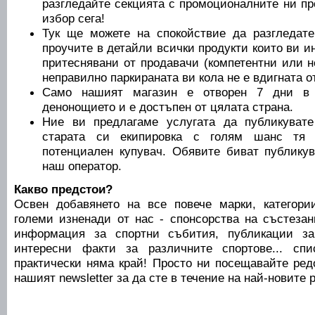
разгледайте секцията с промоционалните ни пр
избор сега!
Тук ще можете на спокойствие да разгледате
проучите в детайли всички продукти които ви ин
притеснявани от продавачи (компетентни или н
неправилно паркираната ви кола не е вдигната от
Само нашият магазин е отворен 7 дни в 
денонощието и е достъпен от цялата страна.
Ние ви предлагаме услугата да публикуват
старата си екипировка с голям шанс тя 
потенциален купувач. Обявите биват публику
наш оператор.
Какво предстои?
Освен добавянето на все повече марки, категори
големи изненади от нас - спонсорства на състезан
информация за спортни събития, публикации за
интересни факти за различните спортове... сп
практически няма край! Просто ни посещавайте ред
нашият newsletter за да сте в течение на най-новите 