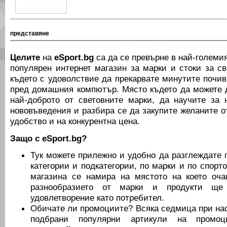
представяне
Целите
на
eSport.bg
са да се превърне в най-големия
популярен интернет магазин за марки и стоки за с
където с удоволствие да прекарвате минутите почи
пред домашния компютър. Място където да можете д
най-доброто от световните марки, да научите за 
нововъведения и разбира се да закупите желаните о
удобство и на конкурентна цена.
Защо с eSport.bg?
Тук можете прилежно и удобно да разглеждате 
категории и подкатегории, по марки и по спорто
магазина се намира на мястото на което оча
разнообразието от марки и продукти ще
удовлетворение като потребител.
Обичате ли промоциите? Всяка седмица при на
подбрани популярни артикули на промоц