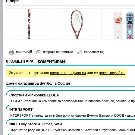
галерия
принтирай
изпрати на приятел
харесвам
(0)
0 КОМЕНТАРА
КОМЕНТИРАЙ
За да пишете тук, моля
влезте в профила си
или се
регистрирайте.
Други магазини за футбол в София
Спортна екипировка LEGEA
LEGEA е италианска компания за производство на спортно облекло, основана през
INTERSPORT
INTERSPORT е представен в България от фирма Дженко България ЕООД - дъще
NIKE Only Store & Outlet, Sofia
Първият по рода си Nike PS Evolution магазин в България с футболна насоченос