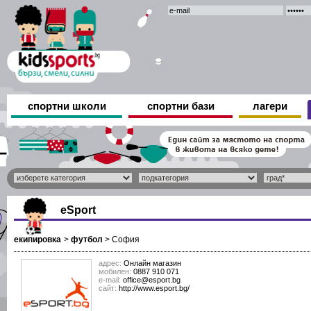
спортни школи
спортни бази
лагери
eSport
екипировка
>
футбол
>
София
адрес:
Онлайн магазин
мобилен:
0887 910 071
е-mail:
office@esport.bg
сайт:
http://www.esport.bg/