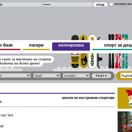
запомни ме
и бази
лагери
екипировка
спорт за дец
школи по екстремни спортове
а
стир" №4
bg/