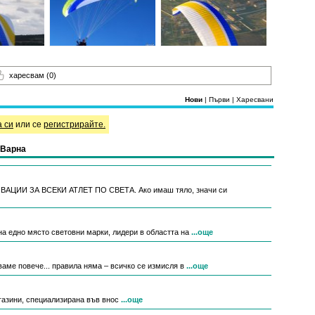
харесвам
(0)
Нови
|
Първи
|
Харесвани
а си
или се
регистрирайте.
 Варна
ИИ ЗА ВСЕКИ АТЛЕТ ПО СВЕТА. Ако имаш тяло, значи си
а едно място световни марки, лидери в областта на
...още
ваме повече... правила няма – всичко се измисля в
...още
магазини, специализирана във внос
...още