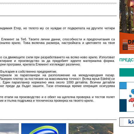
видимия Етер, но тялото му се нуждае от подкрепата на другите четири
Елемент за Теб. Твоите лични данни, способности и предпочитания са
онално крило. Това включва размера, настройката и цветовете на твоя
 са движещите сили при разработването на всяко ново крило. Използват
ПРЕД
ктиране и производство за да придобият идеите материална форма.
рни програми, крилата Елемент изглеждат различно.
 България в собственно предприятие.
териали за парапланери на разположение на международния пазар.
Лазерен плотер за постигане на максимална точност. Всяка връв Edelrid се
. Един парапланер нормално има около 1000 детайла. Всички детайли
ат преди да бъдат зашити. Тази отнемаща време операция осигурява
те етапи на производство и е обект на щателна проверка и тестов полет
ме и пълна подръжка и техническа проверка на твоето крило.