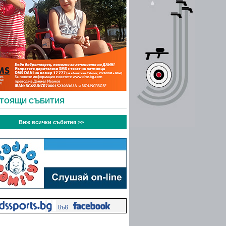
СТОЯЩИ СЪБИТИЯ
Виж всички събития >>