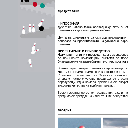
представяне
ФИЛОСОФИЯ
Духът на човека може свободно да лети в не
Елемента за да се издигне в небето.
Целта на фирмата е да осигури подходящият 
основата за проектирането на уникално перс
Елемент.
ПРОЕКТИРАНЕ И ПРИЗВОДСТВО
Натупаният опит и стремежът към съвършенсво
се най-новите компютърни системи за прое
Благодарение на разработените от нас компютъ
Всички парапланери Елемент се произвеждат в
Ние използваме само най-качествените ма
Различните типове платове Skytex се режат на 
опъва с нужното усилие преди да се отреже
образуващи една камера временно се свързв
високото качество на крайния продукт.
Всеки парапланер се контролира при различни
преди да се предаде на клиента. Ние осигурява
галерия