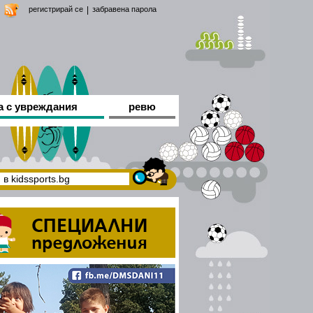
регистрирай се
|
забравена парола
а с увреждания
ревю