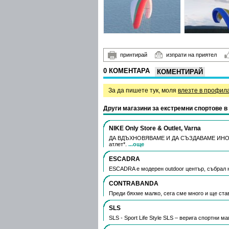
принтирай
изпрати на приятел
0 КОМЕНТАРА
КОМЕНТИРАЙ
За да пишете тук, моля
влезте в профил
Други магазини за екстремни спортове в
NIKE Only Store & Outlet, Varna
ДА ВДЪХНОВЯВАМЕ И ДА СЪЗДАВАМЕ ИНОВАЦ
атлет*.
...още
ESCADRA
ESCADRA е модерен outdoor център, събрал н
CONTRABANDA
Преди бяхме малко, сега сме много и ще ста
SLS
SLS - Sport Life Style SLS – верига спортни 