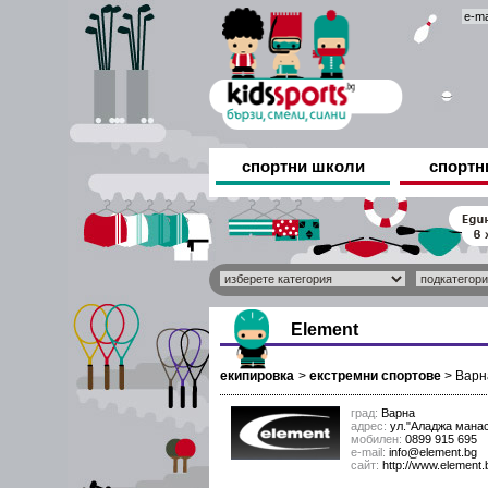
спортни школи
спортн
Element
екипировка
>
екстремни спортове
>
Варн
град:
Варна
адрес:
ул."Аладжа мана
мобилен:
0899 915 695
е-mail:
info@element.bg
сайт:
http://www.element.